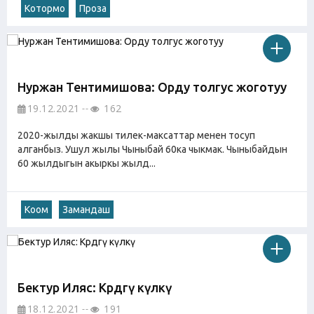
Котормо
Проза
Нуржан Тентимишова: Орду толгус жоготуу
19.12.2021
162
2020-жылды жакшы тилек-максаттар менен тосуп
алганбыз. Ушул жылы Чыныбай 60ка чыкмак. Чыныбайдын
60 жылдыгын акыркы жылд...
Коом
Замандаш
Бектур Иляс: Көрдөгү күлкү
18.12.2021
191