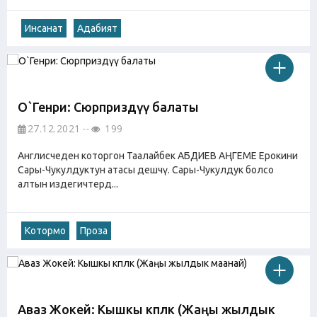
Инсанат
Адабият
О`Генри: Сюрприздүү балаты
27.12.2021
199
Англисчеден которгон Таалайбек АБДИЕВ АҢГЕМЕ Ерокини
Сары-Чукулдуктун атасы дешчү. Сары-Чукулдук болсо
алтын издегичтерд...
Котормо
Проза
Аваз Жокей: Кышкы көпөлөк (Жаңы жылдык