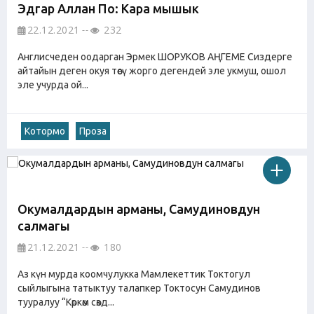
Эдгар Аллан По: Кара мышык
22.12.2021
232
Англисчеден оодарган Эрмек ШОРУКОВ АҢГЕМЕ Сиздерге
айтайын деген окуя төөсү жорго дегендей эле укмуш, ошол
эле учурда ой...
Котормо
Проза
Окумалдардын арманы, Самудиновдун
салмагы
21.12.2021
180
Аз күн мурда коомчулукка Мамлекеттик Токтогул
сыйлыгына татыктуу талапкер Токтосун Самудинов
тууралуу “Көркөм сөзд...