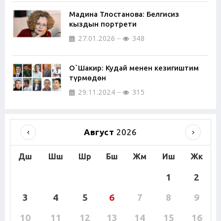
Мадина Тлостанова: Белгисиз
кыздын портрети
27.01.2026
348
О`Шакир: Кудай менен кезигиштим
түрмөдөн
29.11.2024
315
Август
2026
Дш
Шш
Шр
Бш
Жм
Иш
Жк
1
2
3
4
5
6
7
8
9
10
11
12
13
14
15
16