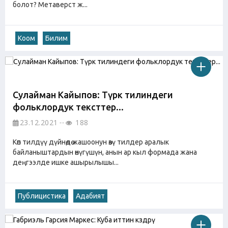
болот? Метаверст ж...
Коом
Билим
Сулaймaн Кaйыпoв: Түрк тилиндеги
фольклордук тексттер...
23.12.2021
188
Көп тилдүү дүйнөдө жашоонун өзү тилдер аралык
байланыштардын өнүгүшүн, анын ар кыл формада жана
деңгээлде ишке ашырылышы...
Публицистика
Адабият