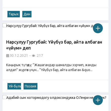
Тарых
Дин
Нарсулуу Гургубай: Үйүбүз бар, айта албаган
«үйүм» деп
30.12.2021
217
Каңырык түтөдү; “Жашагандар шамалды ээрчип, жанды
алдап” жүргөн үчүн... “Үйүбүз бар, айта албаган &quo...
Үй-бүлө
Поэзия