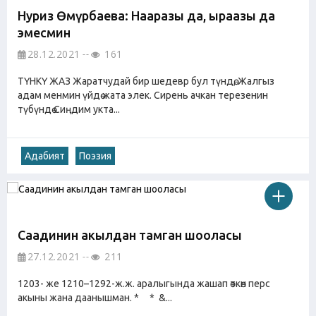
Нуриз Өмүрбаева: Нааразы да, ыраазы да
эмесмин
28.12.2021
161
ТҮНКҮ ЖАЗ Жаратчудай бир шедевр бул түндө, Жалгыз
адам менмин үйдө жата элек. Сирень ачкан терезенин
түбүндө Сиңдим укта...
Адабият
Поэзия
Саадинин акылдан тамган шооласы
27.12.2021
211
1203- же 1210–1292-ж.ж. аралыгында жашап өткөн перс
акыны жана даанышман. * * &...