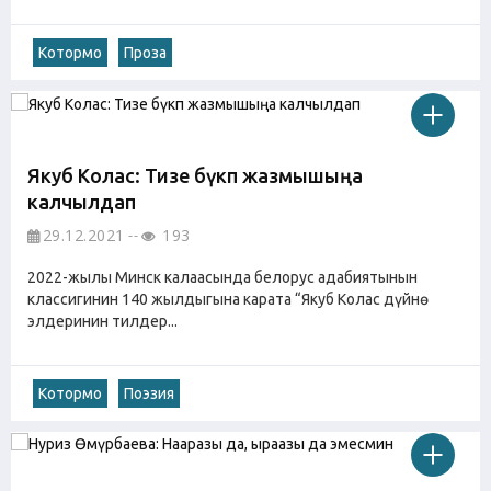
Котормо
Проза
Якуб Колас: Тизе бүкпө жазмышыңа
калчылдап
29.12.2021
193
2022-жылы Минск калаасында белорус адабиятынын
классигинин 140 жылдыгына карата “Якуб Колас дүйнө
элдеринин тилдер...
Котормо
Поэзия