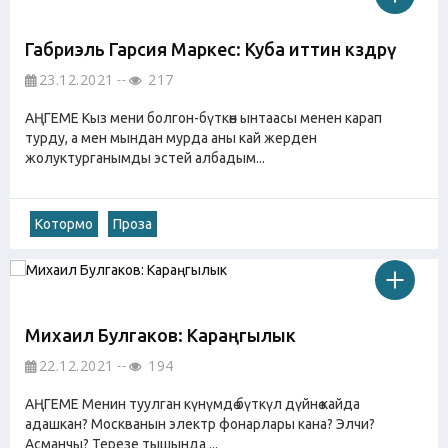
Габриэль Гарсия Маркес: Куба иттин көздөрү
23.12.2021
217
АҢГЕМЕ Кыз мени болгон-бүткөн ынтаасы менен карап
турду, а мен мындан мурда аны кай жерден
жолуктурганымды эстей албадым...
Котормо
Проза
Михаил Булгаков: Караңгылык
22.12.2021
194
АҢГЕМЕ Менин туулган күнүмдө бүткүл дүйнө кайда
адашкан? Москванын электр фонарлары кана? Элчи?
Асманчы? Терезе тышында ...