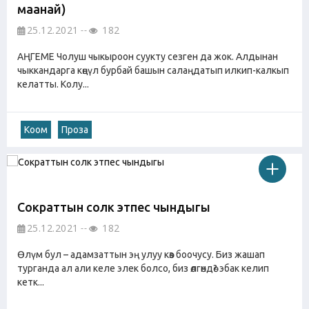
маанай)
25.12.2021
182
АҢГЕМЕ Чолуш чыкыроон суукту сезген да жок. Алдынан
чыккандарга көңүл бурбай башын салаңдатып илкип-калкып
келатты. Колу...
Коом
Проза
Сократтын солк этпес чындыгы
25.12.2021
182
Өлүм бул – адамзаттын эң улуу көз боочусу. Биз жашап
турганда ал али келе элек болсо, биз өлгөндө? эбак келип
кетк...