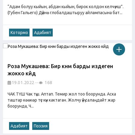
“Адам болуу кыйын, абдан кыйын, бирок колдон келчү иш”.
(Губен Гальего) Дүйнө глобалдаштыруу айлампасына бат...
Котормо
Адабият
Роза Мукашева: Бир күнүм барды издеген
жокко күйдү
19.01.2022
168
ЧАК ТҮШ Чак түш. Аптап. Темир жол тоо боорунда. Аска
таштар көөкөр түс күн кактаган. Жолчу үйү салаӊдайт жар
боорунда, Ч...
Адабият
Поэзия