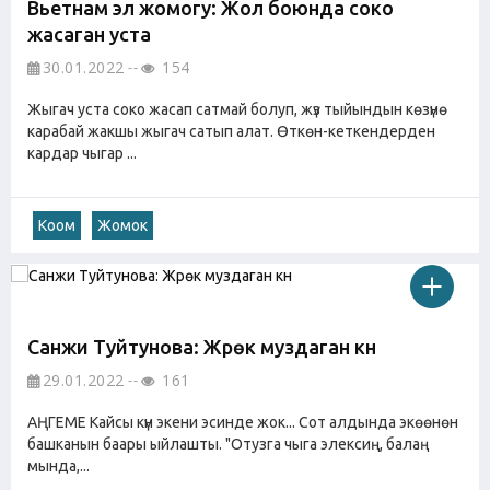
Вьетнам эл жомогу: Жол боюнда соко
жасаган уста
30.01.2022
154
Жыгач уста соко жасап сатмай болуп, жүз тыйындын көзүнө
карабай жакшы жыгач сатып алат. Өткөн-кеткендерден
кардар чыгар ...
Коом
Жомок
Санжи Туйтунова: Жүрөк муздаган күн
29.01.2022
161
АҢГЕМЕ Кайсы күн экени эсинде жок... Сот алдында экөөнөн
башканын баары ыйлашты. "Отузга чыга элексиң, балаң
мында,...