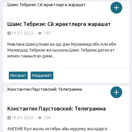
Шамс Тебризи: Сүйүү жүрөктүүлөргө жарашат
19.01.2022
182
Мавлана Шамсулхакк ва-ад-дин Мухаммад ибн Али ибн
Маликдад Тебризи же кыскача Шамс Тебризи деген ат
менен таанылган дини...
Инсанат
Маданият
Константин Паустовский: Телеграмма
18.01.2022
206
АҢГЕМЕ Бул жылы октябрь айы мурунку жылдарга