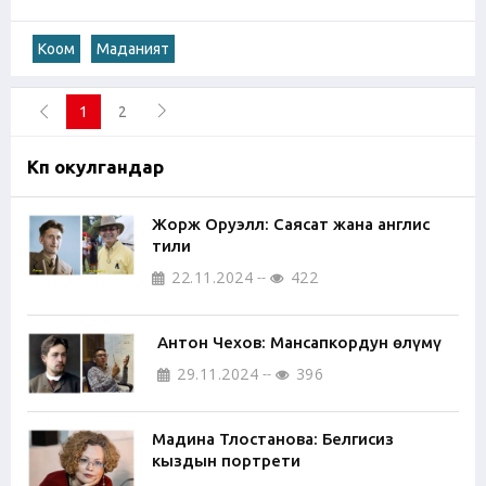
Коом
Маданият
1
2
Көп окулгандар
Жорж Оруэлл: Саясат жана англис
тили
22.11.2024
422
Антон Чехов: Мансапкордун өлүмү
29.11.2024
396
Мадина Тлостанова: Белгисиз
кыздын портрети