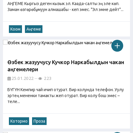
АҢГЕМЕ Кыргыз деген кызык эл. Каада-салты эң эле көп.
Заман өзгөрөбү, муун алмашабы - кеп эмес. "Эл эмне дейт"...
Коом
Аңгеме
Өзбек жазуучусу Кучкор Наркабылдын чакан
аңгемелери
25.01.2022
223
БҮГҮН Кемпир чай ичип отурат. Бир колунда телефон. Уулу
эртең мененки тамакты жеп отурат. Бир колу бош эмес –
теле...
Котормо
Проза