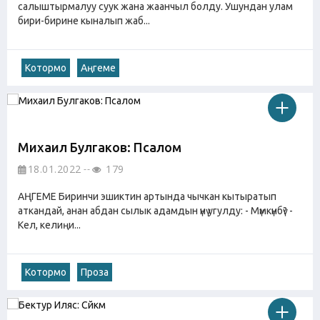
салыштырмалуу суук жана жаанчыл болду. Ушундан улам
бири-бирине кыналып жаб...
Котормо
Аңгеме
Михаил Булгаков: Псалом
18.01.2022
179
АҢГЕМЕ Биринчи эшиктин артында чычкан кытыратып
аткандай, анан абдан сылык адамдын үнү угулду: - Мүмкүнбү? -
Кел, келиңи...
Котормо
Проза