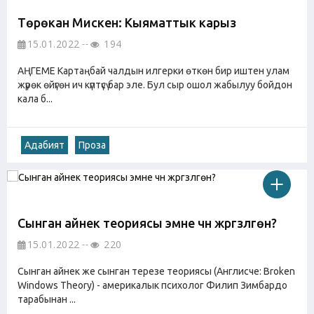
Төрөкан Мискен: Кыяматтык карыз
15.01.2022
194
АҢГЕМЕ Картаңбай чалдын илгерки өткөн бир иштен улам
жүрөк өйүгөн ич күптүсү бар эле. Бул сыр ошол жабылуу бойдон
кала б...
Адабият
Проза
Сынган айнек теориясы эмне үчүн жүргүзүлгөн?
15.01.2022
220
Сынган айнек же сынган терезе теориясы (Англисче: Broken
Windows Theory) - америкалык психолог Филип Зимбардо
тарабынан ...