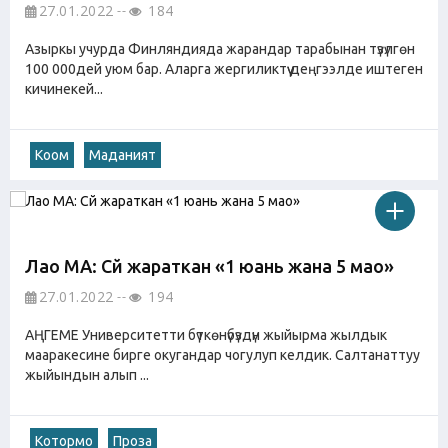
27.01.2022
184
Азыркы учурда Финляндияда жарандар тарабынан түзүлгөн
100 000дей уюм бар. Аларга жергиликтүү деңгээлде иштеген
кичинекей...
Коом
Маданият
Лао МА: Сүйүү жараткан «1 юань жана 5 мао»
27.01.2022
194
АҢГЕМЕ Университетти бүткөнүбүздүн жыйырма жылдык
мааракесине бирге окугандар чогулуп келдик. Салтанаттуу
жыйындын алып ...
Котормо
Проза