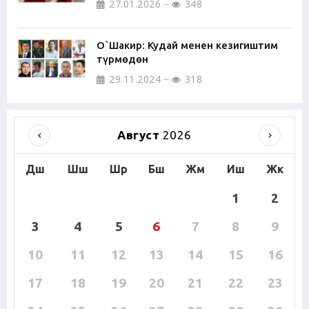
27.01.2026
348
О`Шакир: Кудай менен кезигиштим
түрмөдөн
29.11.2024
318
Август
2026
Дш
Шш
Шр
Бш
Жм
Иш
Жк
1
2
3
4
5
6
7
8
9
10
11
12
13
14
15
16
17
18
19
20
21
22
23