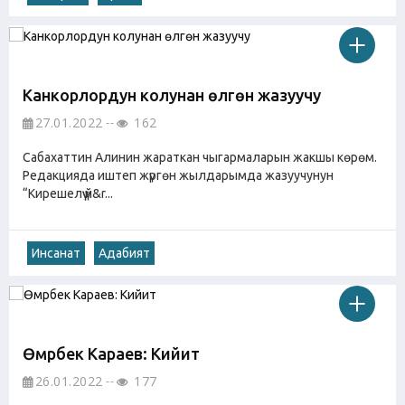
Канкорлордун колунан өлгөн жазуучу
27.01.2022
162
Сабахаттин Алинин жараткан чыгармаларын жакшы көрөм.
Редакцияда иштеп жүргөн жылдарымда жазуучунун
“Кирешелүү үй&r...
Инсанат
Адабият
Өмүрбек Караев: Кийит
26.01.2022
177