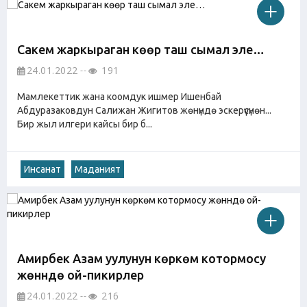
Сакем жаркыраган көөр таш сымал эле…
24.01.2022
191
Мамлекеттик жана коомдук ишмер Ишенбай
Абдуразаковдун Салижан Жигитов жөнүндө эскерүүсүнөн...
Бир жыл илгери кайсы бир б...
Инсанат
Маданият
Амирбек Азам уулунун көркөм котормосу
жөнүндө ой-пикирлер
24.01.2022
216