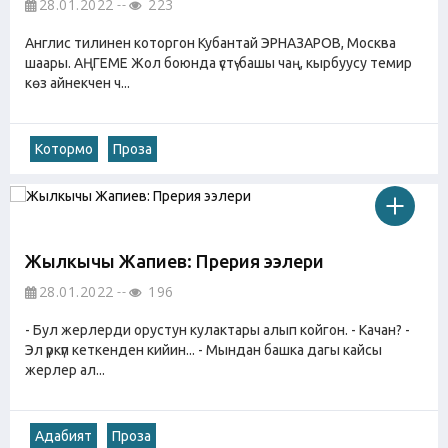
28.01.2022
223
Англис тилинен которгон Кубантай ЭРНАЗАРОВ, Москва
шаары. АҢГЕМЕ Жол боюнда үстү-башы чаң, кырбуусу темир
көз айнекчен ч...
Котормо
Проза
Жылкычы Жапиев: Прерия ээлери
28.01.2022
196
- Бул жерлерди орустун кулактары алып койгон. - Качан? -
Эл үркүп кеткенден кийин... - Мындан башка дагы кайсы
жерлер ал...
Адабият
Проза