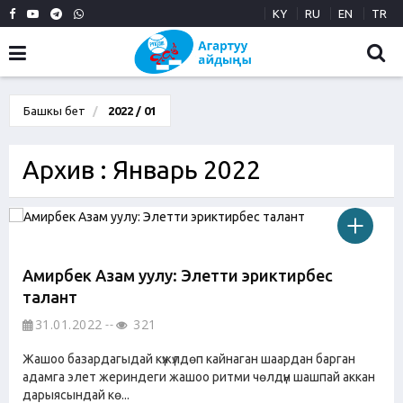
KY
RU
EN
TR
Башкы бет
2022 / 01
Архив : Январь 2022
Амирбек Азам уулу: Элетти эриктирбес
талант
31.01.2022
321
Жашоо базардагыдай күжүлдөп кайнаган шаардан барган
адамга элет жериндеги жашоо ритми чөлдүн шашпай аккан
дарыясындай кө...