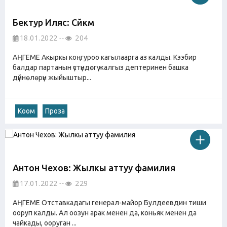
Бектур Иляс: Сүйкүм
18.01.2022
204
АҢГЕМЕ Акыркы коңгуроо кагылаарга аз калды. Кээбир
балдар партанын үстүндөгү жалгыз дептеринен башка
дүйнөлөрүн жыйыштыр...
Коом
Проза
Антон Чехов: Жылкы аттуу фамилия
17.01.2022
229
АҢГЕМЕ Отставкадагы генерал-майор Булдеевдин тиши
ооруп калды. Ал оозун арак менен да, коньяк менен да
чайкады, ооруган ...