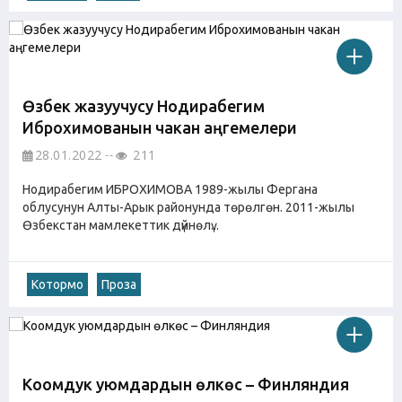
Өзбек жазуучусу Нодирабегим
Иброхимованын чакан аңгемелери
28.01.2022
211
Нодирабегим ИБРОХИМОВА 1989-жылы Фергана
облусунун Алты-Арык районунда төрөлгөн. 2011-жылы
Өзбекстан мамлекеттик дүйнөлү...
Котормо
Проза
Коомдук уюмдардын өлкөсү – Финляндия