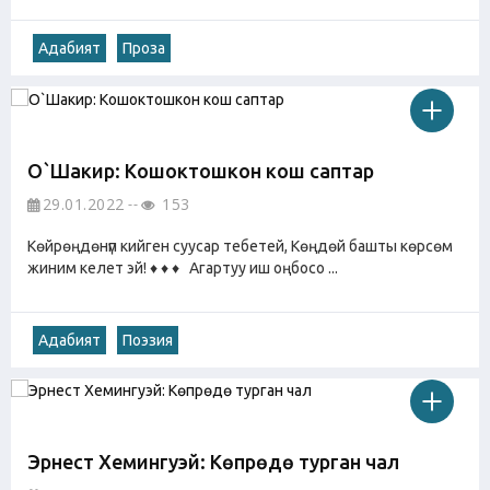
Адабият
Проза
О`Шакир: Кошоктошкон кош саптар
29.01.2022
153
Көйрөңдөнүп кийген суусар тебетей, Көңдөй башты көрсөм
жиним келет эй! ♦ ♦ ♦ Агартуу иш оңбосо ...
Адабият
Поэзия
Эрнест Хемингуэй: Көпүрөдө турган чал