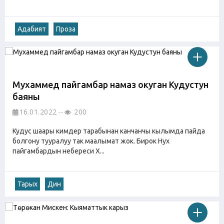
Адабият
Проза
Мухаммед пайгамбар намаз окуган Кудустун
баяны
16.01.2022
200
Кудус шаары кимдер тарабынан канчанчы кылымда пайда
болгону тууралуу так маалымат жок. Бирок Нух
пайгамбардын небереси Х...
Тарых
Дин