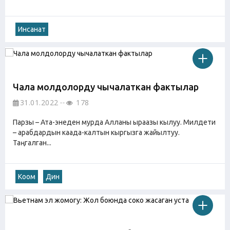
Инсанат
Чала молдолорду чычалаткан фактылар
31.01.2022
178
Парзы – Ата-энеден мурда Алланы ыраазы кылуу. Милдети
– арабдардын каада-калтын кыргызга жайылтуу.
Таңгалган...
Коом
Дин