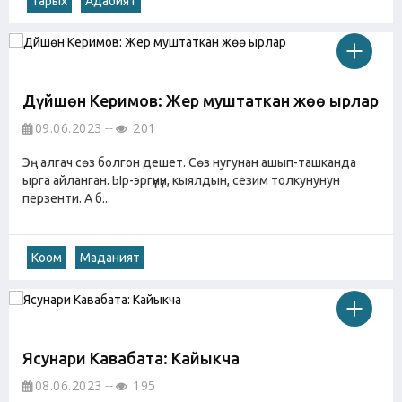
Тарых
Адабият
Дүйшөн Керимов: Жер муштаткан жөө ырлар
09.06.2023
201
Эң алгач сөз болгон дешет. Сөз нугунан ашып-ташканда
ырга айланган. Ыр-эргүүнүн, кыялдын, сезим толкунунун
перзенти. А б...
Коом
Маданият
Ясунари Кавабата: Кайыкча
08.06.2023
195