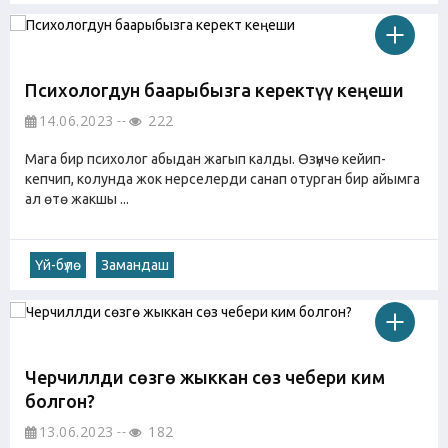
Психологдун баарыбызга керектүү кеңеши
14.06.2023
222
Мага бир психолог абыдан жагып калды. Өзүнчө кейип-
кепчип, колунда жок нерселерди санап отурган бир айымга
ал өтө жакшы ...
Үй-бүлө
Замандаш
Черчиллди сөзгө жыккан сөз чебери ким
болгон?
13.06.2023
182