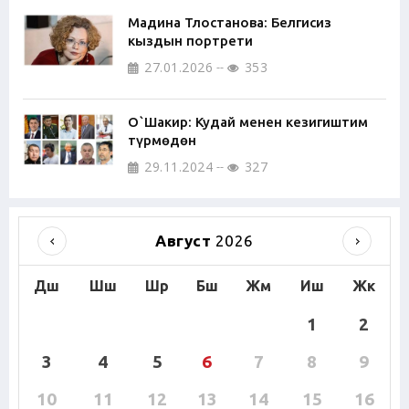
Мадина Тлостанова: Белгисиз
кыздын портрети
27.01.2026
353
О`Шакир: Кудай менен кезигиштим
түрмөдөн
29.11.2024
327
Август
2026
Дш
Шш
Шр
Бш
Жм
Иш
Жк
1
2
3
4
5
6
7
8
9
10
11
12
13
14
15
16