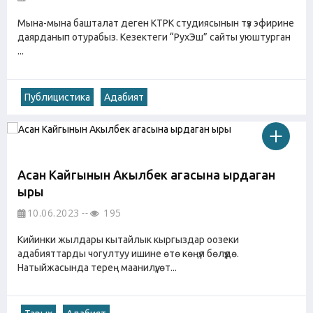
Мына-мына башталат деген КТРК студиясынын түз эфирине
даярданып отурабыз. Кезектеги “РухЭш” сайты уюштурган
...
Публицистика
Адабият
Асан Кайгынын Акылбек агасына ырдаган
ыры
10.06.2023
195
Кийинки жылдары кытайлык кыргыздар оозеки
адабияттарды чогултуу ишине өтө көңүл бөлүүдө.
Натыйжасында терең маанилүү, өт...