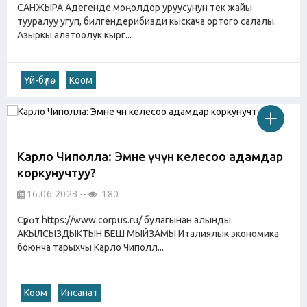
САНЖЫРА Адегенде моңолдор уруусунун тек жайы
тууралуу угуп, билгендерибизди кыскача ортого салалы.
Азыркы алатоолук кырг...
Үй-бүлө
Коом
Карло Чиполла: Эмне үчүн келесоо адамдар
коркунучтуу?
16.06.2023
180
Сүрөт https://www.corpus.ru/ булагынан алынды.
АКЫЛСЫЗДЫКТЫН БЕШ МЫЙЗАМЫ Италиялык экономика
боюнча тарыхчы Карло Чиполл...
Коом
Инсанат