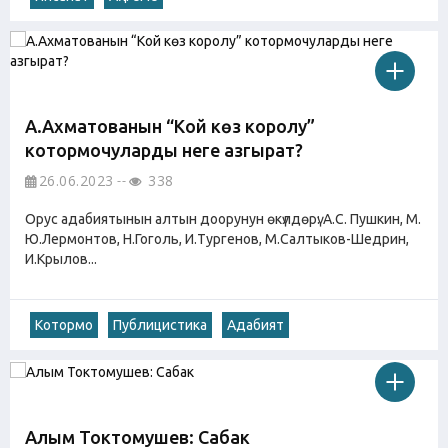
А.Ахматованын “Кой көз королу”
котормочуларды неге азгырат?
26.06.2023
338
Орус адабиятынын алтын доорунун өкүлдөрү: А.С. Пушкин, М.
Ю.Лермонтов, Н.Гоголь, И.Тургенов, М.Салтыков-Шедрин,
И.Крылов...
Котормо
Публицистика
Адабият
Алым Токтомушев: Сабак