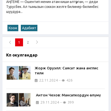
АҢГЕМЕ — Ошентип менин атам киши өлтүргөн, — деди
Турусбек. Ал тымызын соккон желге билинер-билинбес
шуудура...
Коом
Адабият
1
2
Көп окулгандар
Жорж Оруэлл: Саясат жана англис
тили
22.11.2024
426
Антон Чехов: Мансапкордун өлүмү
29.11.2024
399