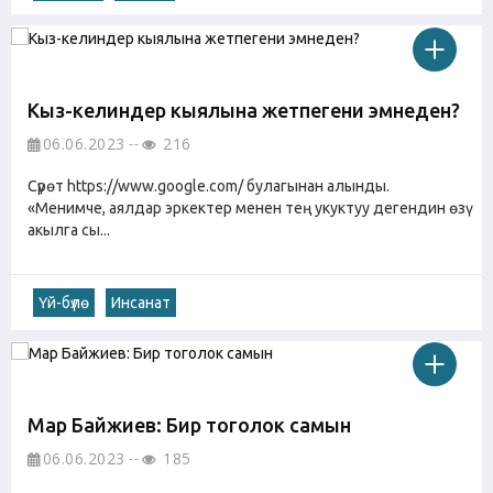
Кыз-келиндер кыялына жетпегени эмнеден?
06.06.2023
216
Cүрөт https://www.google.com/ булагынан алынды.
«Менимче, аялдар эркектер менен тең укуктуу дегендин өзү
акылга сы...
Үй-бүлө
Инсанат
Мар Байжиев: Бир тоголок самын
06.06.2023
185