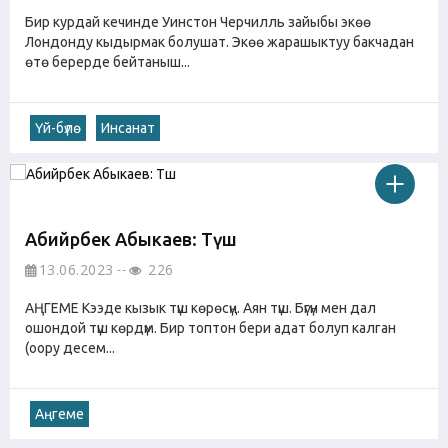
Бир курдай кечинде Уинстон Черчилль зайыбы экөө
Лондонду кыдырмак болушат. Экөө жарашыктуу бакчадан
өтө берерде бейтаныш...
Үй-бүлө
Инсанат
Абийрбек Абыкаев: Түш
13.06.2023
226
АҢГЕМЕ Кээде кызык түш көрөсүң. Аян түш. Бүгүн мен дал
ошондой түш көрдүм. Бир топтон бери адат болуп калган
(оору десем...
Аңгеме