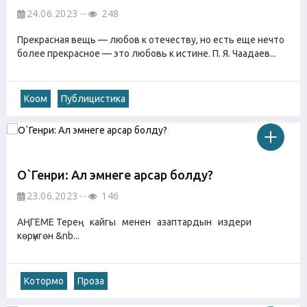
24.06.2023
248
Прекрасная вещь — любов к отечеству, но есть еще нечто
более прекрасное — это любовь к истине. П. Я. Чаадаев...
Коом
Публицистика
О`Генри: Ал эмнеге арсар болду?
23.06.2023
146
АҢГЕМЕ Терең кайгы менен азаптардын издери
көрүнгөн &nb...
Котормо
Проза