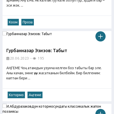
арнайм) АҢГЕМЕ Ак калпактуу калк болуптур; эрдиги бар –
эси жок. ...
Коом
Проза
Гурбанназар Эзизов: Табыт
20.06.2023
195
АҢГЕМЕ Чоң атамдын узунча келген боз табыты бар эле.
Аны качан, эмне үчүн жасатканын билбейм. Бир билгеним:
көптөн бери ...
Котормо
Аңгеме