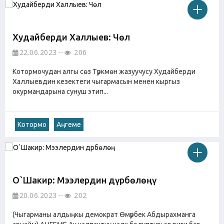
Худайберди Халлыев: Чөл
22.06.2023
206
Котормочудан алгы сөз Түркмөн жазуучусу Худайберди
Халлыевдин кезектеги чыгармасын менен кыргыз
окурмандарына сунуш этип...
Котормо
Аңгеме
О`Шакир: Мээлердин дүрбөлөңү
20.06.2023
202
(Чыгарманы алдыңкы демократ Өмүрбек Абдырахманга