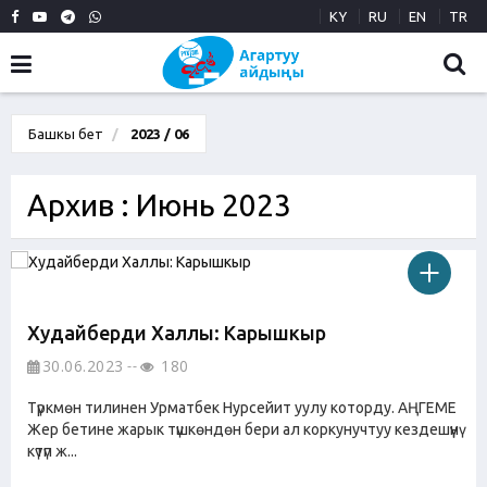
KY
RU
EN
TR
Башкы бет
2023 / 06
Архив : Июнь 2023
Худайберди Халлы: Карышкыр
30.06.2023
180
Түркмөн тилинен Урматбек Нурсейит уулу которду. АҢГЕМЕ
Жер бетине жарык түшкөндөн бери ал коркунучтуу кездешүүнү
күтүп ж...