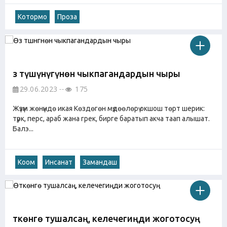
Котормо
Проза
Өз түшүнүгүнөн чыкпагандардын чыры
29.06.2023
175
Жүзүм жөнүндө икая Көздөгөн мүдөөлөрү окшош төрт шерик:
түрк, перс, араб жана грек, бирге баратып акча таап алышат.
Балэ...
Коом
Инсанат
Замандаш
Өткөнгө тушалсаң, келечегиңди жоготосуң