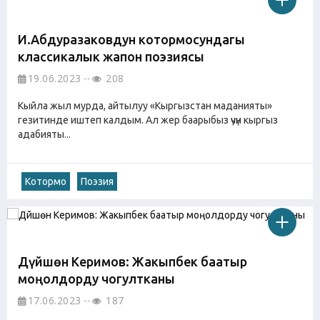
И.Абдуразаковдун котормосундагы
классикалык жапон поэзиясы
19.06.2023
208
Кыйла жыл мурда, айтылуу «Кыргызстан маданияты»
гезитинде иштеп калдым. Ал жер баарыбыз үчүн кыргыз
адабияты...
Котормо
Поэзия
Дүйшөн Керимов: Жакыпбек баатыр
моңолдорду чогултканы
17.06.2023
187