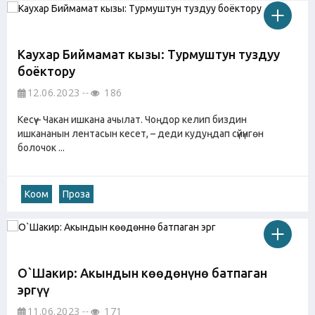
Каухар Биймамат кызы: Турмуштун туздуу
боёктору
12.06.2023
186
Кесүү – Чакан ишкана ачылат. Чоңдор келип биздин
ишкананын лентасын кесет, – деди кудуңдап сүйүнгөн
болочок ...
Коом
Проза
О`Шакир: Акындын көөдөнүнө батпаган
эргүү
11.06.2023
171