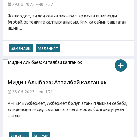
29.06.2023
237
Жашоодогу эң чоң кемчилик – бул, ар качан ишибизди
бүтүрбөй, эртеңкиге калтырганыбыз. Ким күн сайын баштаган
ишин ...
Замандаш
Маданият
Мидин Алыбаев: Атталбай калган ок
28.06.2023
171
АҢГЕМЕ Акбермет, Акбермет болуп атанып чыккан себеби,
ал күйөөсүн өтө сүйүп, сыйлап, ага чеги жок ак болгондугунан
аталы...
Инсанат
Аңгеме