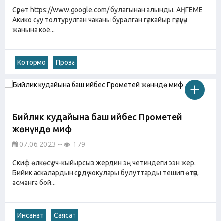
Сүрөт https://www.google.com/ булагынан алынды. АҢГЕМЕ
Акико суу толтурулган чаканы буралган гүлкайыр гүлүнүн
жанына коё...
Котормо
Проза
Бийлик кудайына баш ийбес Прометей
жөнүндө миф
07.06.2023
179
Скиф өлкөсү уч-кыйырсыз жердин эң четиндеги ээн жер.
Бийик аскалардын сүрдүү чокулары булуттарды тешип өтүп,
асманга бой...
Инсанат
Саясат