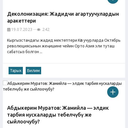
Деколонизация: Жадидчи агартуучулардын
аракеттери
19.07.2023
242
Кыргызстандагы жадид мектептери Көп учурларда Октябрь
революциясынын жеңишине чейин Орто Азия эли туташ
сабатсыз болгон ...
Тарых
Билим
Абдыкерим Муратов: Жамийла — элдик
тарбия нускаларды тебелөөчүбү же
сыйлоочубу?