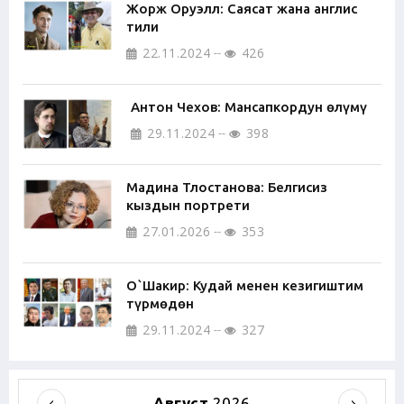
Жорж Оруэлл: Саясат жана англис
тили
22.11.2024
426
Антон Чехов: Мансапкордун өлүмү
29.11.2024
398
Мадина Тлостанова: Белгисиз
кыздын портрети
27.01.2026
353
О`Шакир: Кудай менен кезигиштим
түрмөдөн
29.11.2024
327
Август
2026