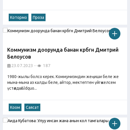
Котормо
Проза
Коммунизм доорунда банан көрбөгөн Дмитрий
Белоусов
23.07.2023
187
1980-жылы болсо керек. Коммунизмдин жеңиши беле же
мына-мына аз калды беле, айтор, мектептен үйгө келсем
үстөлдө: &ldquo...
Коом
Саясат