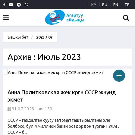
KY
RU
EN
TR
Башкы бет
2023 / 07
Архив : Июль 2023
Анна Политковская жек көргөн СССР жөнүндө
экмет
31.07.2023
180
СССР – газдалган суусу автоматташтырылганы эле
болбосо, бул 4 миллион бакан ооздордон турган ГУЛАГ.
СССР – б...