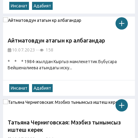
Инсанат
Адабият
Айтматовдун атагын көрө албагандар
10.07.2023
158
* * * 1984-жылдан Кыргыз мамлекеттик Бүбүсара
Бейшеналиева атындагы иску...
Инсанат
Адабият
Татьяна Черниговская: Мээбиз тынымсыз
иштеш керек