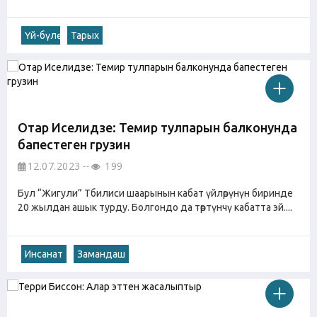
Үй-бүлө
Тарых
Отар Иселидзе: Темир тулпарын балконунда
бапестеген грузин
12.07.2023
199
Бул “Жигули” Тбилиси шаарынын кабат үйлөрүнүн биринде
20 жылдан ашык турду. Болгондо да төртүнчү кабатта эй....
Инсанат
Замандаш