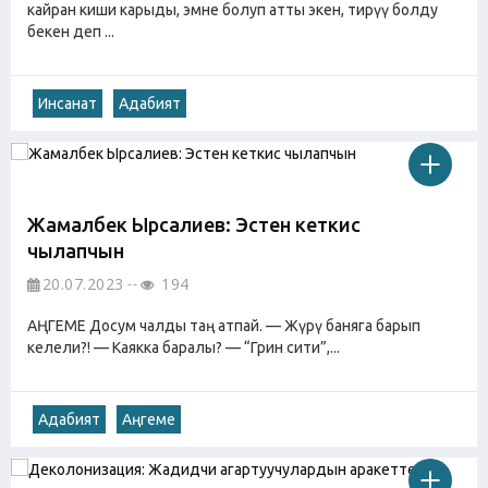
кайран киши карыды, эмне болуп атты экен, тирүү болду
бекен деп ...
Инсанат
Адабият
Жамалбек Ырсалиев: Эстен кеткис
чылапчын
20.07.2023
194
АҢГЕМЕ Досум чалды таң атпай. — Жүрү баняга барып
келели?! — Каякка баралы? — “Грин сити”,...
Адабият
Аңгеме