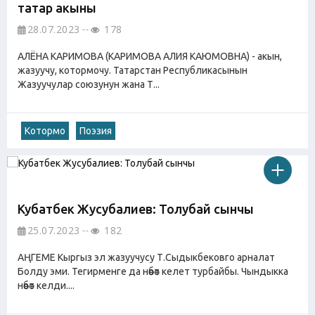
татар акыны
28.07.2023
178
АЛЁНА КАРИМОВА (КАРИМОВА АЛИЯ КАЮМОВНА) - акын,
жазуучу, котормочу. Татарстан Республикасынын
Жазуучулар союзунун жана Т...
Котормо
Поэзия
Кубатбек Жусубалиев: Толубай сынчы
25.07.2023
182
АҢГЕМЕ Кыргыз эл жазуучусу Т.Сыдыкбековго арналат
Болду эми. Тегирменге да нөөбөт келет турбайбы. Чындыкка
нөөбөт келди....