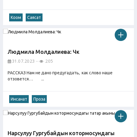
Коом
Саясат
Людмила Молдалиева: Чөкө
31.07.2023
205
РАССКАЗ Нам не дано предугадать, как слово наше
отзовется… ...
Инсанат
Проза
Нарсулуу Гургубайдын котормосундагы