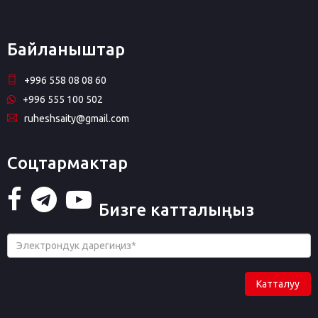
Байланыштар
+996 558 08 08 60
+996 555 100 502
ruheshsaity@gmail.com
Соцтармактар
Бизге катталыңыз
Катталуу