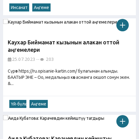
Инсанат
Аңгеме
Каухар Биймамат кызынын алакан оттой
аңгемелери
25.07.2023
203
Сүрөт https://ru.opisanie-kartin.com/ булагынан алынды.
БААТЫР ЭНЕ – Оо, медалыңыз көк асманга окшоп сонун экен.
&...
Үй-бүлө
Аңгеме
Аида Кубатова: Карачевдин кейиштүү