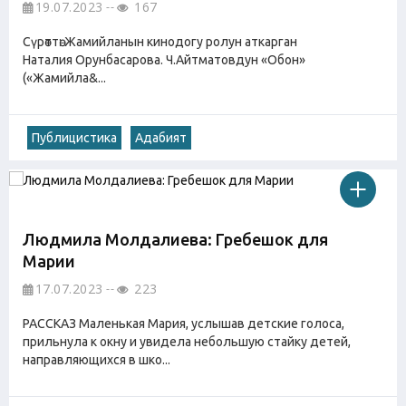
19.07.2023
167
Сүрөттө: Жамийланын кинодогу ролун аткарган
Наталия Орунбасарова. Ч.Айтматовдун «Обон»
(«Жамийла&...
Публицистика
Адабият
Людмила Молдалиева: Гребешок для
Марии
17.07.2023
223
РАССКАЗ Маленькая Мария, услышав детские голоса,
прильнула к окну и увидела небольшую стайку детей,
направляющихся в шко...