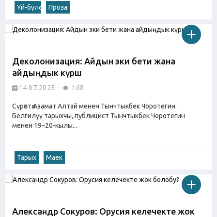
Үй-бүлө
Проза
Деколонизация: Айдын эки бети жана
айдыңдык күрөш
14.07.2023
168
Сүрөттө Азамат Алтай менен Тынчтыкбек Чоротегин.
Белгилүү тарыхчы, публицист Тынчтыкбек Чоротегин
менен 19–20-кылы...
Тарых
Маек
Александр Сокуров: Орусия келечекте жок