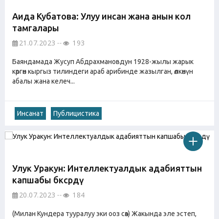
Аида Кубатова: Улуу инсан жана анын кол
тамгалары
21.07.2023
193
Баяндамада Жусуп Абдрахмановдун 1928-жылы жарык
көргөн кыргыз тилиндеги араб арибинде жазылган, өлкөнүн
абалы жана келеч...
Инсанат
Публицистика
Улук Уракун: Интеллектуалдык адабияттын
капшабы бөксөрдү
20.07.2023
184
(Милан Кундера тууралуу эки ооз сөз) Жакында эле эстеп,