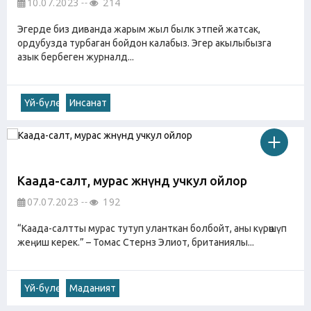
10.07.2023
214
Эгерде биз диванда жарым жыл былк этпей жатсак,
ордубузда турбаган бойдон калабыз. Эгер акылыбызга
азык бербеген журналд...
Үй-бүлө
Инсанат
Каада-салт, мурас жөнүндө учкул ойлор
07.07.2023
192
“Каада-салтты мурас тутуп уланткан болбойт, аны күрөшүп
жеңиш керек.” – Томас Стернз Элиот, британиялы...
Үй-бүлө
Маданият