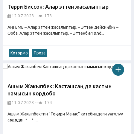
Терри Биссон: Алар эттен жасалыптыр
12.07.2023
173
АҢГЕМЕ – Алар эттен жасалыптыр. – Эттен дейсиңби? –
Ооба. Алар эттен жасалыптыр. – Эттенби?! &nd...
Котормо
Проза
Ашым Жакыпбек: Касташсаң да кастын
намысын кордобо
11.07.2023
174
Ашым Жакыпбектин “Теңири Манас” китебиндеги уңгулуу
сөздөрдөн: * * ...