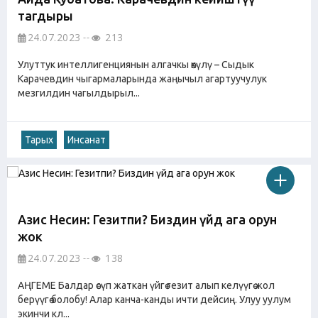
тагдыры
24.07.2023
213
Улуттук интеллигенциянын алгачкы өкүлү – Сыдык
Карачевдин чыгармаларында жаңычыл агартуучулук
мезгилдин чагылдырыл...
Тарых
Инсанат
Азис Несин: Гезитпи? Биздин үйдө ага орун
жок
24.07.2023
138
АҢГЕМЕ Балдар өсүп жаткан үйгө гезит алып келүүгө жол
берүүгө болобу! Алар канча-канды ичти дейсиң. Улуу уулум
экинчи кл...