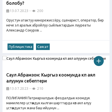
болобу?
13.07.2023
200
Орустун атактуу кинорежиссёру, сценарист, оператор, бир
нече эл аралык абройлуу сыйлыктардын лауреаты
Александр Сокуров ...
Публицистика
Саясат
Саул Абрамзон: Кыргыз коомунда көп аял
алуунун себептери
13.07.2023
210
ПОЛИГАМИЯ Патриархалдык-феодалдык коомдук
мамилелер үстөмдүк кылган шарттарда көп аял алуу
үстөмдүктүн жана баш ийүүнүн ...