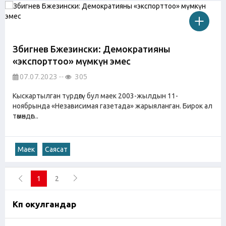
Збигнев Бжезински: Демократияны
«экспорттоо» мүмкүн эмес
07.07.2023
305
Кыскартылган түрдөгү бул маек 2003-жылдын 11-
ноябрында «Независимая газетада» жарыяланган. Бирок ал
төмөндөг...
Маек
Саясат
1
2
Көп окулгандар