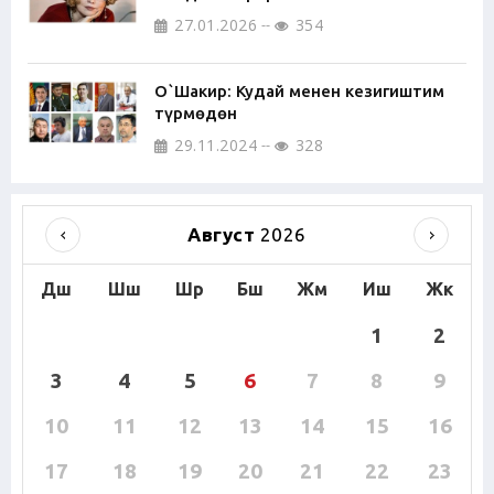
27.01.2026
354
О`Шакир: Кудай менен кезигиштим
түрмөдөн
29.11.2024
328
Август
2026
Дш
Шш
Шр
Бш
Жм
Иш
Жк
1
2
3
4
5
6
7
8
9
10
11
12
13
14
15
16
17
18
19
20
21
22
23