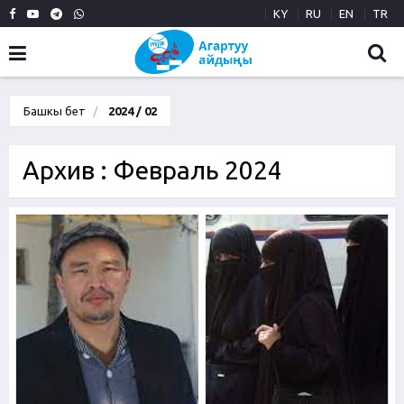
KY
RU
EN
TR
Башкы бет
2024 / 02
Архив : Февраль 2024