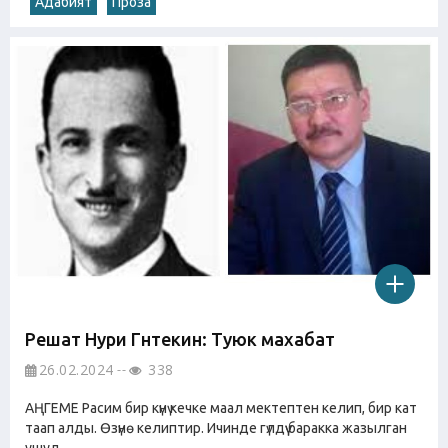
Адабият
Проза
Решат Нури Гүнтекин: Туюк махабат
26.02.2024
338
АҢГЕМЕ Расим бир күнү кечке маал мектептен келип, бир кат
таап алды. Өзүнө келиптир. Ичинде гүлдүү баракка жазылган