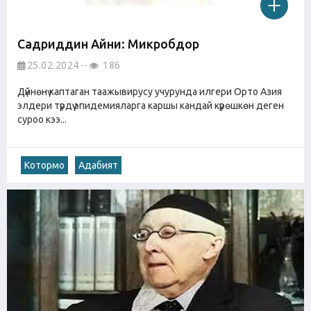
Садриддин Айни: Микробдор
25.02.2024
186
Дүйнөнү каптаган таажывирусу учурунда илгери Орто Азия
элдери түрдүү эпидемияларга каршы кандай күрөшкөн деген
суроо кээ...
Котормо
Адабият