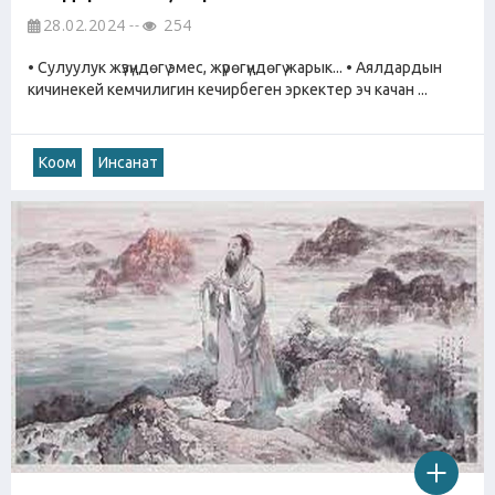
28.02.2024
254
• Сулуулук жүзүңдөгү эмес, жүрөгүңдөгү жарык... • Аялдардын
кичинекей кемчилигин кечирбеген эркектер эч качан ...
Коом
Инсанат