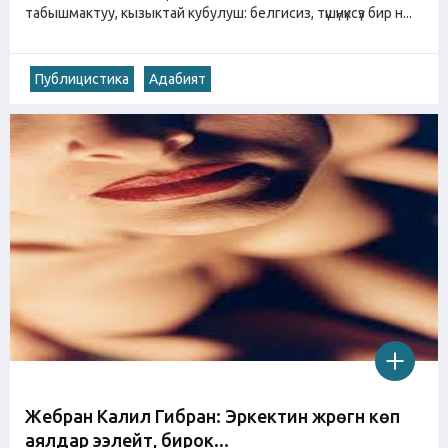
табышмактуу, кызыктай кубулуш: белгисиз, түшүнүксүз бир н...
Публицистика
Адабият
Жебран Калил Гибран: Эркектин жүрөгүн көп
аялдар ээлейт, бирок...