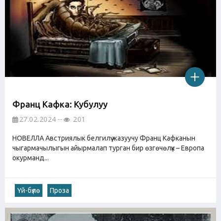
Франц Кафка: Кубулуу
27.02.2024
201
НОВЕЛЛА Австриялык белгилүү жазуучу Франц Кафканын
чыгармачылыгын айырмалап турган бир өзгөчөлүк – Европа
окурманд...
Үй-бүлө
Проза