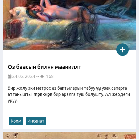
Өз баасын билүүнүн маанилүүлүгү
24.02.2024
168
Бир жолу эки матрос өз бактыларын табуу үчүн узак сапарга
аттанышты. Жүрүп-жүрүп бир аралга туш болушту. Ал жердеги
уруу...
Коом
Инсанат