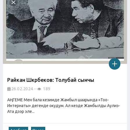
Райкан Шүкүрбеков: Толубай сынчы
26.02.2024
189
АҢГЕМЕ Мен бала кезимде Жамбыл шаарында «Тоо-
Интернаты» дегенде окудум. Ал кезде Жамбылды Аулиэ-
Ата дээр эле...