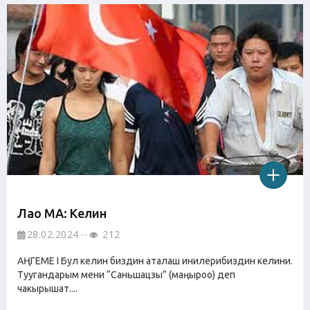
Лао МА: Келин
28.02.2024
212
АҢГЕМЕ I Бул келин биздин аталаш инилерибиздин келини.
Туугандарым мени “Саньшацзы” (маңыроо) деп
чакырышат....