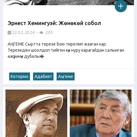
Эрнест Хемингуэй: Жөнөкөй собол
22.02.2024
205
АҢГЕМЕ Сыртта терезе бою тирелип жааган кар.
Терезеден шоолдоп тийген күн нуру карагайдан салынган
өжүрөнүн дубалы�
Котормо
Адабият
Аңгеме