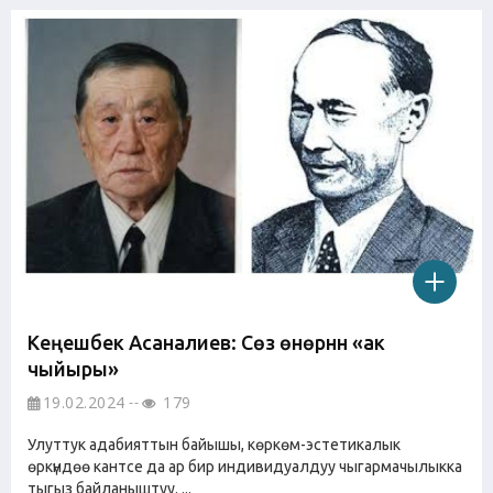
Кеңешбек Асаналиев: Сөз өнөрүнүн «ак
чыйыры»
19.02.2024
179
Улуттук адабияттын байышы, көркөм-эстетикалык
өркүндөө кантсе да ар бир индивидуалдуу чыгармачылыкка
тыгыз байланыштуу. ...