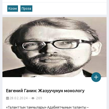
Коом
Проза
Евгений Ганин: Жазуучунун монологу
28.02.2024
269
«Таланттын тамчылары» Адабиятчынын таланты –