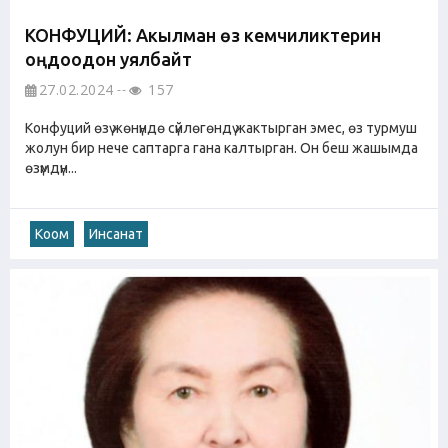
КОНФУЦИЙ: Акылман өз кемчиликтерин
оңдоодон уялбайт
27.02.2024
157
Конфуций өзү жөнүндө сүйлөгөндү жактырган эмес, өз турмуш
жолун бир нече саптарга гана калтырган. Он беш жашымда
өзүмдүн...
Коом
Инсанат