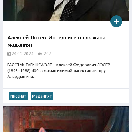
Алексей Лосев: Интеллигенттүүлүк жана
маданият
24.02.2024
207
ГАЛСТУК ТАГЫНСА ЭЛЕ... Алексей Федорович ЛОСЕВ –
(1893–1988) 400гө жакын илимий эмгектин автору.
Алардын ичи...
Инсанат
Маданият