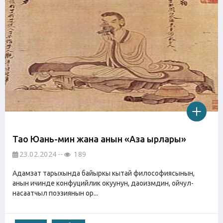
Тао Юань-мин жана анын «Аза ырлары»
23.02.2024
189
Адамзат тарыхында байыркы кытай философиясынын,
анын ичинде конфуцийлик окуунун, даоизмдин, ойчул-
насаатчыл поэзиянын ор...