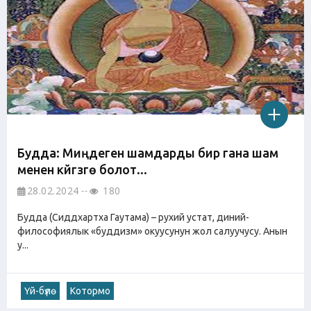
Будда: Миңдеген шамдарды бир гана шам
менен күйгүзүүгө болот...
28.02.2024
180
Будда (Сиддхартха Гаутама) – рухий устат, диний-
философиялык «буддизм» окуусунун жол салуучусу. Анын
у...
Үй-бүлө
Котормо