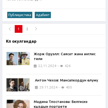
Публицистика
Адабият
1
2
Көп окулгандар
Жорж Оруэлл: Саясат жана англис
тили
22.11.2024
426
Антон Чехов: Мансапкордун өлүмү
29.11.2024
400
Мадина Тлостанова: Белгисиз
кыздын портрети