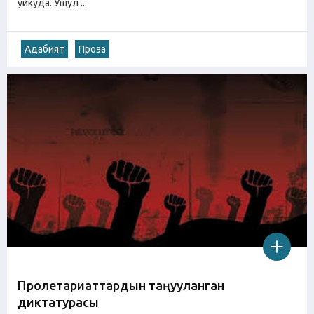
уйкуда. Ушул ...
Адабият
Проза
Пролетариаттардын таңууланган
диктатурасы