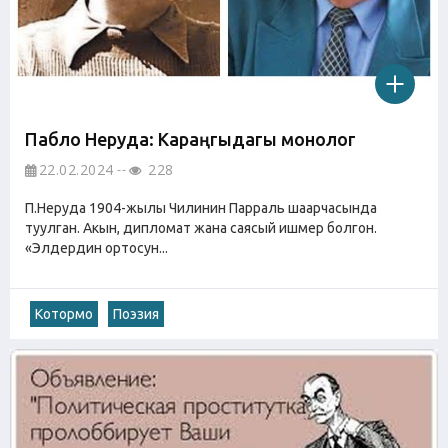
Пабло Неруда: Караңгыдагы монолог
22.02.2024
228
П.Неруда 1904-жылы Чилинин Парраль шаарчасында
туулган. Акын, дипломат жана саясый ишмер болгон.
«Элдердин ортосун...
Котормо
Поэзия