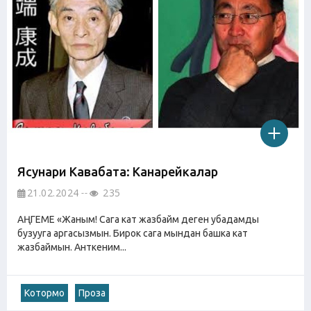
Ясунари Кавабата: Канарейкалар
21.02.2024
235
АҢГЕМЕ «Жаным! Сага кат жазбайм деген убадамды
бузууга аргасызмын. Бирок сага мындан башка кат
жазбаймын. Анткеним...
Котормо
Проза