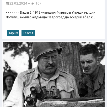
22.02.2024
167
<<<<<<< Башы 5. 1918-жылдын 4-январы Учредителдик
Чогулуш ачылар алдында Петроградда аскерий абал к...
Тарых
Саясат