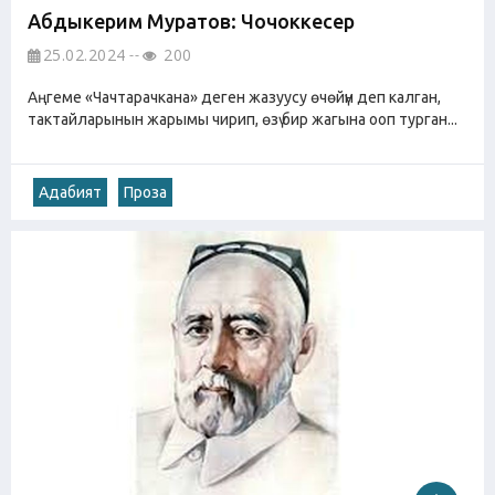
Абдыкерим Муратов: Чочоккесер
25.02.2024
200
Аңгеме «Чачтарачкана» деген жазуусу өчөйүн деп калган,
тактайларынын жарымы чирип, өзү бир жагына ооп турган...
Адабият
Проза