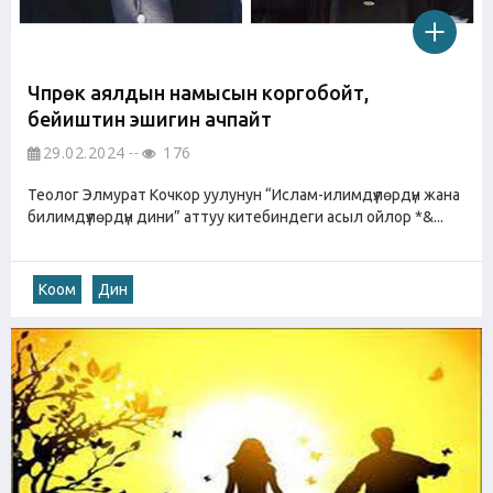
Чүпүрөк аялдын намысын коргобойт,
бейиштин эшигин ачпайт
29.02.2024
176
Теолог Элмурат Кочкор уулунун “Ислам-илимдүүлөрдүн жана
билимдүүлөрдүн дини” аттуу китебиндеги асыл ойлор *&...
Коом
Дин