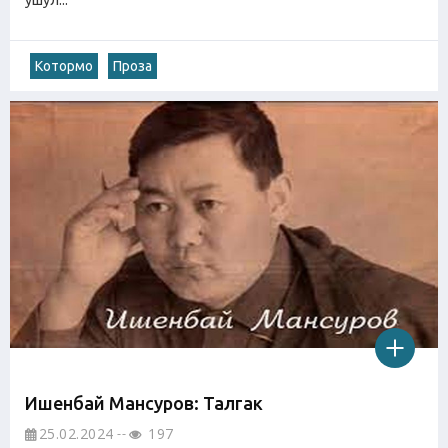
ушул...
Котормо
Проза
Ишенбай Мансуров: Талгак
25.02.2024
197