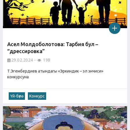
Асел Молдоболотова: Тарбия бул –
“дрессировка”
29.02.2024
198
Т.Эгембердиев атындагы «Эркиндик – эл энчиси»
конкурсуна
Үй-бүлө
Конкурс