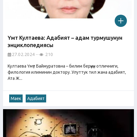
Үмүт Култаева: Адабият – адам турмушунун
энциклопедиясы
27.02.2024
210
Култаева Үмүт Баймуратовна – билим берүүнүн отличниги,
филология илиминин доктору. Улуттук тил жана адабият,
Ата Ж...
Маек
Адабият