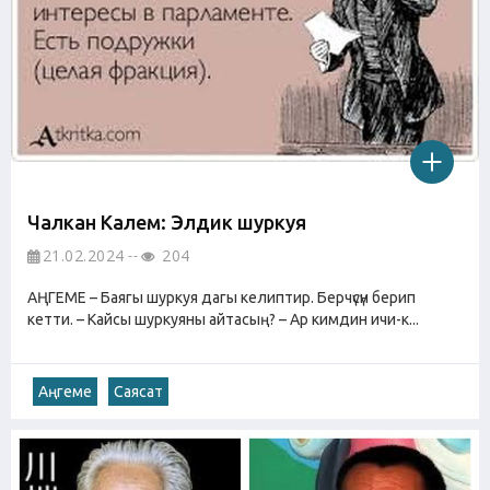
Чалкан Калем: Элдик шуркуя
21.02.2024
204
АҢГЕМЕ – Баягы шуркуя дагы келиптир. Берчүсүн берип
кетти. – Кайсы шуркуяны айтасың? – Ар кимдин ичи-к...
Аңгеме
Саясат