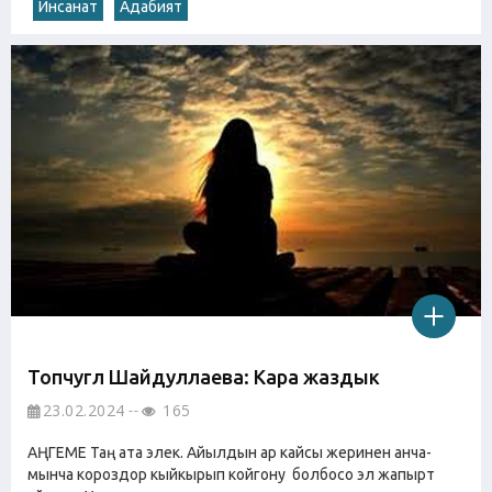
Инсанат
Адабият
Топчугүл Шайдуллаева: Кара жаздык
23.02.2024
165
АҢГЕМЕ Таң ата элек. Айылдын ар кайсы жеринен анча-
мынча короздор кыйкырып койгону болбосо эл жапырт