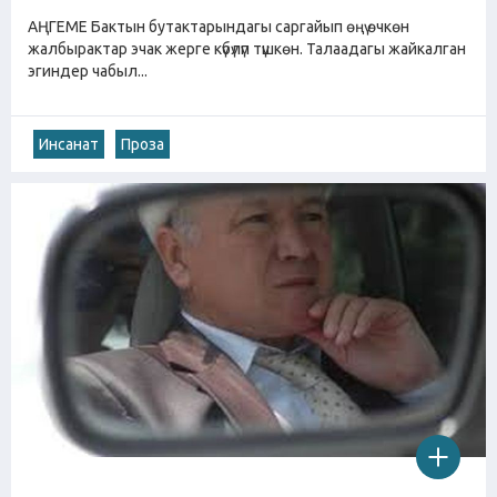
АҢГЕМЕ Бактын бутактарындагы саргайып өңү өчкөн
жалбырактар эчак жерге күбүлүп түшкөн. Талаадагы жайкалган
эгиндер чабыл...
Инсанат
Проза