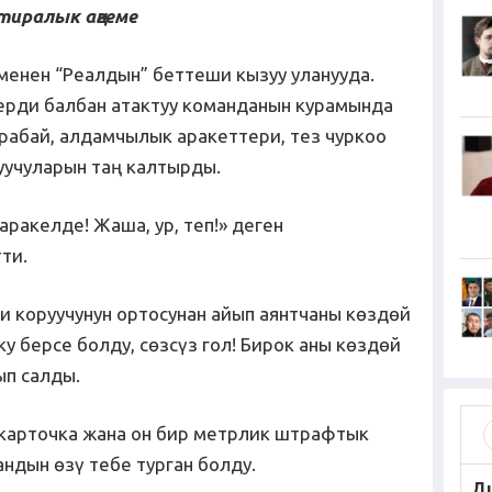
тиралык аңгеме
менен “Реалдын” беттеши кызуу уланууда.
ерди балбан атактуу команданын курамында
рабай, алдамчылык аракеттери, тез чуркоо
учуларын таң калтырды.
ракелде! Жаша, ур, теп!» деген
ти.
ки коруучунун ортосунан айып аянтчаны көздөй
ку берсе болду, сөзсүз гол! Бирок аны көздөй
ып салды.
 карточка жана он бир метрлик штрафтык
андын өзү тебе турган болду.
Д