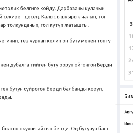
 метрлик белгиге койду. Дарбазачы кулачын
 секирет десең. Калыс ышкырык чалып, топ
3
дар толкунданып, гол күтүп жатышты.
1
егинип, тез чуркап келип оң буту менен топту
1
2
 менен дубалга тийген буту ооруп ойгонгон Берди
3
ген бутун сүйрөгөн Берди балбанды көрүп,
Биз
рады.
Авг
Июн
болгон окуяны айтып берди. Оң бутунун баш