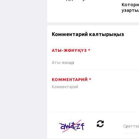
Котормо
узарт
Комментарий калтырыңыз
АТЫ-ЖӨНҮҢҮЗ *
КОММЕНТАРИЙ *