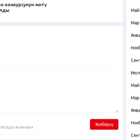
 конкурсунун мөөнөтү
ылды
Май
Мар
Янв
Ноя
Сен
Июл
Май
Мар
Янв
Ноя
Жиберүү
Сен