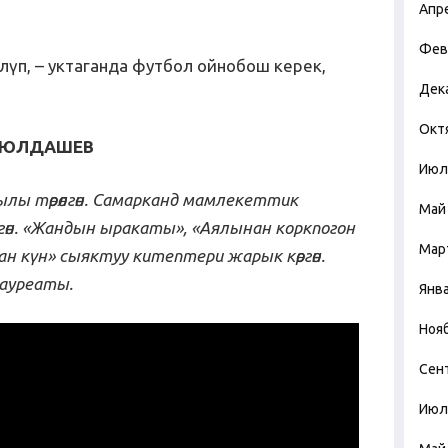
Апр
Фев
үлүп, – уктаганда футбол ойнобош керек,
Дек
Окт
ек ЮЛДАШЕВ
Июл
лы төрөлгөн. Самарканд мамлекеттик
Май
өн. «Жандын ыракаты», «Аялынан коркпогон
Мар
ан күн» сыяктуу китептери жарык көргөн.
лауреаты.
Янв
Ноя
Сен
Июл