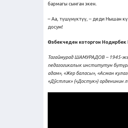
бармагы сынган экен.
– Аа, түшүнүктүү, – деди Нышан к
досум!
Өзбекчеден которгон Нодирб
Т
а
гаймурад Ш
А
МУР
А
ДОВ
–
1945-жы
педагогикалык институтун бүтүрг
адам», «Жер баласы», «Асман кулаг
«Дўстлик»
(
«Достук») орденинин 