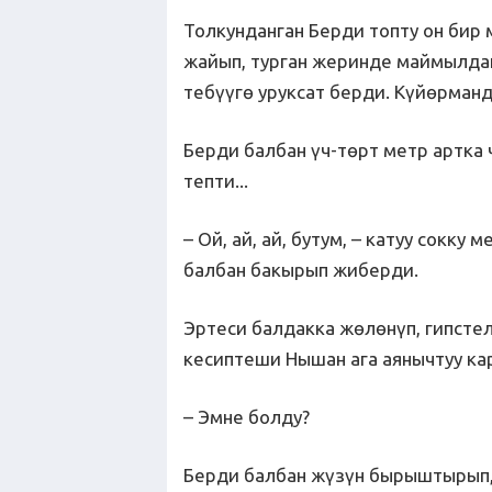
Толкунданган Берди топту он бир
жайып, турган жеринде маймылдай
тебүүгө уруксат берди. Күйөрман
Берди балбан үч-төрт метр артка ч
тепти...
– Ой, ай, ай, бутум, – катуу сокку
балбан бакырып жиберди.
Эртеси балдакка жөлөнүп, гипстел
кесиптеши Нышан ага аянычтуу ка
– Эмне болду?
Берди балбан жүзүн бырыштырып, 