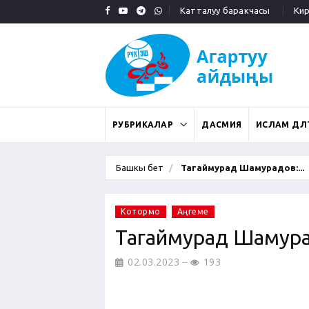
Катталуу баракчасы
Кирү
РУБРИКАЛАР
ДАСМИЯ
ИСЛАМ ДӨӨЛ
Башкы бет
Тагаймурад Шамурадов:...
Котормо
Аңгеме
Тагаймурад Шамура
02.03.2023
193