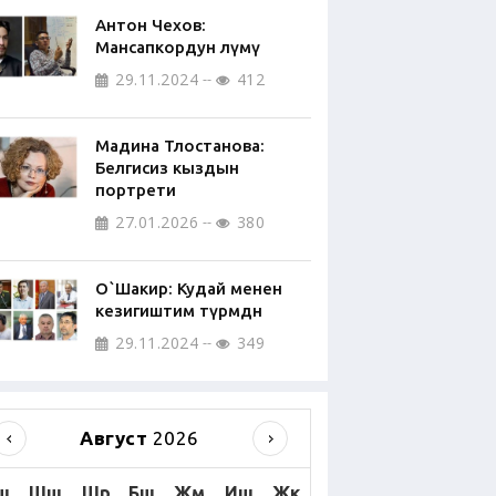
Антон Чехов:
Мансапкордун өлүмү
29.11.2024
412
Мадина Тлостанова:
Белгисиз кыздын
портрети
27.01.2026
380
О`Шакир: Кудай менен
кезигиштим түрмөдөн
29.11.2024
349
Август
2026
ш
Шш
Шр
Бш
Жм
Иш
Жк