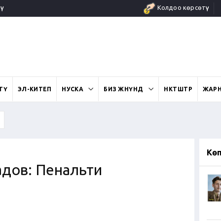
ү
Колдоо көрсөтүү
ӨТҮ
ЭЛ-КИТЕП
НУСКА
БИЗ ЖӨНҮНДӨ
ӨНӨКТӨШТӨР
ЖАР
Кө
дов: Пенальти