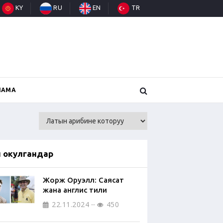
KY
RU
EN
TR
НАМА
п окулгандар
Жорж Оруэлл: Саясат
жана англис тили
22.11.2024
450