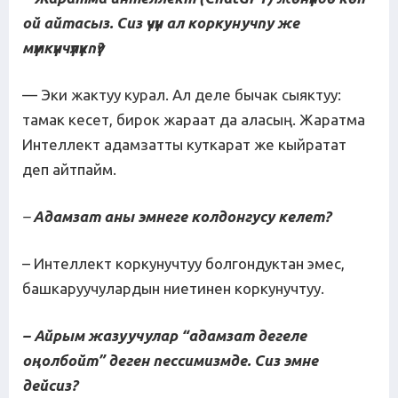
ой айтасыз.
Сиз үчүн ал коркунуч
п
у же
мүмкүнчүлүк
п
ү?
— Эки жактуу курал. Ал деле бычак сыяктуу:
тамак кесет, бирок жараат да аласың. Жаратма
Интеллект адамзатты куткарат же кыйратат
деп айтпайм.
–
Адамзат аны эмнеге колдонгусу келет?
– Интеллект коркунучтуу болгондуктан эмес,
башкаруучулардын ниетинен коркунучтуу.
– Айрым жазуучулар “адамзат дегеле
оңолбойт” деген пессимизмде. Сиз эмне
дейсиз?