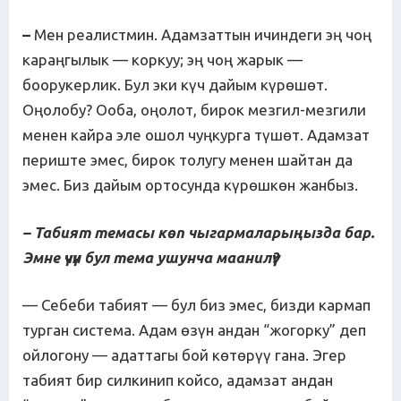
–
Мен реалистмин. Адамзаттын ичиндеги эң чоң
караңгылык — коркуу; эң чоң жарык —
боорукерлик. Бул эки күч дайым күрөшөт.
Оңолобу? Ооба, оңолот, бирок мезгил-мезгили
менен кайра эле ошол чуңкурга түшөт. Адамзат
периште эмес, бирок толугу менен шайтан да
эмес. Биз дайым ортосунда күрөшкөн жанбыз.
– Табият темасы көп чыгармаларыңызда бар.
Эмне үчүн бул тема ушунча маанилүү?
— Себеби табият — бул биз эмес, бизди кармап
турган система. Адам өзүн андан “жогорку” деп
ойлогону — адаттагы бой көтөрүү гана. Эгер
табият бир силкинип койсо, адамзат андан