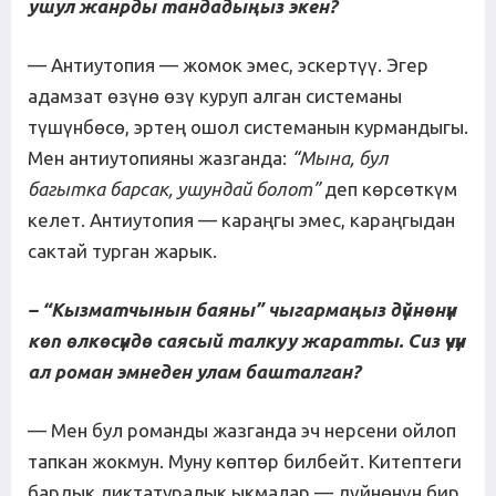
ушул жанрды тандадыңыз
экен
?
— Антиутопия — жомок эмес, эскертүү. Эгер
адамзат өзүнө өзү куруп алган системаны
түшүнбөсө, эртең ошол системанын курмандыгы.
Мен антиутопияны жазганда:
“Мына, бул
багытка барсак
,
ушундай болот”
деп көрсөткүм
келет. Антиутопия — караңгы эмес, караңгыдан
сактай турган жарык.
– “
Кызмат
чын
ын баяны” чыгарма
ңыз
дүйнөнүн
көп өлкөсүндө саясый талкуу жаратты. Сиз үчүн
ал роман эмнеден
улам
башталган?
— Мен бул романды жазганда эч нерсени ойлоп
тапкан жокмун. Муну көптөр билбейт. Китептеги
бардык диктатуралык ыкмалар — дүйнөнүн бир