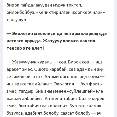
бирок пайдалануудан мурун токтоп,
ойлонбойбуз. «Кечиктирилген жоопкерчилик»
дал ушул.
— Экология маселеси да чыгармаларыңызда
негизги орунда. Жазуучу коомго кантип
таасир эте алат?
— Жазуучунун куралы — сөз. Бирок сөз — иш-
аракет эмес. Ошого карабай, сөз адамдын аң-
сезимин ойготот. Ал эми ойгонгон аң-сезим —
иш-аракетке айланат. Экология — бул факты
эмес, тагдыр. Биз аны менен «сүйлөшпөй» эле
жашай албайбыз. Анткени табият бизге керек
эмес, биз табиятка керекпиз. Бул тең салмак
бузулса, адабият болобу, саясат болобу — эч