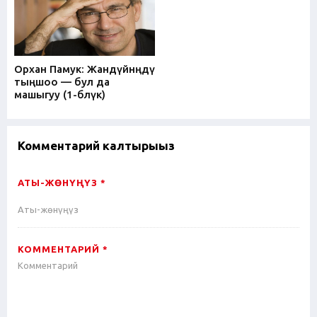
Орхан Памук: Жандүйнөңдү
тыңшоо — бул да
машыгуу (1-бөлүк)
Комментарий калтырыңыз
АТЫ-ЖӨНҮҢҮЗ *
КОММЕНТАРИЙ *