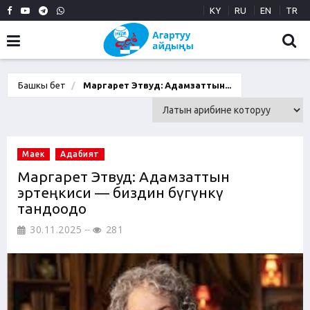
KY
RU
EN
TR
Башкы бет
Маргарет Этвуд: Адамзаттын...
Маек
Адабият
Маргарет Этвуд: Адамзаттын
эртеңкиси — биздин бүгүнкү
тандоодо
30.11.2025
281