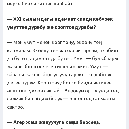
нерсе бизди сактап калбайт.
— XXI кылымдагы адамзат сизди көбүрөк
үмүттөндүрөбү же кооптондурабы?
— Мен үмүт менен кооптонуу экөөнү тең
карманам. Экөөнү тең жокко чыгарсам, адабият
да бүтөт, адамзат да бүтөт. Үмүт — бул «баары
жакшы болот» деген ишеним эмес. Үмүт —
«баары жакшы болсун үчүн аракет кылабыз»
деген турум. Кооптонуу болсо бизди чегинен
ашып кетүүдөн сактайт. Экөөнүн ортосунда тең
салмак бар. Адам болуу — ошол тең салмакты
сактоо.
— Агер жаш жазуучуга кеңеш бер
с
е
ңиз
,