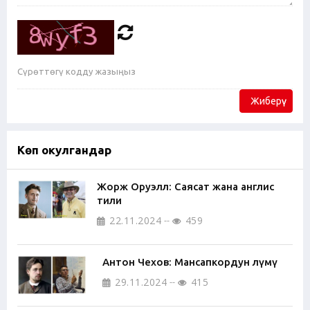
Жиберүү
Көп окулгандар
Жорж Оруэлл: Саясат жана англис
тили
22.11.2024
459
Антон Чехов: Мансапкордун өлүмү
29.11.2024
415