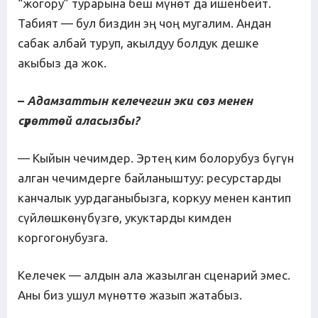
“жогору” турарына беш мүнөт да ишенбейт.
Табият — бул биздин эң чоң мугалим. Андан
сабак албай туруп, акылдуу болдук дешке
акыбыз да жок.
–
Адамзаттын келечегин эки сөз менен
сүрөттө
й аласызбы
?
— Кыйын чечимдер. Эртең ким болорубуз бүгүн
алган чечимдерге байланыштуу: ресурстарды
канчалык уурдаганыбызга, коркуу менен кантип
сүйлөшкөнүбүзгө, укуктарды кимден
коргогонубузга.
Келечек — алдын ала жазылган сценарий эмес.
Аны биз ушул мүнөттө жазып жатабыз.