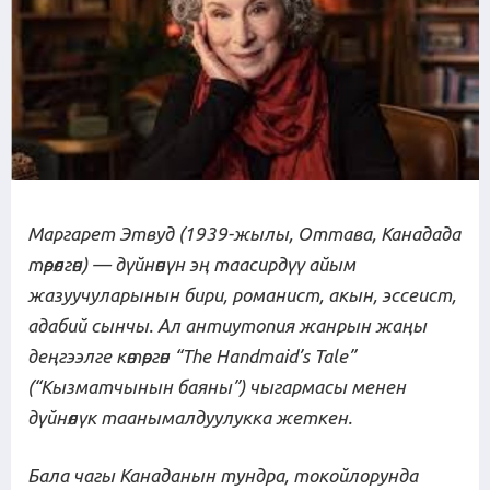
Маргарет Этвуд
(1939-жылы, Оттава, Канадада
төрөлгөн) — дүйнөнүн эң таасирдүү айым
жазуучуларынын бири, романист, акын, эссеист,
адабий сынчы. Ал антиутопия жанрын жаңы
деңгээлге көтөргөн “The Handmaid’s Tale”
(“Кызмат
чынын
баяны”) чыгармасы менен
дүйнөлүк таанымалдуулукка жеткен.
Бала чагы Канаданын тундра, токойлорунда