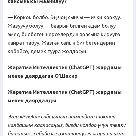
кайсынысы
маанилүү
?
— Коркок болбо. Эң чоң сынчы — ички коркуу.
Жазуучу болуу — баарын билген адам болуу
эмес, билбеген нерселердин арасына кирүүгө
кайрат табуу. Жазган сайын билбегендериң
көбөйсө, демек туура жолдосуң.
Жаратма Интеллектин (ChatGPT) жардамы
менен даярдаган О
`
Шакир
Жаратма Интеллектин (ChatGPT) жардамы
менен даярдалды
Эгер «РухЭш» сайтынын ишмердиги токтоп
калбашын кааласаңыз, бизди колдоо үчүн төмөнкү
банктык эсебибизге өз каалооңузга жараша акча