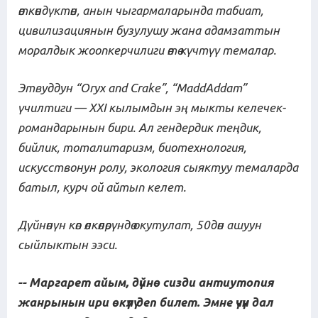
өткөндүктөн, анын чыгармаларында табиат,
цивилизациянын бузулушу жана адамзаттын
моралдык жоопкерчилиги өтө күчтүү темалар.
Этвуд
д
ун “Oryx and Crake”, “MaddAddam”
үчилтиги
— XXI кылымдын эң мыкты келечек-
романдарынын бири. Ал гендердик теңдик,
бийлик, тоталитаризм, биотехнология,
искусствонун ролу, экология сыяктуу темаларда
батыл, курч ой айтып келет.
Дүйнөнүн көп өлкөлөрүндө окутулат, 50дөн ашуун
сыйлыктын ээси.
-- Маргарет айым, дүйнө сизди антиутопия
жанрынын и
ри өкүлү
деп билет. Эмне үчүн дал