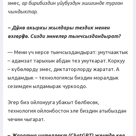
эмес,
ар бирибиздин үй
үбүз
дүн эшигинде турган
чындыктар
.
– Дүйнө акыркы жылдары тездик менен
өзгөрү
үдө
. Сизди эмнелер тынчсыздандырат?
— Мени үч нерсе тынчсыздандырат: унутчаактык
– адамзат тарыхын абдан тез унуткарат. Коркуу
– күбөлөрдү эмес, диктаторлорду жаратат. А
ылдамдык – технологиясы биздин моралдык
сезимден ылдамырак чуркоодо.
Эгер биз ойлонууга убакыт бөлбөсөк,
технология ойлонбостон эле биздин атыбыздан
чечим чыгарат.
–
Жаратма интеллект
(ChatGPT)
жөнүндө көп