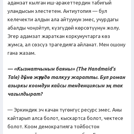
адамзат кылган иш-аракеттердин табигый
уландысын элестетем. Антиутопия — бул
келечекти алдын ала айтуунун эмес, учурдагы
абалды чоңойтуп, күзгүдөй көрсөтүүнүн жолу.
Эгер адамзат жараткан коркунучтарга көз
жумса, ал сөзсүз трагедияга айланат. Мен ошону
гана жазам.
— «Кызматчынын баяны» (The Handmaid’s
Tale) дүйнө жүзүндө талкуу жаратты. Бул роман
азыркы коомдун кайсы тенденциясын эң так
чагылдырат?
— Эркиндик эч качан түгөнгүс ресурс эмес. Аны
кайтарып алса болот, кыскартса болот, чектесе
болот. Коом демократияга тойбостон