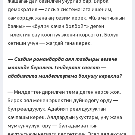
жашагандай сезилген учурлар бар. Бирок
демократия — алсыз система: ага ишеним,
камкордук жана аң-сезим керек. «Кызматчынын
баяны» — «бул эч качан болбойт» деген
тилектин өзү кооптуу экенин көрсөтөт. Болуп
кетиши үчүн — жагдай гана керек.
— Сиздин романдарда аял тагдыры өзгөчө
мааниде берилет. Гендер
л
ик саясат —
адабиятта милдеттүү тема болушу керекпи?
— Милдеттендирилген тема деген нерсе жок.
Бирок аял менен эркектин дүйнөдөгү орду —
бул реалдуулук. Адабият реалдуулуктан
качпашы керек. Аялдардын укуктары, үнү жана
мүмкүнчүлүктөрү — бул адамзаттын
өнүгүүсүнүн негизги көрсөткүчү. Эгер аял өксүса,