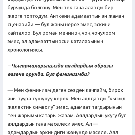
бурчунда болгону. Мен тек гана аларды бир
жерге топтодум. Анткени адамзаттын эң жаман
сценарийи — бул жаңы нерсе эмес, эскини
кайталоо. Бул роман менин эң чоң чочулоом
эмес, ал адамзаттын эски каталарынын
хронологиясы.
– Чыгармаларыңызда аялдардын образы
өзгөчө орунда. Бул феминизмби?
— Мен феминизм деген сөздөн качпайм, бирок
аны туура түшүнүү керек. Мен аялдарды “кызыл
желектин символу” эмес, адамзат тагдырынын
тең жарымы катары жазам. Аялдардын укугу бул
аялдардын гана маселеси эмес. Ал —
адамдардын эркиндиги жөнүндө маселе. Аял