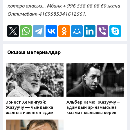
которо аласыз... Мбанк + 996 558 08 08 60
жана
Оптимабанк-4169585341612561.
Окшош материалдар
Эрнест Хемингуэй:
Альбер Камю: Жазуучу –
Жазуучу — чындыкка
адамдын ар-намысына
жалгыз ишенген адам
кызмат кылышы керек