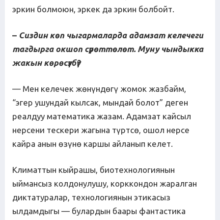
эркин болмоюн, эркек да эркин болбойт.
–
Сиздин көп чыгармаларда адамзат келечеги
тагдырга окшоп сүрөттөлөт.
Муну ч
ындыкка
жакын көрөсүзбү?
— Мен келечек жөнүндөгү жомок жазбайм,
“эгер ушундай кылсак, мындай болот” деген
реалдуу математика жазам. Адамзат кайсыл
нерсени тескери жагына түртсө, ошол нерсе
кайра анын өзүнө каршы айланып келет.
Климаттын кыйрашы, биотехнологиянын
ыймансыз колдонулушу, корккондон жаралган
диктатуралар, технологиянын этикасыз
ылдамдыгы — булардын баары фантастика