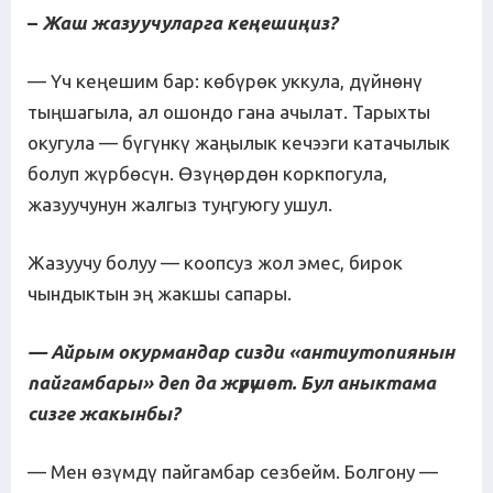
–
Жаш жазуучуларга кеңешиңиз?
— Үч кеңешим бар: көбүрөк уккула, дүйнөнү
тыңшагыла, ал ошондо гана ачылат. Тарыхты
окугула — бүгүнкү жаңылык кечээги катачылык
болуп жүрбөсүн. Өзүңөрдөн коркпогула,
жазуучунун жалгыз туңгуюгу ушул.
Жазуучу болуу — коопсуз жол эмес, бирок
чындыктын эң жакшы сапары.
— Айрым окурмандар сизди «антиутопиянын
пайгамбары» деп
да
жүр
үш
өт. Бул аныктама
сизге жакынбы?
— Мен өзүмдү пайгамбар сезбейм. Болгону —