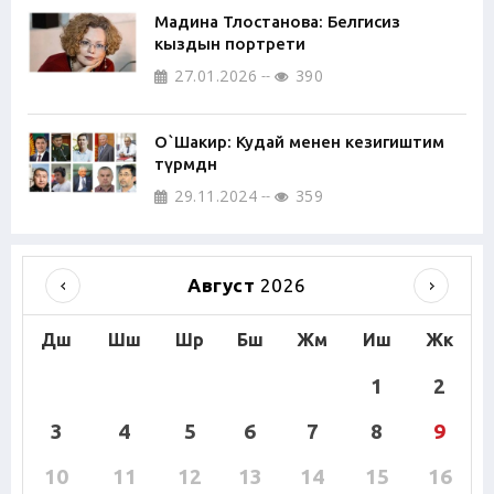
Мадина Тлостанова: Белгисиз
кыздын портрети
27.01.2026
390
О`Шакир: Кудай менен кезигиштим
түрмөдөн
29.11.2024
359
Август
2026
Дш
Шш
Шр
Бш
Жм
Иш
Жк
1
2
3
4
5
6
7
8
9
10
11
12
13
14
15
16