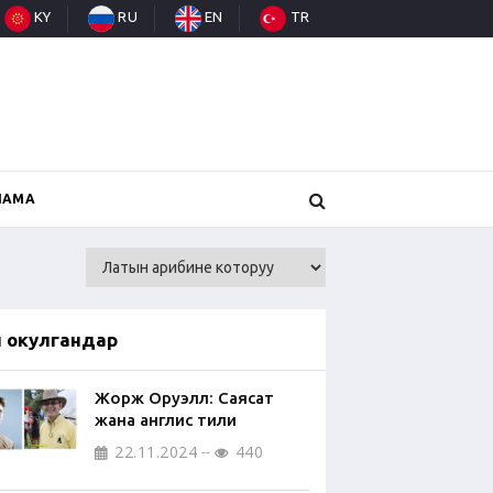
KY
RU
EN
TR
НАМА
п окулгандар
Жорж Оруэлл: Саясат
жана англис тили
22.11.2024
440