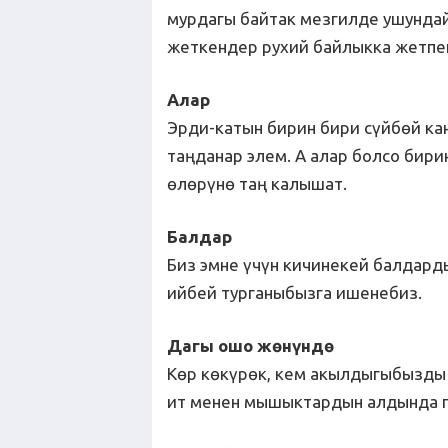
мурдагы байтак мезгилде ушундай
жеткендер рухий байлыкка жетпе
Алар
Эрди-катын бирин бири сүйбөй к
таңданар элем. А алар болсо бири
өлөрүнө таң калышат.
Балдар
Биз эмне үчүн кичинекей балдард
ийбей турганыбызга ишенебиз.
Дагы ошо жөнүндө
Көр көкүрөк, кем акылдыгыбызды
ит менен мышыктардын алдында г