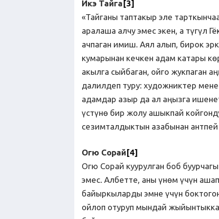
Икэ Тайга
[3]
«Тайганы таптакыр эле тарткынча
аралаша алчу эмес экен, а түгүл Г
ачпаган имиш. Аял алып, бирок эр
кумарынан кечкен адам катары кө
акылга сыйбаган, ойго жукпаган а
далилдеп туру: художниктер мен
адамдар азыр да ал аңызга ишенет 
үстүнө бир жолу ашыкпай койгонд
сезимталдыктын азабынан антпей 
Огю Сорай
[4]
Огю Сорай куурулган боб буурчаг
эмес. Албетте, аны үнөм үчүн аша
байыркыларды эмне үчүн боктогон
ойлоп отуруп мындай жыйынтыкка