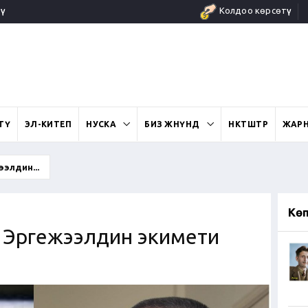
ү
Колдоо көрсөтүү
ӨТҮ
ЭЛ-КИТЕП
НУСКА
БИЗ ЖӨНҮНДӨ
ӨНӨКТӨШТӨР
ЖАР
элдин...
Кө
: Эргежээлдин экимети