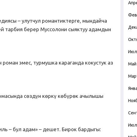
Апр
Фев
диясы – улутчул романтиктерге, мындайча
Дек
ей тарбия берер Муссолони сыяктуу адамдын
Окт
Июл
н роман эмес, турмушка караганда кокустук аз
Май
Мар
Янв
армасында сөздүн көркү көбүрөк ачылышы
Ноя
Сен
Июл
иль – бул адам» – дешет. Бирок бардыгы: