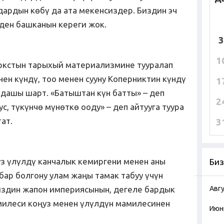
дардын көбү да ата мекенсиздер. Биздин эч
еден башканын кереги жок.
3
1
аркстын тарыхый материализмине тууралап
нен күндү, тоо менен сууну Коперниктин күндү
1
дашы шарт. «Батыштан күн батты» – деп
2
с, түкүнчө мүнөткө ооду» – деп айтууга туура
ат.
3
з үлүлдү канчалык кемиргени менен аны
Биз
бар болгону улам жаңы тамак табуу үчүн
Биздин жапон империясынын, дегеле бардык
Авг
милеси коңуз менен үлүлдүн мамилесинен
Июн