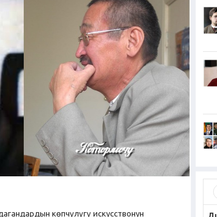
лдагандардын көпчүлүгү искусствонун
Д