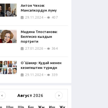
Антон Чехов:
Мансапкордун өлүмү
29.11.2024
407
Мадина Тлостанова:
Белгисиз кыздын
портрети
27.01.2026
364
О`Шакир: Кудай менен
кезигиштим түрмөдөн
29.11.2024
339
Август
2026
ш
Шш
Шр
Бш
Жм
Иш
Жк