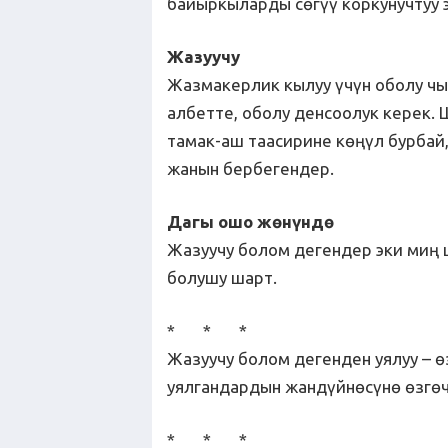
байыркыларды сөгүү коркунучтуу 
Жазуучу
Жазмакерлик кылуу үчүн оболу чы
албетте, оболу денсоолук керек.
тамак-аш таасирине көңүл бурбай,
жанын бербегендер.
Дагы ошо жөнүндө
Жазуучу болом дегендер эки миң 
болушу шарт.
* * *
Жазуучу болом дегенден уялуу – ө
уялгандардын жандүйнөсүнө өзгөч
* * *