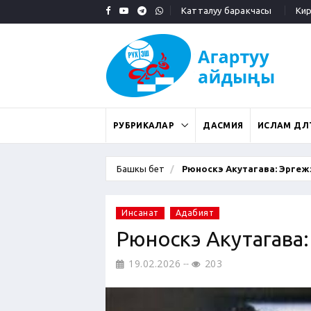
Катталуу баракчасы
Кирү
РУБРИКАЛАР
ДАСМИЯ
ИСЛАМ ДӨӨЛ
Башкы бет
Рюноскэ Акутагава: Эргежэ
Инсанат
Адабият
Рюноскэ Акутагава
19.02.2026
203