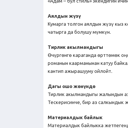
«Адам – бул стиль» экендигин ичин
Аялдын жүзү
Кумарга толгон аялдын жүзү кыз к
чатырга да болушу мүмкүн.
Тирлик акылмандыгы
Өчүргөнгө караганда өрттөмөк оңо
романын каарманынан катуу байка
кантип ажырашууну ойлойт.
Дагы ошо жөнүндө
Тирлик акылмандыгы жалындын аз
Тескерисинче, бир аз салкындык 
Материалдык байлык
Материалдык байлыкка жетпегенд