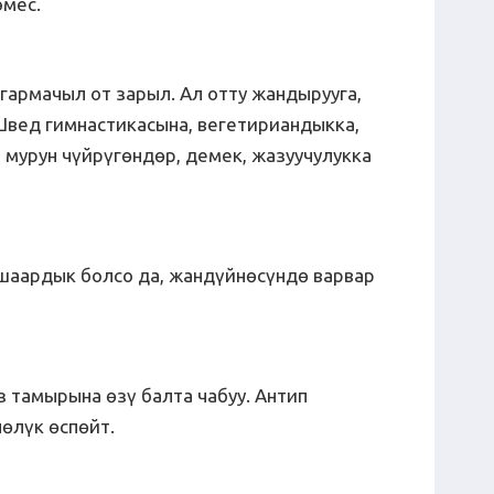
эмес.
гармачыл от зарыл. Ал отту жандырууга,
 Швед гимнастикасына, вегетириандыкка,
 мурун чүйрүгөндөр, демек, жазуучулукка
шаардык болсо да, жандүйнөсүндө варвар
з тамырына өзү балта чабуу. Антип
өлүк өспөйт.