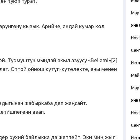
ен туюп турат.
Май
Мар
Янв
өрүнгөнү кызык. Арийне, андай кумар кол
Ноя
Сен
й. Турмуштун мындай акыл азуусу «Bel ami»
[2]
Июл
лат. Оттой ойнош күтүп-күтөлекте, аны менен
Май
Мар
Янв
дыгынан жабыркаба деп жаңсайт.
жетишпегени азап.
Ноя
Сен
ер рухий байлыкка да жетпейт. Эки миң жыл
Июл