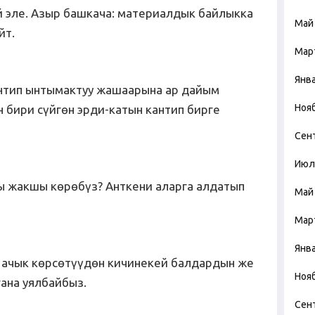
 эле. Азыр башкача: материалдык байлыкка
Май
йт.
Мар
Янв
антип ынтымактуу жашаарына ар дайым
Ноя
н бири сүйгөн эрди-катын кантип бирге
Сен
Июл
ы жакшы көрөбүз? Анткени аларга алдатып
Май
Мар
Янв
 ачык көрсөтүүдөн кичинекей балдардын же
Ноя
ана уялбайбыз.
Сен