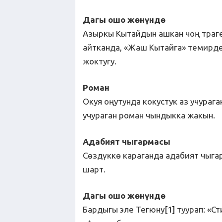
Дагы ошо жөнүндө
Азыркы Кытайдын ашкан чоң траге
айтканда, «Жаш Кытайга» темирд
жоктугу.
Роман
Окуя оңутунда кокустук аз учурага
учураган роман чындыкка жакын.
Адабият чыгармасы
Сөздүккө караганда адабият чыг
шарт.
Дагы ошо жөнүндө
Бардыгы эле Тегюну
[1]
туурап: «Ст