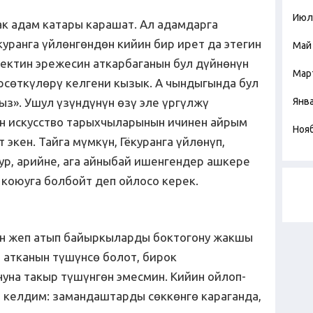
Июл
ак адам катары карашат. Ал адамдарга
ёкуранга үйлөнгөндөн кийин бир ирет да этегин
Май
кектин эрежесин аткарбаганын бул дүйнөнүн
Мар
рсөткүлөрү келгени кызык. А чындыгында бул
ңыз». Ушул үзүндүнүн өзү эле үргүлжү
Янв
ен искусство тарыхчыларынын ичинен айрым
Ноя
экен. Тайга мүмкүн, Гёкуранга үйлөнүп,
ур, арийне, ага айныбай ишенгендер ашкере
коюуга болбойт деп ойлосо керек.
ын жеп атып байыркыларды боктогону жакшы
п атканын түшүнсө болот, бирок
уна такыр түшүнгөн эмесмин. Кийин ойлоп-
 келдим: замандаштарды сөккөнгө караганда,