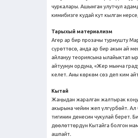
чуркалары. Ашынган улутчул адам
кимибизге кудай кут кылган нерс
Тарыхый материализм
Агер ар бир прозачы турмушту М
сүрөттөсө, анда ар бир акын ай ме
айлануу теориясына ылайыктап ыр
айтуунун ордуна, «Жер мынча граду
келет. Аны көркөм сөз деп ким айт
Кытай
Жаңыдан жаралган жалтырак коңу
акырына чейин жеп үлгүрбөйт. Ал 
тигинин денесин чукулай берет. 
дөөлөттөрдүн Кытайга болгон ма
ашпайт.