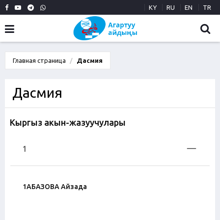
KY
RU
EN
TR
Главная страница
Дасмия
Дасмия
Кыргыз акын-жазуучулары
1
1АБАЗОВА Айзада