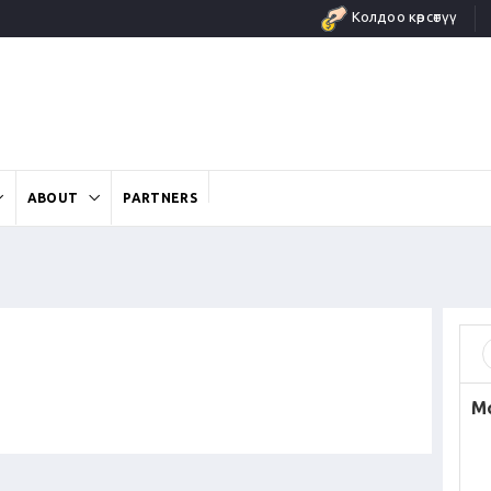
Колдоо көрсөтүү
ABOUT
PARTNERS
M