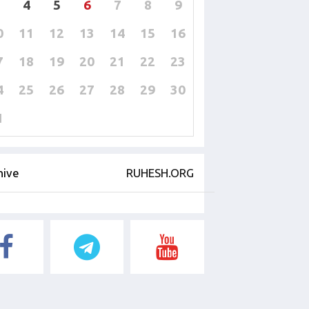
4
5
6
7
8
9
0
11
12
13
14
15
16
7
18
19
20
21
22
23
4
25
26
27
28
29
30
1
hive
RUHESH.ORG