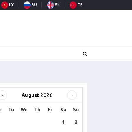
KY
RU
EN
TR
August
2026
o
Tu
We
Th
Fr
Sa
Su
1
2