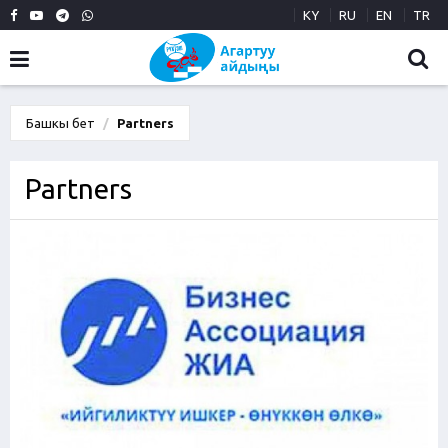
KY
RU
EN
TR
Башкы бет
Partners
Partners