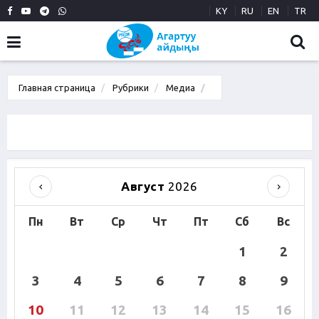
KY
RU
EN
TR
Главная страница
Рубрики
Медиа
Август
2026
Пн
Вт
Ср
Чт
Пт
Сб
Вс
1
2
3
4
5
6
7
8
9
10
11
12
13
14
15
16