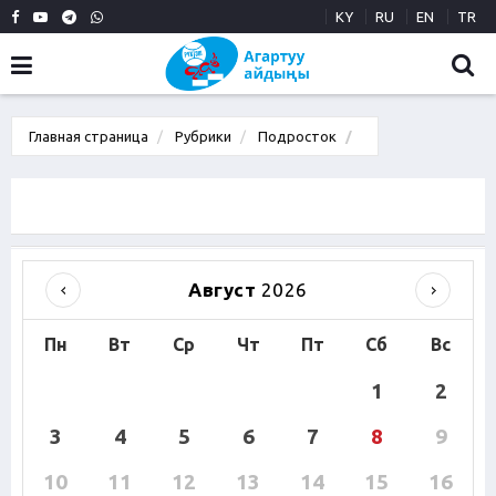
KY
RU
EN
TR
Главная страница
Рубрики
Подросток
Август
2026
Пн
Вт
Ср
Чт
Пт
Сб
Вс
1
2
3
4
5
6
7
8
9
10
11
12
13
14
15
16