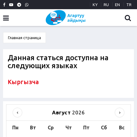
KY
RU
EN
TR
Главная страница
Данная статься доступна на
следующих языках
Кыргызча
Август
2026
Пн
Вт
Ср
Чт
Пт
Сб
Вс