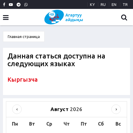
KY
RU
EN
TR
Главная страница
Данная статься доступна на
следующих языках
Кыргызча
Август
2026
Пн
Вт
Ср
Чт
Пт
Сб
Вс