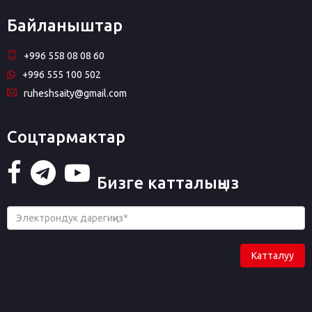
Байланыштар
+996 558 08 08 60
+996 555 100 502
ruheshsaity@gmail.com
Соцтармактар
Бизге катталыңыз
Катталуу