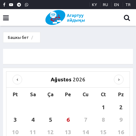
KY
RU
EN
TR
Башкы бет
Ağustos
2026
Pt
Sa
Ça
Pe
Cu
Ct
Pz
1
2
3
4
5
6
7
8
9
10
11
12
13
14
15
16