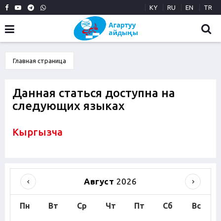
KY
RU
EN
TR
Главная страница
Данная статься доступна на
следующих языках
Кыргызча
Август
2026
Пн
Вт
Ср
Чт
Пт
Сб
Вс