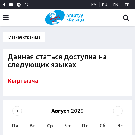
KY
RU
EN
TR
Главная страница
Данная статься доступна на
следующих языках
Кыргызча
Август
2026
Пн
Вт
Ср
Чт
Пт
Сб
Вс