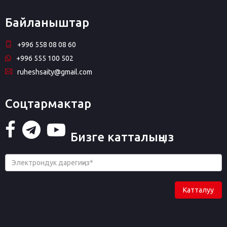
Байланыштар
+996 558 08 08 60
+996 555 100 502
ruheshsaity@gmail.com
Соцтармактар
Бизге катталыңыз
Катталуу