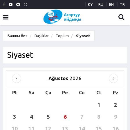
KY
RU
EN
TR
Башкы бет
Başlıklar
Toplum
Siyaset
Siyaset
Ağustos
2026
Pt
Sa
Ça
Pe
Cu
Ct
Pz
1
2
3
4
5
6
7
8
9
10
11
12
13
14
15
16