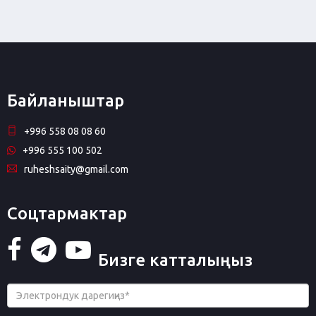
Байланыштар
+996 558 08 08 60
+996 555 100 502
ruheshsaity@gmail.com
Соцтармактар
Бизге катталыңыз