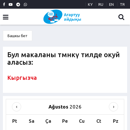
KY
RU
EN
TR
Башкы бет
Бул макаланы төмөнкү тилде окуй
аласыз:
Кыргызча
Ağustos
2026
Pt
Sa
Ça
Pe
Cu
Ct
Pz