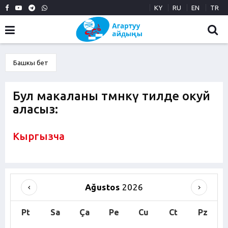
KY
RU
EN
TR
Башкы бет
Бул макаланы төмөнкү тилде окуй
аласыз:
Кыргызча
Ağustos
2026
Pt
Sa
Ça
Pe
Cu
Ct
Pz