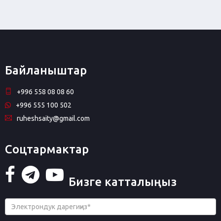
Байланыштар
+996 558 08 08 60
+996 555 100 502
ruheshsaity@gmail.com
Соцтармактар
Бизге катталыңыз