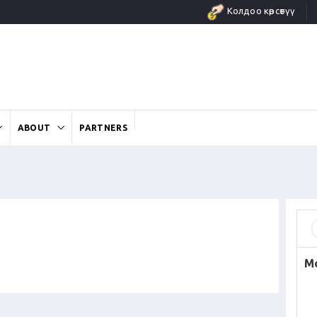
Колдоо көрсөтүү
ABOUT
PARTNERS
M