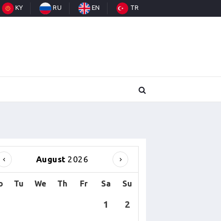
KY
RU
EN
TR
August
2026
o
Tu
We
Th
Fr
Sa
Su
1
2