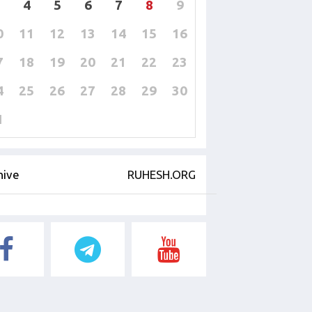
4
5
6
7
8
9
0
11
12
13
14
15
16
7
18
19
20
21
22
23
4
25
26
27
28
29
30
1
hive
RUHESH.ORG