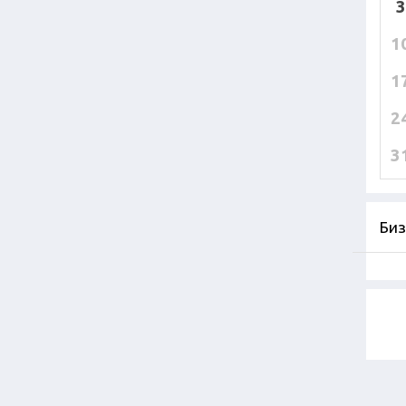
3
1
1
2
3
Биз