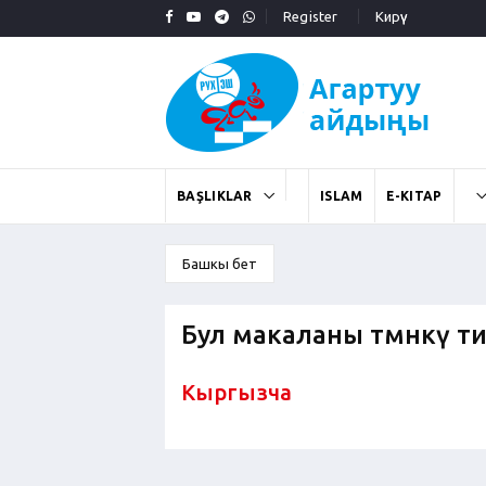
Register
Кирүү
BAŞLIKLAR
ISLAM
E-KITAP
Башкы бет
Бул макаланы төмөнкү т
Кыргызча