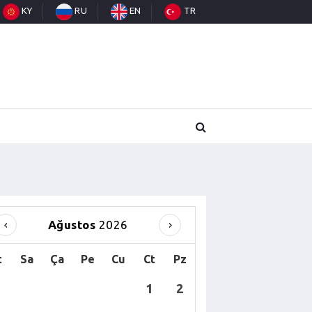
KY
RU
EN
TR
Ağustos
2026
t
Sa
Ça
Pe
Cu
Ct
Pz
1
2