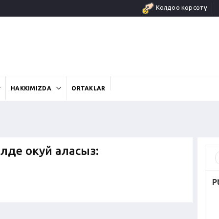
Колдоо көрсөтүү
HAKKIMIZDA
ORTAKLAR
илде окуй аласыз:
P