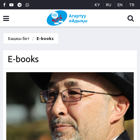
KY
RU
EN
TR
Башкы бет
E-books
E-books