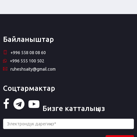
Байланыштар
+996 558 08 08 60
+996 555 100 502
ruheshsaity@gmail.com
Соцтармактар
Бизге катталыңыз