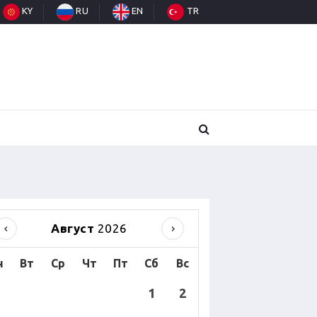
KY
RU
EN
TR
Август
2026
н
Вт
Ср
Чт
Пт
Сб
Вс
1
2