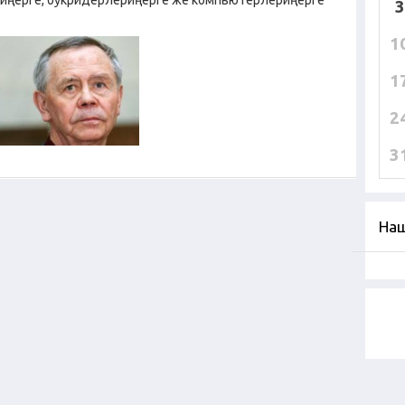
иңерге, букридерлериңерге же компьютерлериңерге
3
1
1
2
3
Наш