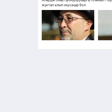
Аларды смартфондоруңарга, планшеттер
жүктөп алып окусаңар бол