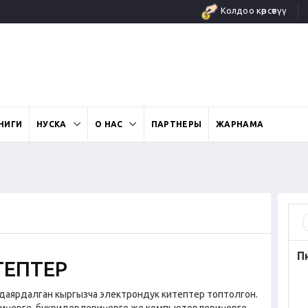
Колдоо көрсөтүү
НИГИ
НУСКА
О НАС
ПАРТНЕРЫ
ЖАРНАМА
П
ТЕПТЕР
е даярдалган кыргызча электрондук китептер топтолгон.