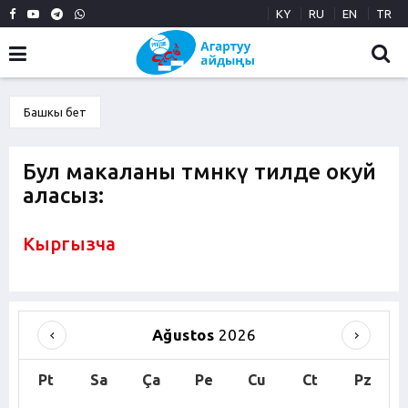
KY
RU
EN
TR
Башкы бет
Бул макаланы төмөнкү тилде окуй
аласыз:
Кыргызча
Ağustos
2026
Pt
Sa
Ça
Pe
Cu
Ct
Pz