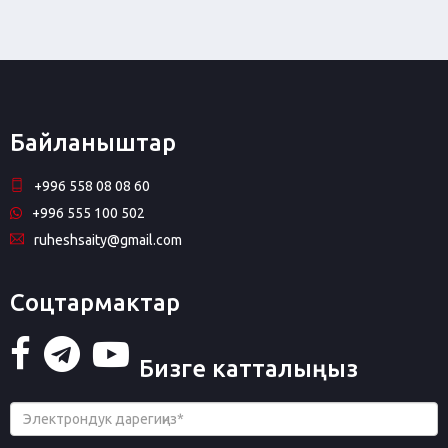
Байланыштар
+996 558 08 08 60
+996 555 100 502
ruheshsaity@gmail.com
Соцтармактар
Бизге катталыңыз