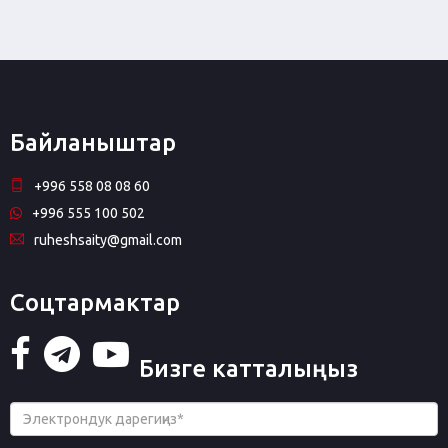
Байланыштар
+996 558 08 08 60
+996 555 100 502
ruheshsaity@gmail.com
Соцтармактар
Бизге катталыңыз