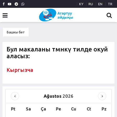
KY
RU
EN
TR
Башкы бет
Бул макаланы төмөнкү тилде окуй
аласыз:
Кыргызча
Ağustos
2026
Pt
Sa
Ça
Pe
Cu
Ct
Pz