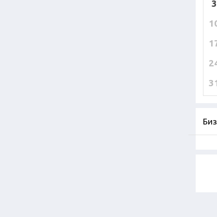
3
1
1
2
3
Биз