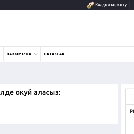
Колдоо көрсөтүү
HAKKIMIZDA
ORTAKLAR
илде окуй аласыз:
P