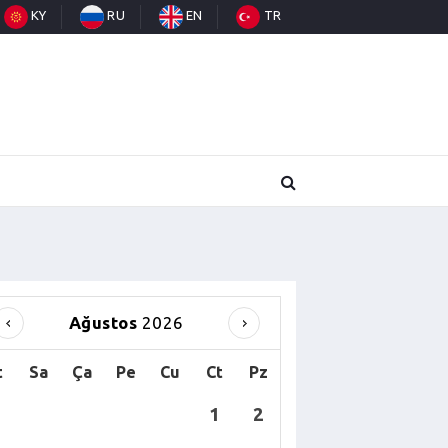
KY
RU
EN
TR
Ağustos
2026
t
Sa
Ça
Pe
Cu
Ct
Pz
1
2