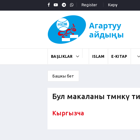
Register
Кирүү
BAŞLIKLAR
ISLAM
E-KITAP
Башкы бет
Бул макаланы төмөнкү т
Кыргызча