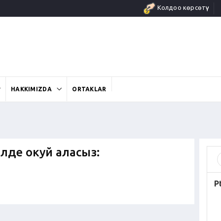
Колдоо көрсөтүү
HAKKIMIZDA
ORTAKLAR
илде окуй аласыз:
P