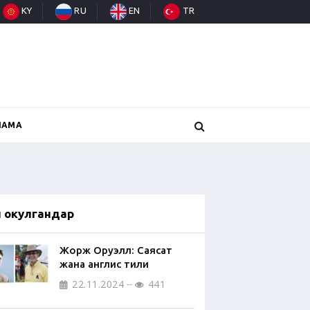
KY
RU
EN
TR
НАМА
п окулгандар
Жорж Оруэлл: Саясат
жана англис тили
22.11.2024
441