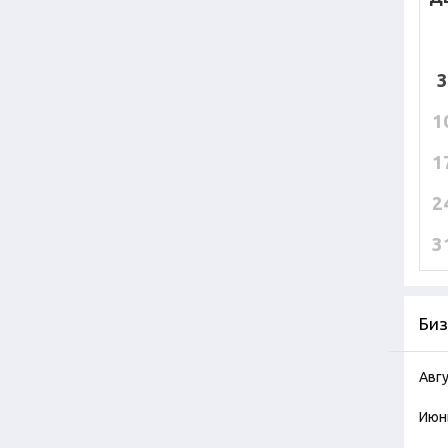
3
1
1
2
3
Биз
Авг
Июн