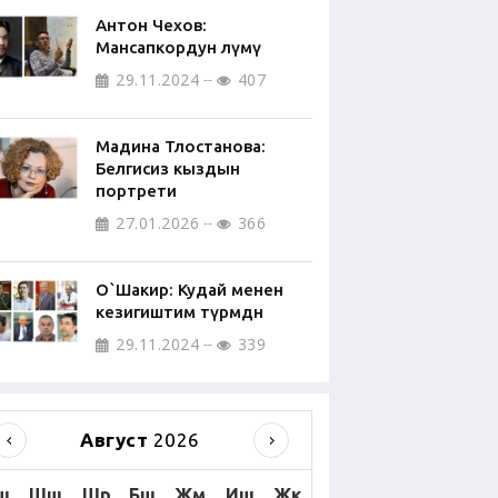
Антон Чехов:
Мансапкордун өлүмү
29.11.2024
407
Мадина Тлостанова:
Белгисиз кыздын
портрети
27.01.2026
366
О`Шакир: Кудай менен
кезигиштим түрмөдөн
29.11.2024
339
Август
2026
ш
Шш
Шр
Бш
Жм
Иш
Жк