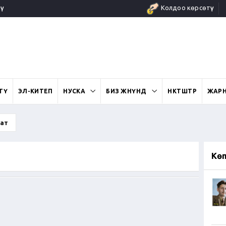
ү
Колдоо көрсөтүү
ӨТҮ
ЭЛ-КИТЕП
НУСКА
БИЗ ЖӨНҮНДӨ
ӨНӨКТӨШТӨР
ЖАР
ат
Кө