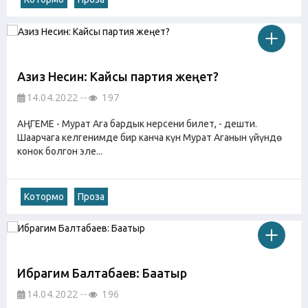
Азиз Несин: Кайсы партия жеңет?
14.04.2022
197
АҢГЕМЕ - Мурат Ага бардык нерсени билет, - дешти.
Шаарчага келгенимде бир канча күн Мурат Аганын үйүндө
конок болгон эле...
Котормо
Проза
Ибрагим Балтабаев: Баатыр
14.04.2022
196