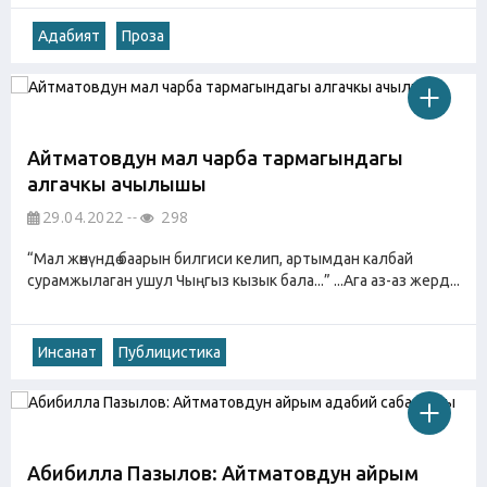
Адабият
Проза
Айтматовдун мал чарба тармагындагы
алгачкы ачылышы
29.04.2022
298
“Мал жөнүндө баарын билгиси келип, артымдан калбай
сурамжылаган ушул Чыңгыз кызык бала...” ...Ага аз-аз жерд...
Инсанат
Публицистика
Абибилла Пазылов: Айтматовдун айрым