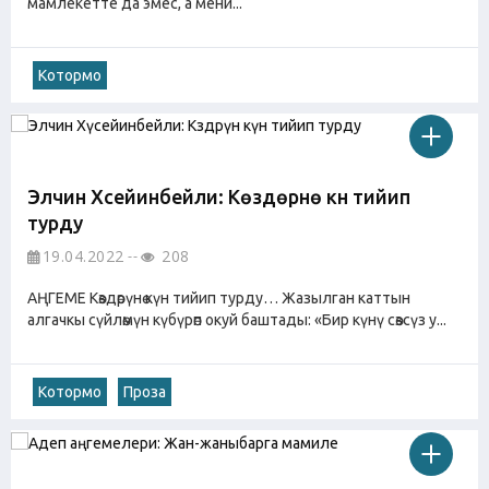
мамлекетте да эмес, а мени...
Котормо
Элчин Хүсейинбейли: Көздөрүнө күн тийип
турду
19.04.2022
208
АҢГЕМЕ Көздөрүнө күн тийип турду… Жазылган каттын
алгачкы сүйлөмүн күбүрөп окуй баштады: «Бир күнү сөзсүз у...
Котормо
Проза