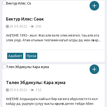
Бектур Иляс: Сөөк
26.04.2022
200
АҢГЕМЕ 1992– жыл. Жаз али келе элек мезгил, таң али ата
элек учур. Атам атынын тизгинин кагып алды да, мен сөөк ар...
Адабият
Проза
Төлен Эбдикулы: Кара жума
25.04.2022
152
АҢГЕМЕ Алдындагы кайсыл бир кагазга ойдолоктото кол
койду да, ушунум сулуу чыкты көрүнөт деген тейде Абен