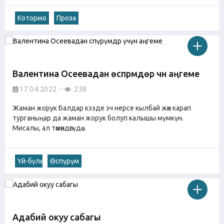
Котормо
Проза
Валентина Осеевадан өспүрүмдөр үчүн аңгеме
17.04.2022
238
Жаман жорук Балдар кээде эч нерсе кылбай жөн карап
турганыңар да жаман жорук болуп калышы мүмкүн.
Мисалы, ал төмөндөгүдө...
Үй-бүлө
Өспүрүм
Адабий окуу сабагы