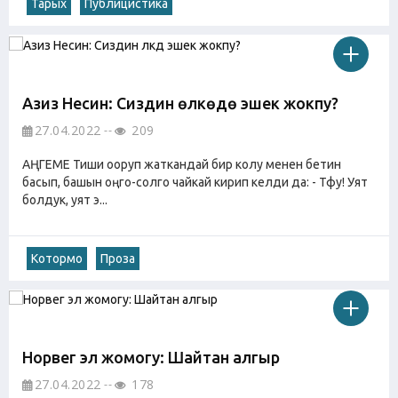
Тарых
Публицистика
Азиз Несин: Сиздин өлкөдө эшек жокпу?
27.04.2022
209
АҢГЕМЕ Тиши ооруп жаткандай бир колу менен бетин
басып, башын оңго-солго чайкай кирип келди да: - Тфу! Уят
болдук, уят э...
Котормо
Проза
Норвег эл жомогу: Шайтан алгыр
27.04.2022
178