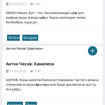
15.04.2022
195
МЕКЕН Мекен, бул – тил. Биз мекенимди сүйөм деп
кыйкырганды жакшы көрөбүз. Бирок мекендин тилин
билбейбиз, оорусун...
Үй-бүлө
Өспүрүм
Антон Чехов: Хамелеон
15.04.2022
240
АҢГЕМЕ Жаңы шинели боюна куп жарашкан тартип сакчысы
Очумелов колуна көтөрүнчөгүн иле базар аралай келе жатты.
Ага куйру...
Котормо
Проза