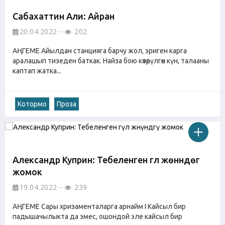
Сабахаттин Али: Айран
20.04.2022
202
АҢГЕМЕ Айылдан станцияга барчу жол, эриген карга
аралашып тизеден баткак. Найза бою көтөрүлгөн күн, талааны
каптап жатка...
Котормо
Проза
Александр Куприн: Тебеленген гүл жөнүндөгү
жомок
19.04.2022
239
АҢГЕМЕ Сары хризаменталарга арнайм I Кайсыл бир
падышачылыкта да эмес, ошондой эле кайсыл бир