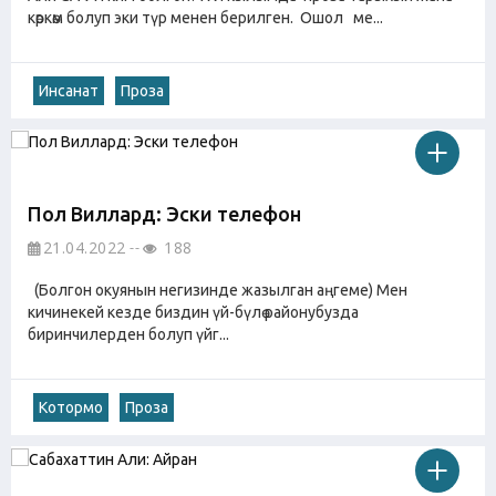
көркөм болуп эки түр менен берилген. Ошол ме...
Инсанат
Проза
Пол Виллард: Эски телефон
21.04.2022
188
(Болгон окуянын негизинде жазылган аңгеме) Мен
кичинекей кезде биздин үй-бүлө районубузда
биринчилерден болуп үйг...
Котормо
Проза