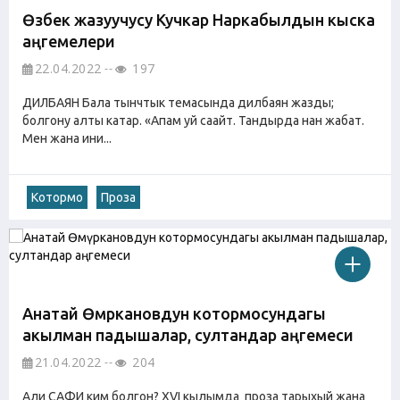
Өзбек жазуучусу Кучкар Наркабылдын кыска
аңгемелери
22.04.2022
197
ДИЛБАЯН Бала тынчтык темасында дилбаян жазды;
болгону алты катар. «Апам уй саайт. Тандырда нан жабат.
Мен жана ини...
Котормо
Проза
Анатай Өмүркановдун котормосундагы
акылман падышалар, султандар аңгемеси
21.04.2022
204
Али САФИ ким болгон? XVI кылымда проза тарыхый жана