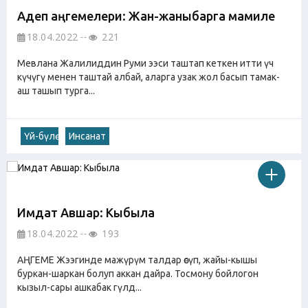
Адеп аңгемелери: Жан-жаныбарга мамиле
18.04.2022
221
Мевлана Жалилиддин Руми ээси таштап кеткен итти үч
күчүгү менен таштай албай, аларга узак жол басып тамак-
аш ташып турга...
Үй-бүлө
Инсанат
Имдат Авшар: Кыбыла
18.04.2022
193
АҢГЕМЕ Жээгинде мажүрүм талдар өсүп, жайы-кышы
буркан-шаркан болуп аккан дайра. Тосмону бойлогон
кызыл-сары ашкабак гүлд...