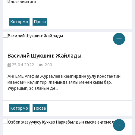
Ильясович ага ...
Котормо
Проза
Василий Шукшин: Жайлады
25.04.2022
200
АҢГЕМЕ Агафия Журавлева кемпирдин уулу Константин
Иванович келиптир. Жанында аялы менен кызы бар.
Учурашып, эс алайын де...
Котормо
Проза