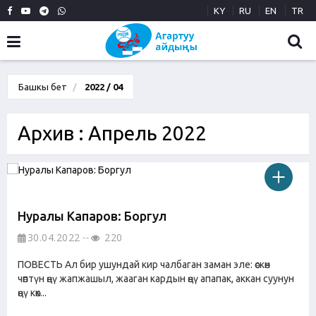
KY
RU
EN
TR
Башкы бет
2022 / 04
Архив : Апрель 2022
Нуралы Капаров: Боргул
30.04.2022
220
ПОВЕСТЬ Ал бир ушундай кир чалбаган заман эле: өскөн
чөптүн өңү жапжашыл, жааган кардын өңү апапак, аккан суунун
өңү көк...