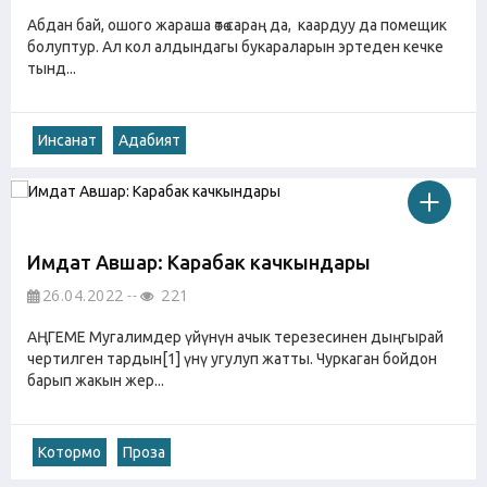
Абдан бай, ошого жараша өтө сараң да, каардуу да помещик
болуптур. Ал кол алдындагы букараларын эртеден кечке
тынд...
Инсанат
Адабият
Имдат Авшар: Карабак качкындары
26.04.2022
221
АҢГЕМЕ Мугалимдер үйүнүн ачык терезесинен дыңгырай
чертилген тардын[1] үнү угулуп жатты. Чуркаган бойдон
барып жакын жер...
Котормо
Проза