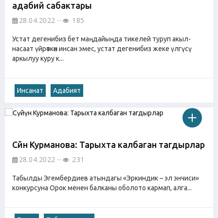
адабий сабактары
28.04.2022
185
Устат дегенибиз бет маңдайыңда тикелей туруп акыл-
насаат үйрөткөн инсан эмес, устат дегенибиз жеке үлгүсү
аркылуу куру к...
Инсанат
Адабият
Сүйүн Курманова: Тарыхта калбаган тагдырлар
28.04.2022
231
Табылды Эгембердиев атындагы «Эркиндик – эл энчиси»
конкурсуна Орок менен балканы оболото кармап, алга...