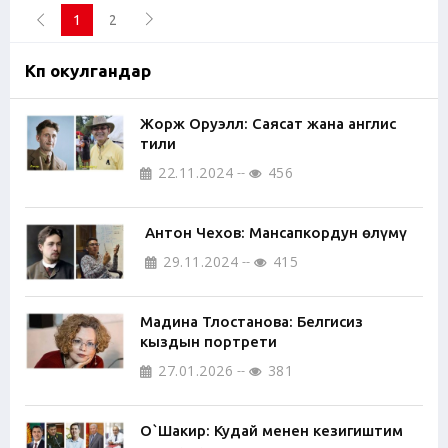
1
2
Көп окулгандар
Жорж Оруэлл: Саясат жана англис
тили
22.11.2024
456
Антон Чехов: Мансапкордун өлүмү
29.11.2024
415
Мадина Тлостанова: Белгисиз
кыздын портрети
27.01.2026
381
О`Шакир: Кудай менен кезигиштим