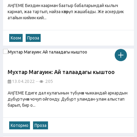
АҢГЕМЕ Биздин каарман баатыр бабаларындай кылыч
кармап, жаа тартып, найза көтөрүп жашабады. Же аскердик
атайын кийим кий...
Коом
Проза
Мухтар Магауин: Ай талаадагы кыштоо
13.04.2022
205
АҢГЕМЕ Едиге дал кулагынын түбүнөн чыккандай аркардын
дүбүртүнөн чочуп ойгонду. Дүбүрт уламдан-улам алыстап
барып, бир о...
Котормо
Проза