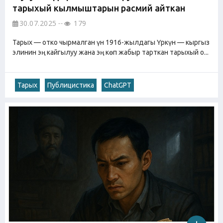
тарыхый кылмыштарын расмий айткан
30.07.2025
179
Тарых — отко чырмалган үн 1916-жылдагы Үркүн — кыргыз
элинин эң кайгылуу жана эң көп жабыр тарткан тарыхый о...
Тарых
Публицистика
ChatGPT