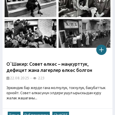
О`Шакир: Совет өлкөсү – маңкурттук,
дефицит жана лагерлер өлкөсү болгон
22.08.2025
223
Эркиндик бар жерде гана молчулук, токчулук, бакубаттык
орнойт. Совет өлкөсүнүн элдери ушул ырыскыдан куру
жалак жашаганы...
Тарых
Публицистика
ChatGPT