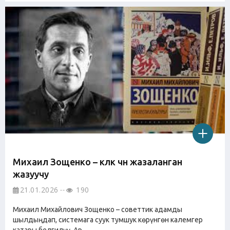
Михаил Зощенко – күлкү үчүн жазаланган
жазуучу
21.01.2026
190
Михаил Михайлович Зощенко – советтик адамды
шылдыңдап, системага суук тумшук көрүнгөн калемгер