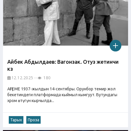
Айбек Абдылдаев: Вагонзак. Отуз жетинчи
күз
12.12.2025
180
АҢГЕМЕ 1937-жылдын 14-сентябры. Орунбор темир жол
бекетиндеги платформада кыймыл кымгуут. Бутундагы
хром өтүгүн кырчылда...
Тарых
Проза