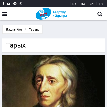
KY
RU
EN
TR
Башкы бет
Тарых
Тарых