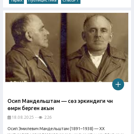
Осип Мандельштам — сөз эркиндиги үчүн
өмүрүн берген акын
18.08.2025
226
Осип Эмилевич Мандельштам (1891–1938) — XX