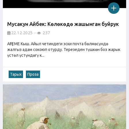
Мусакун Айбек: Көлөкөдө жашынган буйрук
22.12.2025
237
АҢГЕМЕ Кыш. Айыл четиндеги эски почта бөлмөсүндө
жалгыз адам сокоюп отурду. Терезеден түшкөн боз жарык
үстөл үстүндөгү к...
Тарых
Проза