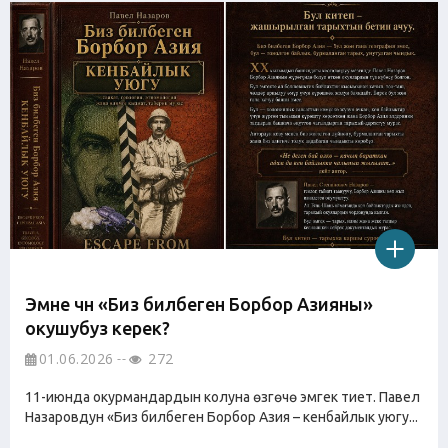
Эмне үчүн «Биз билбеген Борбор Азияны»
окушубуз керек?
01.06.2026
272
11-июнда окурмандардын колуна өзгөчө эмгек тиет. Павел
Назаровдун «Биз билбеген Борбор Азия – кенбайлык уюгу...