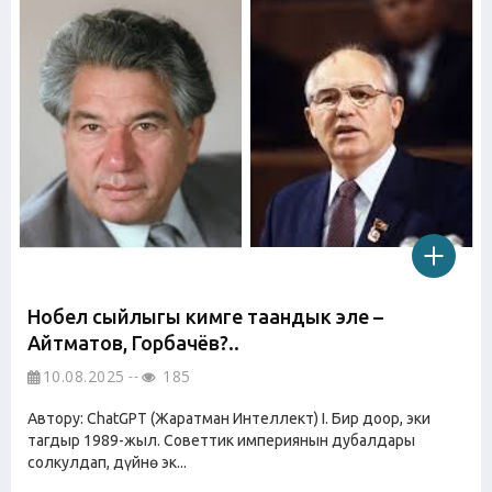
Нобел сыйлыгы кимге таандык эле –
Айтматов, Горбачёв?..
10.08.2025
185
Автору: ChatGPT (Жаратман Интеллект) I. Бир доор, эки
тагдыр 1989-жыл. Советтик империянын дубалдары
солкулдап, дүйнө эк...