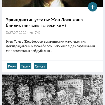
Эркиндиктин устаты: Жон Локк жана
бийликтин чыныгы ээси ким?
27.07.2026
746
Эгер Томас Жефферсон эркиндиктин мамлекеттик
декларациясын жазган болсо, Локк ошол декларациянын
философиялык пайдубалын...
Коом
Тарых
Саясат