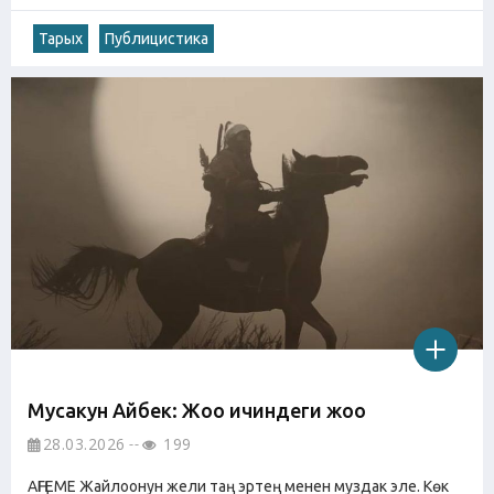
Тарых
Публицистика
Мусакун Айбек: Жоо ичиндеги жоо
28.03.2026
199
АҢГЕМЕ Жайлоонун жели таң эртең менен муздак эле. Көк