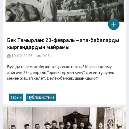
Бек Тамырлан: 23-февраль – ата-бабаларды
кыргандардын майрамы
19.02.2026
205
Бул дата символбу же жаңылыштыкпы? Кыргыз коому
алигиче 23-февраль “эркектердин күнү” деген түшүнүк
менен жашап келет. Белек-бечкек, шаан-шөкөт
Тарых
Публицистика