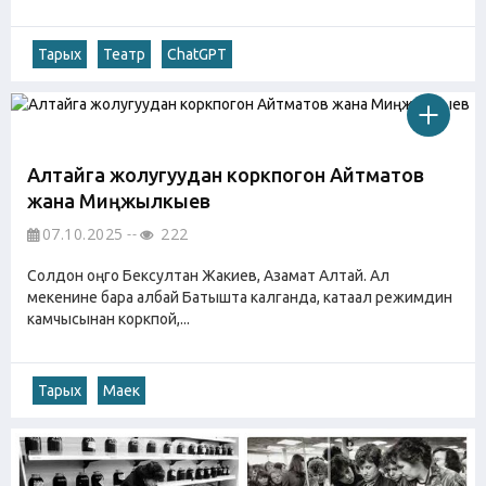
Тарых
Театр
ChatGPT
Алтайга жолугуудан коркпогон Айтматов
жана Миңжылкыев
07.10.2025
222
Солдон оңго Бексултан Жакиев, Азамат Алтай. Ал
мекенине бара албай Батышта калганда, катаал режимдин
камчысынан коркпой,...
Тарых
Маек