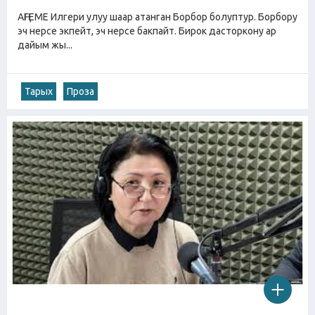
АҢГЕМЕ Илгери улуу шаар атанган Борбор болуптур. Борбору
эч нерсе экпейт, эч нерсе бакпайт. Бирок дасторкону ар
дайым жы...
Тарых
Проза