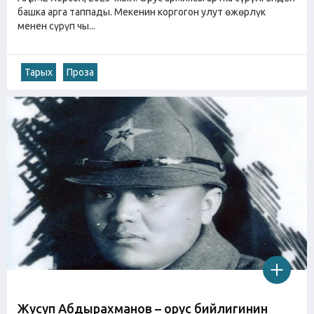
башка арга таппады. Мекенин коргогон улут өжөрлүк
менен сүрүп чы...
Тарых
Проза
Жусуп Абдырахманов – орус бийлигинин