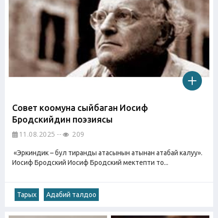
Совет коомуна сыйбаган Иосиф
Бродскийдин поэзиясы
11.08.2025
209
«Эркиндик – бул тиранды атасынын атынан атабай калуу».
Иосиф Бродский Иосиф Бродский мектепти то...
Тарых
Адабий талдоо