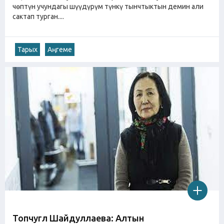
чөптүн учундагы шүүдүрүм түнкү тынчтыктын демин али
сактап турган....
Тарых
Аңгеме
Топчугүл Шайдуллаева: Алтын