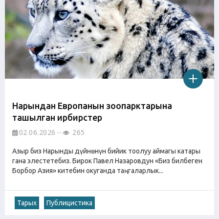
Нарындан Европанын зоопарктарына
ташылган ирбирстер
02.06.2026
265
Азыр биз Нарынды дүйнөнүн бийик тоолуу аймагы катары
гана элестетебиз. Бирок Павел Назаровдун «Биз билбеген
Борбор Азия» китебин окуганда таңгаларлык...
Тарых
Публицистика