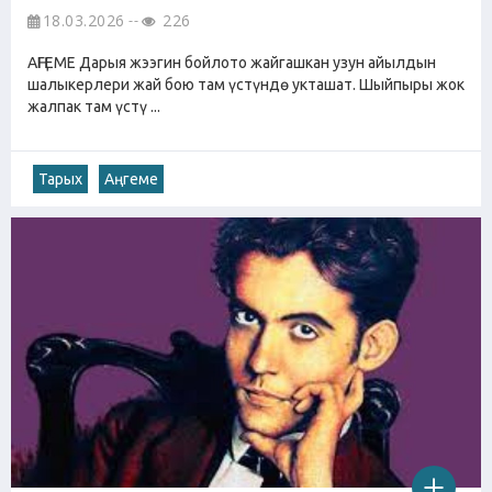
18.03.2026
226
АҢГЕМЕ Дарыя жээгин бойлото жайгашкан узун айылдын
шалыкерлери жай бою там үстүндө укташат. Шыйпыры жок
жалпак там үстү ...
Тарых
Аңгеме