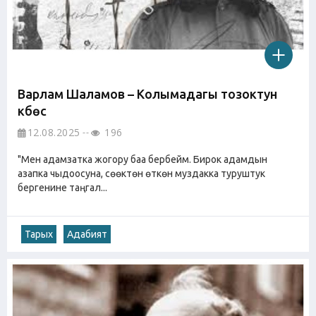
Варлам Шаламов – Колымадагы тозоктун
күбөсү
12.08.2025
196
"Мен адамзатка жогору баа бербейм. Бирок адамдын
азапка чыдоосуна, сөөктөн өткөн муздакка туруштук
бергенине таңгал...
Тарых
Адабият