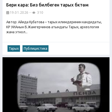
Бери кара: Биз билбеген тарых бүктөмү
19.01.2026
310
Автор: Айида Кубатова – тарых илимдеринин кандидаты,
КР УИАнын Б.Жамгерчинов атындагы Тарых, археология
жана этнол...
Тарых
Публицистика