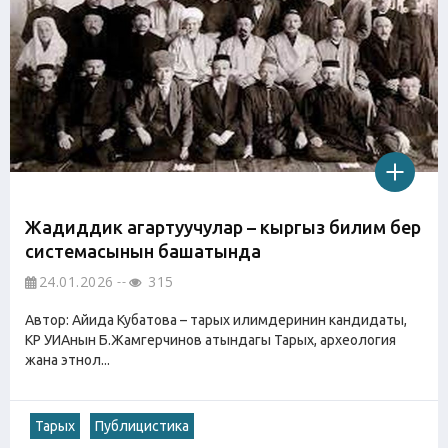
Жадиддик агартуучулар – кыргыз билим берүү
системасынын башатында
24.01.2026
315
Автор: Айида Кубатова – тарых илимдеринин кандидаты,
КР УИАнын Б.Жамгерчинов атындагы Тарых, археология
жана этнол...
Тарых
Публицистика