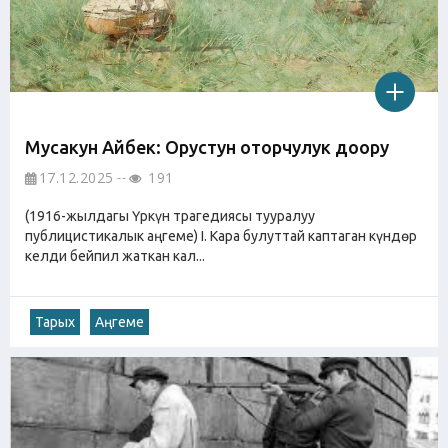
Мусакун Айбек: Орустун оторчулук доору
17.12.2025
191
(1916-жылдагы Үркүн трагедиясы тууралуу
публицистикалык аңгеме) I. Кара булуттай каптаган күндөр
келди бейпил жаткан кал...
Тарых
Аңгеме