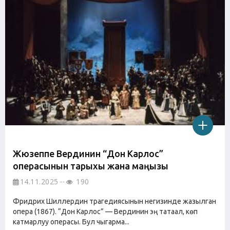
Жюзеппе Вердинин “Дон Карлос”
операсынын тарыхы жана маңызы
14.11.2025
190
Фридрих Шиллердин трагедиясынын негизинде жазылган
опера (1867). “Дон Карлос” — Вердинин эң татаал, көп
катмарлуу операсы. Бул чыгарма...