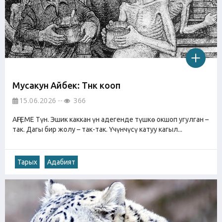
Мусакун Айбек: Түнкү кооп
15.06.2026
366
АҢГЕМЕ Түн. Эшик каккан үн адегенде түшкө окшоп угулган –
так. Дагы бир жолу – так-так. Үчүнчүсү катуу кагыл...
Тарых
Адабият