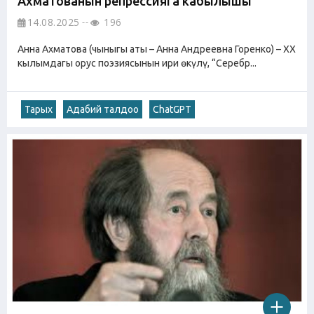
Ахматованын репрессияга кабылышы
14.08.2025
196
Анна Ахматова (чыныгы аты – Анна Андреевна Горенко) – ХХ
кылымдагы орус поэзиясынын ири өкүлү, “Серебр...
Тарых
Адабий талдоо
ChatGPT