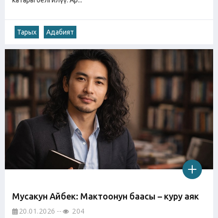
катары белгилүү. Ар...
Тарых
Адабият
Мусакун Айбек: Мактоонун баасы – куру аяк
20.01.2026
204