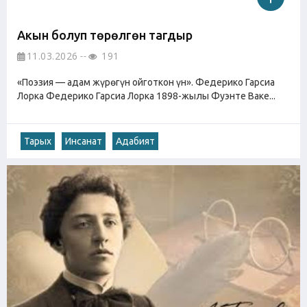
Акын болуп төрөлгөн тагдыр
11.03.2026
191
«Поэзия — адам жүрөгүн ойготкон үн». Федерико Гарсиа
Лорка Федерико Гарсиа Лорка 1898-жылы Фуэнте Ваке...
Тарых
Инсанат
Адабият