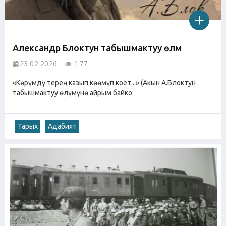
Александр Блоктун табышмактуу өлүмү
23.02.2026
177
«Көрүмдү терең казып көөмүп коёт...» (Акын А.Блоктун
табышмактуу өлүмүнө айрым байко
Тарых
Адабият