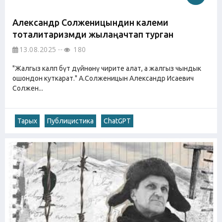
Александр Солженицындин калеми
тоталитаризмди жылаңачтап турган
13.08.2025
180
"Жалгыз калп бүт дүйнөнү чирите алат, а жалгыз чындык
ошондон куткарат." А.Солженицын Александр Исаевич
Солжен...
Тарых
Публицистика
ChatGPT