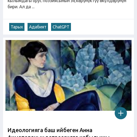
кылымдагы орус поэзиясынын эң көрүнүктүү өкүлдөрүнүн
бири. Ал да ...
Тарых
Адабият
ChatGPT
Идеологияга баш ийбеген Анна