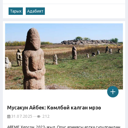
Тарых
Адабият
Мусакун Айбек: Көмүлбөй калган мүрзө
31.07.2025
212
АҢГЕМЕ Херсон, 2023-жыл. Орус армиясы артка сүрүлгөндөн