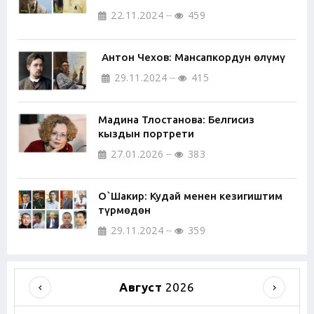
22.11.2024
459
Антон Чехов: Мансапкордун өлүмү
29.11.2024
415
Мадина Тлостанова: Белгисиз
кыздын портрети
27.01.2026
383
О`Шакир: Кудай менен кезигиштим
түрмөдөн
29.11.2024
359
Август
2026