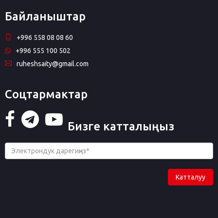
Байланыштар
+996 558 08 08 60
+996 555 100 502
ruheshsaity@gmail.com
Соцтармактар
Бизге катталыңыз
Катталуу