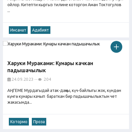
ойлор. Китепти кыргыз тилине которгон Аман Токтогулов
...
Инсанат
Адабият
Харуки Мураками: Кунары качкан
падышачылык
24.09.2023
204
АҢГЕМЕ Мурдагыдай атак-даңкы, күч-байлыгы жок, күндөн
күнгө кунары качып бараткан бир падышачылыктын чет
жакасында...
Котормо
Проза