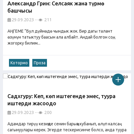
Александр Грин: Селсаяк жана түрмө
башчысы
29.09.2023
211
АҢГЕМЕ “Бул дүйнөдө чындык жок. Бир дагы талант
өзүнүн татыктуу баасын ала албайт. Андай болгон соң,
жогорку билим...
Котормо
Проза
Садхгуру: Кеп, көп иштегенде эмес, туура
иштерди жасоодо
29.09.2023
200
Адамдар тирүү кезиңде сенин барыңа кубанып, өлүп калсаң
сагынуулары керек. Эгерде тескерисинче болсо, анда туура