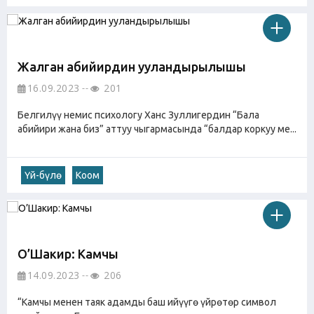
Жалган абийирдин ууландырылышы
16.09.2023
201
Белгилүү немис психологу Ханс Зуллигердин “Бала
абийири жана биз” аттуу чыгармасында “балдар коркуу ме...
Үй-бүлө
Коом
О’Шакир: Камчы
14.09.2023
206
“Камчы менен таяк адамды баш ийүүгө үйрөтөр символ