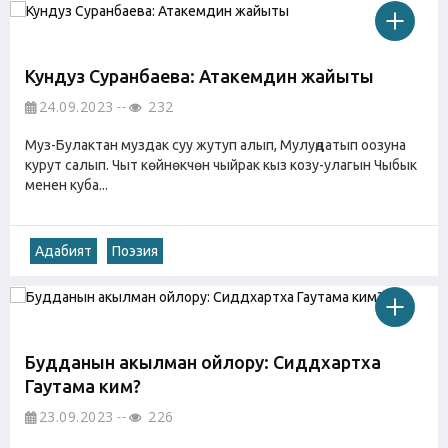
Кундуз Суранбаева: Атакемдин жайыты
24.09.2023
232
Муз-Булактан муздак суу жутуп алып, Мулуңдатып оозуна
курут салып. Чыт көйнөкчөн чыйрак кыз козу-улагын Чыбык
менен куба...
Адабият
Поэзия
Будданын акылман ойлору: Сиддхартха
Гаутама ким?
23.09.2023
226