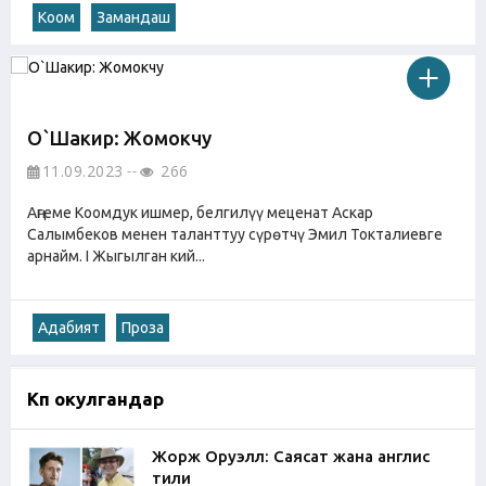
Коом
Замандаш
О`Шакир: Жомокчу
11.09.2023
266
Аңгеме Коомдук ишмер, белгилүү меценат Аскар
Салымбеков менен таланттуу сүрөтчү Эмил Токталиевге
арнайм. I Жыгылган кий...
Адабият
Проза
Көп окулгандар
Жорж Оруэлл: Саясат жана англис
тили