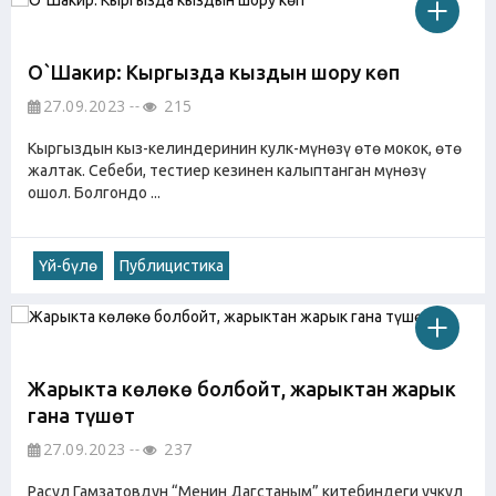
О`Шакир: Кыргызда кыздын шору көп
27.09.2023
215
Кыргыздын кыз-келиндеринин кулк-мүнөзү өтө мокок, өтө
жалтак. Себеби, тестиер кезинен калыптанган мүнөзү
ошол. Болгондо ...
Үй-бүлө
Публицистика
Жарыкта көлөкө болбойт, жарыктан жарык
гана түшөт
27.09.2023
237
Расул Гамзатовдун “Менин Дагстаным” китебиндеги учкул