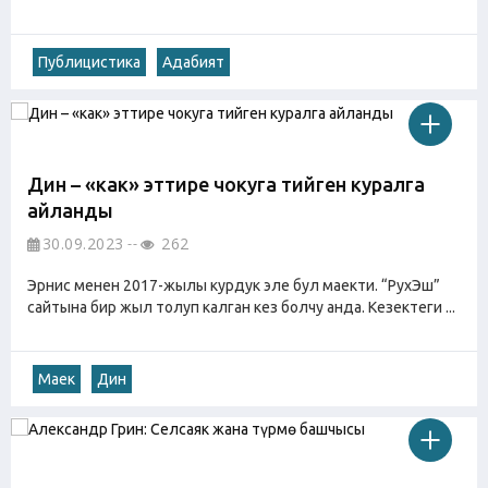
Публицистика
Адабият
Дин – «каңк» эттире чокуга тийген куралга
айланды
30.09.2023
262
Эрнис менен 2017-жылы курдук эле бул маекти. “РухЭш”
сайтына бир жыл толуп калган кез болчу анда. Кезектеги ...
Маек
Дин