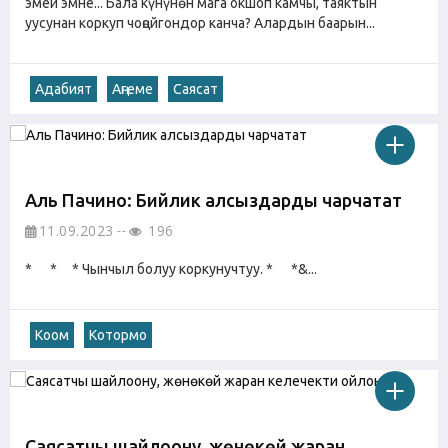
эмей эмне... Бала күнүнөн мага окшоп камчы, таяктын
уусунан коркуп чоңойгондор канча? Алардын баарын...
Адабият
Аңгеме
Саясат
Аль Пачино: Бийлик алсыздарды чарчатат
11.09.2023
196
* * * Чынчыл болуу коркунучтуу. * *&...
Коом
Котормо
Саясатчы шайлоону, жөнөкөй жаран