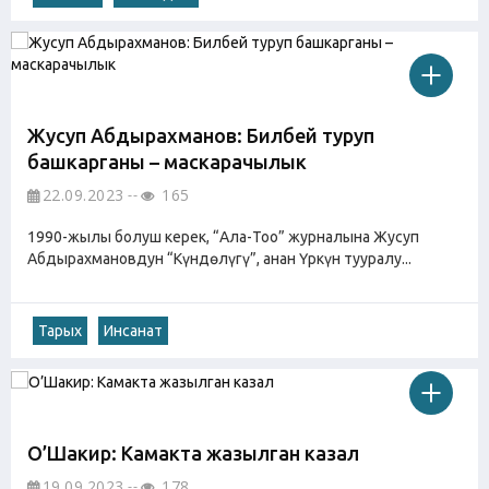
Жусуп Абдырахманов: Билбей туруп
башкарганың – маскарачылык
22.09.2023
165
1990-жылы болуш керек, “Ала-Тоо” журналына Жусуп
Абдырахмановдун “Күндөлүгү”, анан Үркүн тууралу...
Тарых
Инсанат
О’Шакир: Камакта жазылган казал
19.09.2023
178