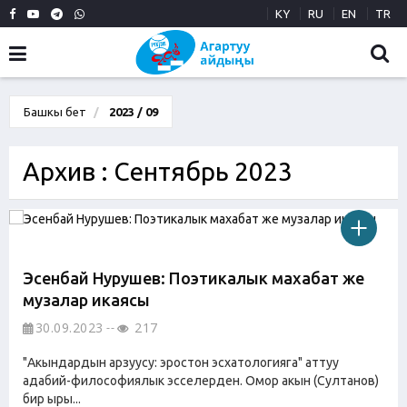
KY
RU
EN
TR
Башкы бет
2023 / 09
Архив : Сентябрь 2023
Эсенбай Нурушев: Поэтикалык махабат же
музалар икаясы
30.09.2023
217
"Акындардын арзуусу: эростон эсхатологияга" аттуу
адабий-философиялык эсселерден. Омор акын (Султанов)
бир ыры...