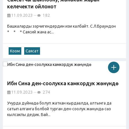
келечекти ойлонот
11.09.2023
182
Башкаларды ээрчигендердин изи калбайт. С.Л.Браундон
* * * Саясий жана ас...
Коом
Саясат
Ибн Сина ден-соолукка камкордук жөнүндө
11.09.2023
274
Учурда дүйнөдө болуп жаткан кырдаалда, алтынга да
сатып алганга болбой турган ден-соолук жөнүндө сөз
кылсакпы дедик. Бай...