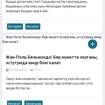
Будда деген ким эле? Сиддхартха Гаутама мурдагы
Индиянын, а бүгүнкү күнү Непалдын Лумбини деген
жеринде биздин эрага чей...
Котормо
Инсанат
Жан-Поль Бельмондо: Бир мүнөттө окуганың,
эстутумда өмүр бою калат
23.09.2023
217
Тирүү жан кезикпес, чаалыгып чарчатчу узун жолдо ит
ээрчиткен киши көрүнөт. Бутун тарталбай эси оойт, ити
андан бетер ча...
Инсанат
Замандаш