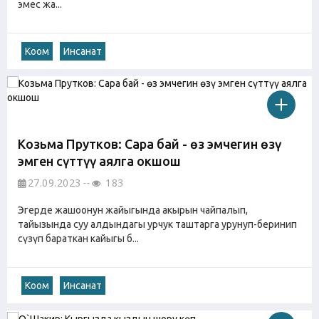
эмес жа...
Коом
Инсанат
Козьма Прутков: Сараң бай - өз эмчегин өзү
эмген сүттүү аялга окшош
27.09.2023
183
Эгерде жашоонун жайыгында акырын чайпалып,
тайызында суу алдындагы урчук таштарга урунуп-беринип
сүзүп бараткан кайыгы б...
Коом
Инсанат