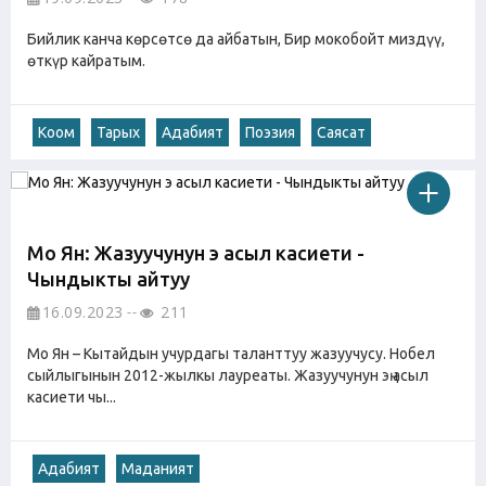
Бийлик канча көрсөтсө да айбатын, Бир мокобойт миздүү,
өткүр кайратым.
Коом
Тарых
Адабият
Поэзия
Саясат
Мо Ян: Жазуучунун эң асыл касиети -
Чындыкты айтуу
16.09.2023
211
Мо Ян – Кытайдын учурдагы таланттуу жазуучусу. Нобел
сыйлыгынын 2012-жылкы лауреаты. Жазуучунун эң асыл
касиети чы...
Адабият
Маданият