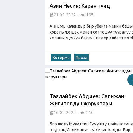
Азин Несин: Каран түндө
21.09.2022
195
АҢГЕМЕ Качандыр бир убакта менин баш
король же шах менен соттошуу тууралуу 
келиши мүмкүн беле? Сиздер албетте,&nbs
Котормо
Проза
Таалайбек Абдиев: Салижан
Жигитовдун жоруктары
16.09.2022
216
Бир жолу Мухиттин Гүмүштүн кабинетин
отурсак, Салижан абам келип калды. Бир