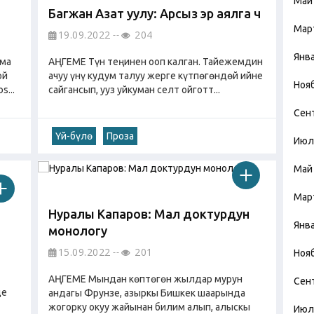
Май
Багжан Азат уулу: Арсыз эр аялга өч
Мар
19.09.2022
204
Янв
ыма
АҢГЕМЕ Түн теңинен ооп калган. Тайежемдин
ой
ачуу үнү кудум талуу жерге күтпөгөндөй ийне
Ноя
...
сайгансып, ууз уйкуман селт ойготт...
Сен
Үй-бүлө
Проза
Июл
Май
Мар
Нуралы Капаров: Мал доктурдун
Янв
монологу
15.09.2022
201
Ноя
АҢГЕМЕ Мындан көптөгөн жылдар мурун
Сен
де
андагы Фрунзе, азыркы Бишкек шаарында
жогорку окуу жайынан билим алып, алыскы
Июл