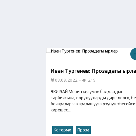
Иван Тургенев: Прозадагы ырл
08.09.2022
219
ЭКИ БАЙ Менин көзүмчө балдардын
тарбиясына, оорулууларды дарылоого, бе
бечараларга каралашууга өзүнүн эбегейси
кирешес...
Котормо
Проза