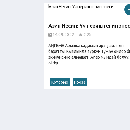
Азин Несин: Үч периштенин эне
14.09.2022
225
АҢГЕМЕ Абышка кадамын араң шилтеп
баратты. Кыялында түркүн түмөн ойлор б
экинчисине алмашат. Алар мындай болчу:
&ldqu...
Котормо
Проза