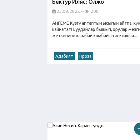
Бектур Иляс: Олжо
23.09.2022
200
АҢГЕМЕ Күзгү аптаптын ысыгын айтпа, күн
кайнатат! Буудайлар бышып, орулар мезг
жеткенине карабай комбайын жетишси...
Адабият
Проза