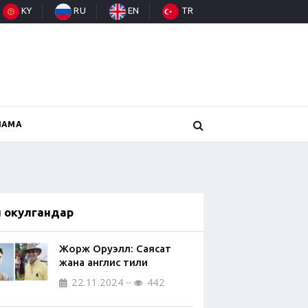
KY
RU
EN
TR
НАМА
п окулгандар
Жорж Оруэлл: Саясат
жана англис тили
22.11.2024
442