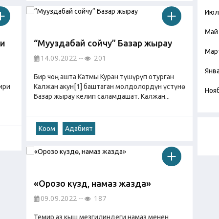
Июл
Май
си
“Мууздабай сойчу” Базар жырау
Мар
14.09.2022
201
Янв
Бир чоң ашта Катмы Куран түшүрүп отурган
ири
Калжан акун[1] баштаган молдолордүн үстүнө
Ноя
Базар жырау келип саламдашат. Калжан...
Коом
Адабият
«Орозо күздө, намаз жазда»
09.09.2022
187
Темир аз кыш мезгилиндеги намаз менен