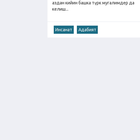
аздан кийин башка түрк мугалимдер да
келиш...
Инсанат
Адабият