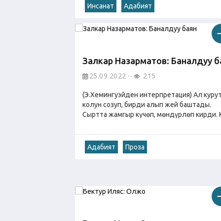
Инсанат
Адабият
Залкар Назарматов: Баналдуу б
25.09.2022
215
(Э.Хемингуэйден интерпретация) Ал куру
колун созуп, бирди алып жей баштады.
Сыртта жамгыр күчөп, мөндүрлөп кирди. Кү
Адабият
Проза