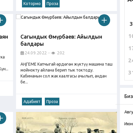
Котормо
Проза
3
1
аян
Сагындык Өмүрбаев: Айылдын
балдары
1
24.09.2022
202
тка
2
АҢГЕМЕ Капчыгай өрдөгөн жүктүү машина таш
н...
мойнокту айлана берип тык токтоду.
3
Кабинанын сол жак каалгасы ачылып, андан
бе...
Биз
Адабият
Проза
Авг
Июн