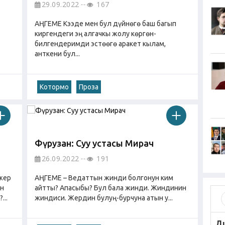
29.09.2022
167
АҢГЕМЕ Кээде мен бул дүйнөгө баш багып
киргендеги эң алгачкы жолу көргөн-
билгендеримди эстөөгө аракет кылам,
анткени бул...
Котормо
Проза
Фүрузан: Суу устасы Мирач
26.09.2022
191
жер
АҢГЕМЕ – Ведаттын жинди болгонун ким
ын
айтты? Апасыбы? Бул бала жинди. Жиндинин
...
жиндиси. Жердин булуң-бурчуна атын у...
Д