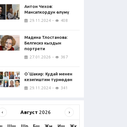
Антон Чехов:
Мансапкордун өлүмү
29.11.2024
408
Мадина Тлостанова:
Белгисиз кыздын
портрети
27.01.2026
367
О`Шакир: Кудай менен
кезигиштим түрмөдөн
29.11.2024
341
Август
2026
ш
Шш
Шр
Бш
Жм
Иш
Жк