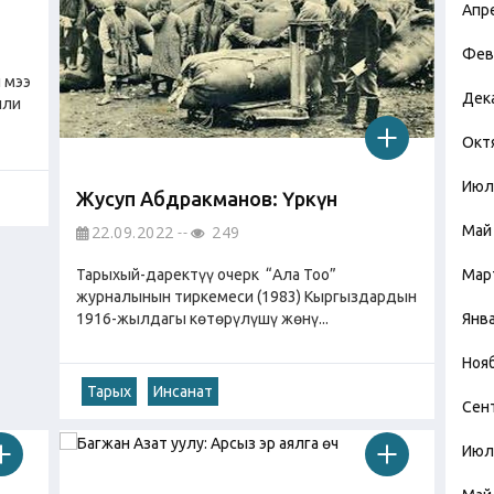
Апр
Фев
 мээ
Дек
или
Окт
Июл
Жусуп Абдракманов: Үркүн
22.09.2022
249
Май
Тарыхый-даректүү очерк “Ала Тоо”
Мар
журналынын тиркемеси (1983) Кыргыздардын
1916-жылдагы көтөрүлүшү жөнү...
Янв
Ноя
Тарых
Инсанат
Сен
Июл