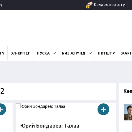
ү
Колдоо көрсөтүү
ӨТҮ
ЭЛ-КИТЕП
НУСКА
БИЗ ЖӨНҮНДӨ
ӨНӨКТӨШТӨР
ЖАР
22
Кө
Юрий Бондарев: Талаа