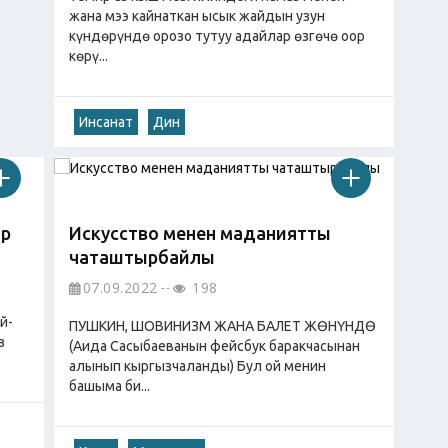
жана мээ кайнаткан ысык жайдын узун
күндөрүндө орозо тутуу адайлар өзгөчө оор
көрү...
Инсанат
Дин
ар
Искусство менен маданиятты
чаташтырбайлы
07.09.2022
198
й-
ПУШКИН, ШОВИНИЗМ ЖАНА БАЛЕТ ЖӨНҮНДӨ
з
(Аида Сасыбаеванын фейсбук баракчасынан
алынып кыргызчаланды) Бул ой менин
башыма би...