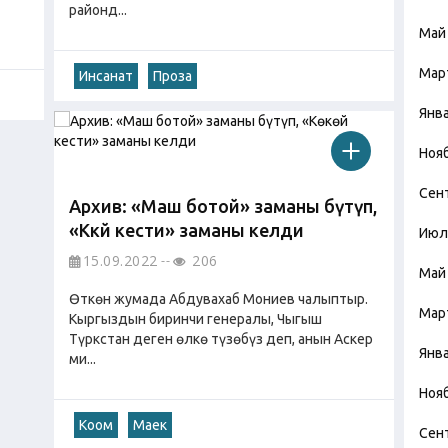
районд...
Май
Мар
Инсанат
Проза
Янв
Ноя
Сен
Архив: «Маш ботой» заманы бүтүп,
«Көкөй кести» заманы келди
Июл
15.09.2022
206
Май
Өткөн жумада Абдувахаб Мониев чалыптыр.
Мар
Кыргыздын биринчи генералы, Чыгыш
Түркстан деген өлкө түзөбүз деп, анын Аскер
Янв
ми...
Ноя
Коом
Маек
Сен