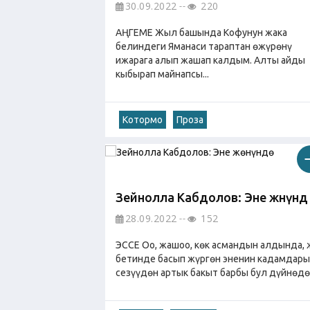
30.09.2022
220
АҢГЕМЕ Жыл башында Кофунун жака
белиндеги Яманаси тараптан өжүрөнү
ижарага алып жашап калдым. Алты айды
кыбырап майнапсы...
Котормо
Проза
Зейнолла Кабдолов: Эне жөнүндө
28.09.2022
152
ЭССЕ Оо, жашоо, көк асмандын алдында, 
бетинде басып жүргөн эненин кадамдар
сезүүдөн артык бакыт барбы бул дүйнөдө?