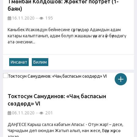
Түмөнбай Колдошов: Жүрөктөгү портрет (1-
баян)
16.11.2020
195
Каныбек Исаковдун бейнесине сүртүмдөр Адамдын адам
катары калыптанып, адам болуп жашашы үчүн ага үй-бүлөдөгү
ата-энесини...
Инсанат
Билим
Токтосун Самудинов: «Чаң баспасын
сѳздѳрдү» VI
06.11.2020
201
ДАҢГЕСЕ Карыш салса кабагын Апасы: - Отун жар! – десе,
Чарчадым деп оюндан Жатып алып, нан жесе, Бүгүн жүрсѳ
аткар...