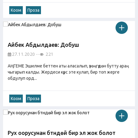
Коом
Проза
Айбек Абдылдаев: Добуш
27.11.2020
221
АҢГЕМЕ Эшилме беттен аты аласалып, үзөңгүдөн бутту араң
чыгарып калды. Жердеси күрс эте кулап, бир топ жерге
обдулуп орд...
Коом
Проза
Рух оорусунан бүтүндөй бир эл жок болот