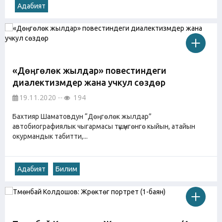
Адабият
«Дөӊгөлөк жылдар» повестиндеги
диалектизмдер жана учкул сөздөр
19.11.2020
194
Бахтияр Шаматовдун “Дөӊгөлөк жылдар”
автобиографиялык чыгармасы түшүнгөнгө кыйын, атайын
окурмандык табитти,...
Адабият
Билим