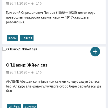
26.11.2020
216
Григорий Спридонович Петров (1866—1925) деген орус
православ чиркөөсүнүн кызматкери — 1917-жылдагы
революция...
Коом
Саясат
О`Шакир: Жүйөлүү сөз
26.11.2020
216
АҢГЕМЕ Абыдан көптү билгиси келген коңшубуздун баласы
бар. Ал күнүгө эле өзүнөн улууларга суроо бере берчү. Атасы да
бал...
Үй-бүлө
Аңгеме