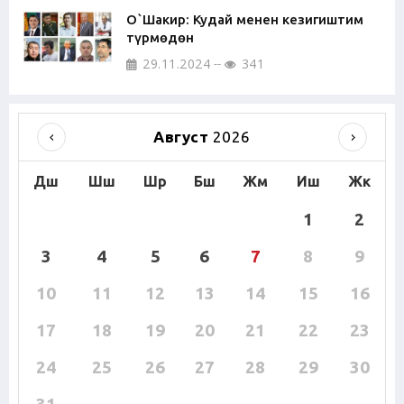
О`Шакир: Кудай менен кезигиштим
түрмөдөн
29.11.2024
341
Август
2026
Дш
Шш
Шр
Бш
Жм
Иш
Жк
1
2
3
4
5
6
7
8
9
10
11
12
13
14
15
16
17
18
19
20
21
22
23
24
25
26
27
28
29
30