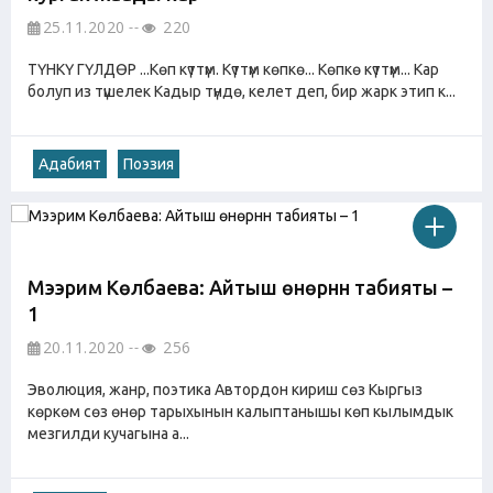
25.11.2020
220
ТҮНКҮ ГҮЛДӨР ...Көп күттүм. Күттүм көпкө... Көпкө күттүм... Кар
болуп из түшелек Кадыр түндө, келет деп, бир жарк этип к...
Адабият
Поэзия
Мээрим Көлбаева: Айтыш өнөрүнүн табияты –
1
20.11.2020
256
Эволюция, жанр, поэтика Автордон кириш сөз Кыргыз
көркөм сөз өнөр тарыхынын калыптанышы көп кылымдык
мезгилди кучагына а...