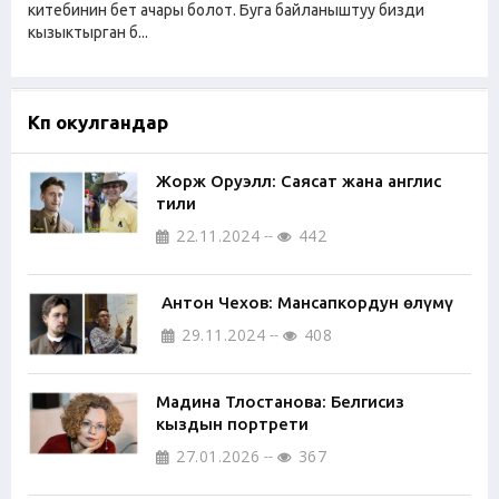
китебинин бет ачары болот. Буга байланыштуу бизди
кызыктырган б...
Көп окулгандар
Жорж Оруэлл: Саясат жана англис
тили
22.11.2024
442
Антон Чехов: Мансапкордун өлүмү
29.11.2024
408
Мадина Тлостанова: Белгисиз
кыздын портрети
27.01.2026
367