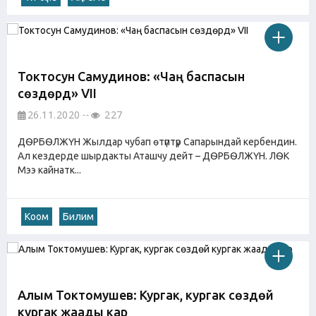
Токтосун Самудинов: «Чаң баспасын
сѳздѳрдү» VII
26.11.2020
227
ДѲРБѲЛЖҮН Жылдар чубап ѳтүптүр Сапарындай кербендин.
Ал кездерде шырдакты Аташчу дейт – ДѲРБѲЛЖҮН. ЛѲК
Мээ кайнатк...
Коом
Билим
Алым Токтомушев: Кургак, кургак сөздөй
кургак жаады кар