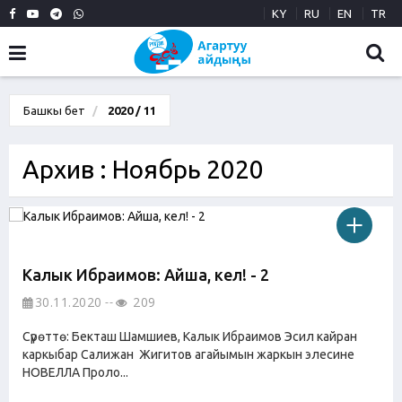
KY
RU
EN
TR
Башкы бет
2020 / 11
Архив : Ноябрь 2020
Калык Ибраимов: Айша, кел! - 2
30.11.2020
209
Сүрөттө: Бекташ Шамшиев, Калык Ибраимов Эсил кайран
каркыбар Салижан Жигитов агайымын жаркын элесине
НОВЕЛЛА Проло...