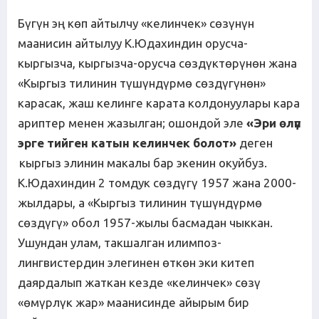
Бүгүн эң көп айтылчу «келинчек» сөзүнүн
маанисин айтылуу К.Юдахиндин орусча-
кыргызча, кыргызча-орусча сөздүктөрүнөн жана
«Кыргыз тилинин түшүндүрмө сөздүгүнөн»
карасак, жаш келинге карата колдонуулары кара
ариптер менен жазылган; ошондой эле
«Эри өлүп
эрге тийген катын келинчек болот»
деген
кыргыз элинин макалы бар экенин окуйбуз.
К.Юдахиндин 2 томдук сөздүгү 1957 жана 2000-
жылдары, а «Кыргыз тилинин түшүндүрмө
сөздүгү» обол 1957-жылы басмадан чыккан.
Ушундан улам, такшалган илимпоз-
лингвистердин элегинен өткөн эки китеп
даярдалып жаткан кезде «келинчек» сөзү
«өмүрлүк жар» маанисинде айырым бир