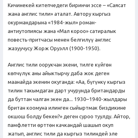
Кичинекей китепчедеги биринчи эссе – «Саясат
жана англис тили» аталат. Автору кыргыз
окурмандарына «1984-жыл» роман-
антиутопиясы жана «Мал короо» сатиралык
повесть-притчасы менен белгилүү англис
жазуучусу Жорж Оруэлл (1900-1950).
Англис тили оорукчан экени, тилге күйгөн
көпчүлүк аны айыктырчу даба жок деген
маанайда экенин окуганда: «Аа, бүгүнкү кыргыз
тилин такымдаган дарт учурунда британдарды
да буттан чалган экен да... 1930–1940-жылдары
британ коомуна илинген сыйыртмак биздикине
окшош болду бекен?» деген суроо туулду. Айтор,
памфлетти өрттөн качкандай шашып окуп
жатып, англис тили да кыргыз тилиндей эле