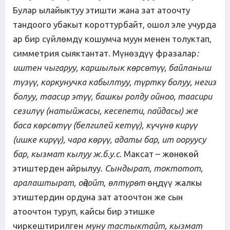
Булар ылайыктуу этишти жана зат атоочту
тандоого убакыт короттурбайт, ошол эле учурда
ар бир сүйлөмдү кошумча муун менен толуктап,
симметрия сыяктантат. Мүнөздүү фразалар
:
иштен чыгаруу, каршылык көрсөтүү, байланыш
түзүү, коркунучка кабылтуу, түрткү болуу, негиз
болуу, таасир этүү, башкы ролду ойноо, таасири
сезилүү (натыйжасы, кесепети, пайдасы) же
баса көрсөтүү (белгилей кетүү), күчүнө кирүү
(ишке кирүү), чара көрүү, адаты бар, ит ооруусу
бар, кызмат кылуу ж.б.у.с
. Максат – жөнөкөй
этиштерден айрылуу.
Сындырат, токтотот,
аралаштырат, оңдойт, өлтүрөт
өңдүү жалкы
этиштердин ордуна зат атоочтон же сын
атоочтон туруп, кайсы бир этишке
чиркештирилген
муну тастыктайт, кызмат