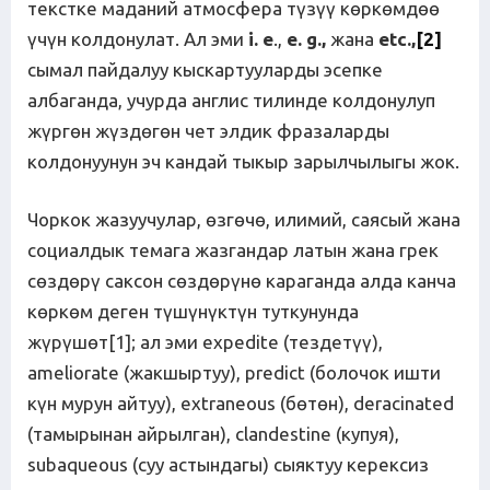
текстке маданий атмосфера түзүү көркөмдөө
үчүн колдонулат. Ал эми
i. e
.,
e. g.,
жана
etc.,
[2]
сымал пайдалуу кыскартууларды эсепке
албаганда, учурда англис тилинде колдонулуп
жүргөн жүздөгөн чет элдик фразаларды
колдонуунун эч кандай тыкыр зарылчылыгы жок.
Чоркок жазуучулар, өзгөчө, илимий, саясый жана
социалдык темага жазгандар латын жана грек
сөздөрү саксон сөздөрүнө караганда алда канча
көркөм деген түшүнүктүн туткунунда
жүрүшөт[1]; ал эми expedite (тездетүү),
ameliorate (жакшыртуу), predict (болочок ишти
күн мурун айтуу), extraneous (бөтөн), deracinated
(тамырынан айрылган), clandestine (купуя),
subaqueous (суу астындагы) сыяктуу керексиз