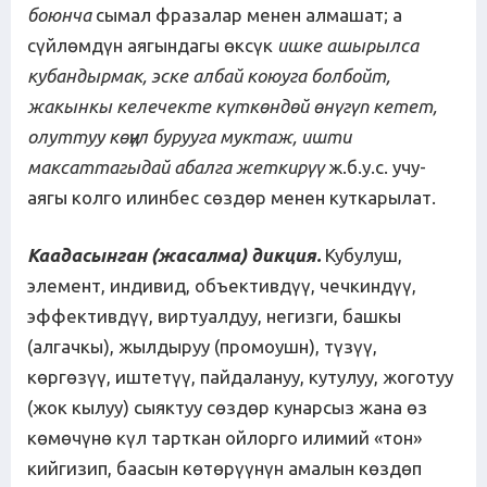
боюнча
сымал фразалар менен алмашат; а
сүйлөмдүн аягындагы өксүк
ишке ашырылса
кубандырмак, эске албай коюуга болбойт,
жакынкы келечекте күткөндөй өнүгүп кетет,
олуттуу көңүл бурууга муктаж, ишти
максаттагыдай абалга жеткирүү
ж.б.у.с. учу-
аягы колго илинбес сөздөр менен куткарылат.
Каадасынган (жасалма) дикция.
Кубулуш,
элемент, индивид, объективдүү, чечкиндүү,
эффективдүү, виртуалдуу, негизги, башкы
(алгачкы), жылдыруу (промоушн), түзүү,
көргөзүү, иштетүү, пайдалануу, кутулуу, жоготуу
(жок кылуу) сыяктуу сөздөр кунарсыз жана өз
көмөчүнө күл тарткан ойлорго илимий «тон»
кийгизип, баасын көтөрүүнүн амалын көздөп