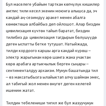
Бул маселеге убайым тарткан көпчүлүк кишилер
англис тили кесел экенин моюнга алышса да, эч
кандай аң-сезимдүү аракет менен абалга
көмөктөшө албайбыз деп ойлошот. Алар биздин
цивилизация күчтөн тайып баратат, биздин
тилибиз да цивилизация тагдырын бөлүшүүдө
деген ыспатты бетке тутушат. Натыйжада,
тилди кордоого каршы арга кандай күрөш –
электр жарыгынан көрө шамга жана учактан
көрө арабага артыкчылык берген сыңары –
сентименталдуу архаизм. Мунун башатында тил
– өз максатыбызга ылайыктап алчу шайман эмес,
ал табигый жол менен өнүгөт деген келегей
ишеним жатат.
Тилдин тебелениши тигил же бул жазуучунун