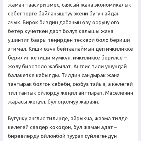
жаман таасири эмес, саясый жана экономикалык
себептерге байланыштуу экени бүгүн айдан
ачык. Бирок биздин дабанын өзү ооруну ого
бетер күчөткөн дарт болуп калышы жана
ушинтип баары теңирден тескери боло бериши
этимал. Киши өзүн бейтаалаймын деп ичкиликке
берилип кетиши мүмкүн, ичкиликке берилсе –
жолу биротоло жабылат. Англис тили ушундай
балакетке кабылды. Тилдин сандырак жана
тантырак болгон себеби, оюбуз тайыз, а келегей
тил тантык ойлорду жеңил айттырат. Маселенин
жарасы жеңил: бул оңолчуу жараян.
Бүгүнкү англис тилинде, айрыкча, жазма тилде
келегей сөздөр кокодон, бул жаман адат –
бирөөлөрдү ойлонбой туурап сүйлөгөндүн