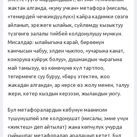
жактан алганда, «куну учкан» метафора (мисалы,
«темирдей чечкиндүүлүк») кайра кадимки сөзгө
айланып, эрежеге ылайык, сүйлөмдү кызыктуу
түзгөнгө залалы тийбей колдонулушу мүмкүн.
Мисалдар: ылайыгына карай, бирөөнүн
камчысын чабуу, элден чыкпоо, «учарына канат,
коноруна куйрук болуу», душмандын чырагына
май тамызуу, өз көмөчүнө күл тартпоо,
тегирменге суу буруу, «бөрү этектен, жоо
жакадан алганда», ар нерсе өз жолу менен, талуу
жери, кетер кыздын керээзи, жыландын уюгу.
Бул метафоралардын көбүнүн маанисин
түшүнүшпөй эле колдонушат (мисалы, эмне үчүн
«жиктеш» деп айтылат) жана көпчүлүк учурда
сыйышпас метафоралар аралашып кетет. Бул