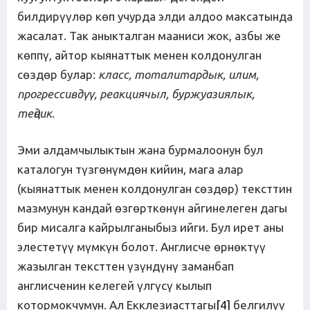
билдирүүлөр көп учурда элди алдоо максатында
жасалат. Так аныкталган мааниси жок, азбы же
көппү, айтор кыянаттык менен колдонулган
сөздөр булар:
класс, тоталитардык, илим,
прогрессивдүү, реакциячыл, буржуазиялык,
теңдик
.
Эми алдамчылыктын жана бурмалоонун бул
каталогун түзгөнүмдөн кийин, мага алар
(кыянаттык менен колдонулган сөздөр) тексттин
мазмунун кандай өзгөрткөнүн айгинелеген дагы
бир мисалга кайрылганыбыз ийги. Бул ирет аны
элестетүү мүмкүн болот. Англисче өрнөктүү
жазылган тексттен үзүндүнү заманбап
англисченин келегей үлгүсү кылып
котормокчумун. Ал Екклезиасттагы
[4]
белгилүү