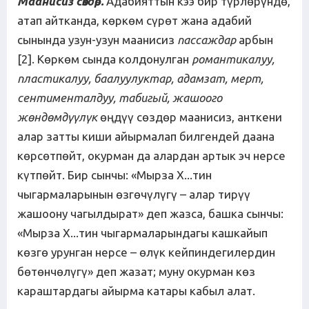
Маанисиз сөздөр.
Адабияттын кээ бир түрлөрүндө,
атап айтканда, көркөм сүрөт жана адабий
сынында узун-узун маанисиз
пассаждар
арбын
[2]. Көркөм сында колдонулган
романтикалуу,
пластикалуу, баалуулуктар, адамзат, мерт,
сентименталдуу, табигый, жашоого
жөндөмдүүлүк
өңдүү сөздөр маанисиз, анткени
алар затты киши айырмалап билгендей даана
көрсөтпөйт, окурман да алардан артык эч нерсе
күтпөйт. Бир сынчы: «Мырза Х...тин
чыгармаларынын өзгөчүлүгү – алар тирүү
жашоону чагылдырат» деп жазса, башка сынчы:
«Мырза Х...тин чыгармаларындагы кашкайып
көзгө урунган нерсе – өлүк кейпиндегилердин
бөтөнчөлүгү» деп жазат; муну окурман көз
караштардагы айырма катары кабыл алат.