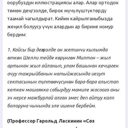
оорубуздун иллюстрациясы алар. Алар ортодон
төмөн деңгээлде, бирок мүчүлүштүктөрдү
таамай чагылдырат. Кийин кайрылганыбызда
жеңил болуусу үчүн алардын ар бирине номур
бердим:
1. Кайсы бир деңгээлде он жетинчи кылымда
өткөн Шелли тейде көрүнгөн Милтон – жыл
артынан жыл айланып, улам башынан кечирген
ачуу тажрыйбанын натыйжасында иезут
сектасынын түптөөчүсүнөн бара-бара алыстап
кеткен машаякка сабырдуу мамиле жасоого аны
эч нерсе мажбурлай алган эмес деп айтуу калп
болоруна чынында эле ишене бербейм.
(Профессор Гарольд Ласкинин «Сөз