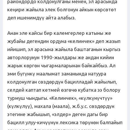
райондордо колдонулганы менен, эл арасында
кеңири жайыла элек болгонун айкын көрсөтөт
деп ишенимдүү айта алабыз.
Анан эле кайсы бир калемгерлер катыны же
жубайы дегендин ордуна «келинчек» деп жазып
ийишип, эл арасына жайыла баштаганын кыргыз
авторлорунун 1990-жылдары же андан кийин
жарык көргөн чыгармаларынан байкайбыз. Ал
эми бүгүнкү маалымат заманында натуура
колдонулган сөздөрдүн бацилладай жайылып,
селдей каптап кетмей өзгөчө кубатка ээ болору
турмуш чындыгы. «Келинчек», «күлкүнүчтүү»
(күлкүлүү), махала (маала), ж.б.у.с. сөздөрдүн
этегине жабышып, «элдер» деген дагы бир
бацилл улуу-кичүүнүн лексика төрүнөн балпайып