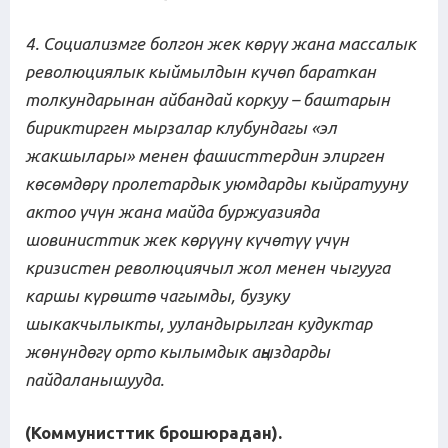
4. Социализмге болгон жек көрүү жана массалык
революциялык кыймылдын күчөп бараткан
толкундарынан айбандай коркуу – баштарын
бириктирген мырзалар клубундагы «эл
жакшылары» менен фашисттердин элирген
көсөмдөрү пролетардык уюмдарды кыйратууну
актоо үчүн жана майда буржуазияда
шовинисттик жек көрүүнү күчөтүү үчүн
кризистен революциячыл жол менен чыгууга
каршы күрөштө чагымды, бузуку
шыкакчылыкты, ууландырылган кудуктар
жөнүндөгү орто кылымдык аңыздарды
пайдаланышууда.
(Коммунисттик брошюрадан).