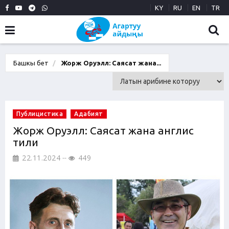
KY
RU
EN
TR
Башкы бет
Жорж Оруэлл: Саясат жана...
Публицистика
Адабият
Жорж Оруэлл: Саясат жана англис
тили
22.11.2024
449