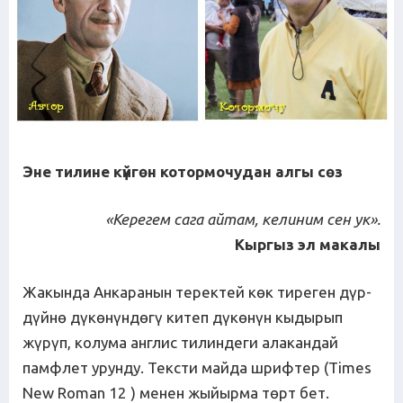
Эне тилине күйгөн котормочудан алгы сөз
«Керегем сага айтам, келиним сен ук».
Кыргыз эл макалы
Жакында Анкаранын теректей көк тиреген дүр-
дүйнө дүкөнүндөгү китеп дүкөнүн кыдырып
жүрүп, колума англис тилиндеги алакандай
памфлет урунду. Тексти майда шрифтер (Times
New Roman 12 ) менен жыйырма төрт бет.