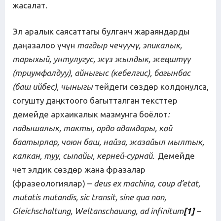
жасалат.
Эл аралык саясаттагы булганч жараяндарды
даңазалоо үчүн
тагдыр чечүүчү, эпикалык,
тарыхый, унтулугус, жүз жылдык, жеңиштүү
(триумфалдуу), айныгыс (кебелгис), багынбас
(баш ийбес), чыныгы
тейдеги сөздөр колдонулса,
согушту даңктоого багытталган тексттер
демейде архаикалык мазмунга боёлот
:
падышалык, такты, ордо адамдары, көй
баатырлар, чоюн баш, найза, жазайыл мылтык,
калкан, туу, сыпайы, керней-сурнай.
Демейде
чет элдик сөздөр жана фразалар
(фразеологиялар) –
deus ex machina, coup d’etat,
mutatis mutandis, sic transit, sine qua non,
Gleichschaltung, Weltanschauung, ad infinitum
[1]
–