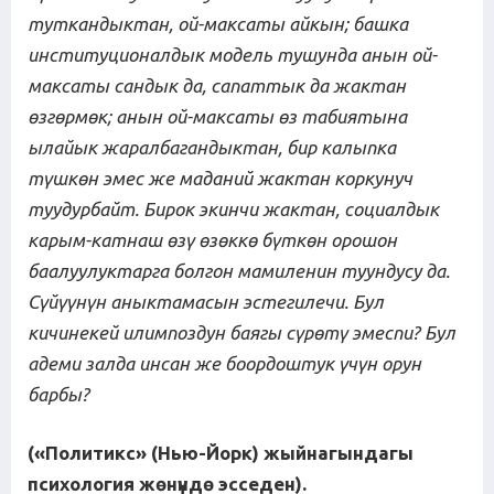
туткандыктан, ой
-
максаты айкын; башка
институционалдык модель тушунда анын ой
-
максаты сандык да, сапаттык да жактан
өзгөрмөк; анын ой-максаты өз табиятына
ылайык жаралбагандыктан, бир калыпка
түшкөн эмес же маданий жактан коркунуч
туудурбайт. Бирок экинчи жактан, социалдык
карым-катнаш өзү өзөккө бүткөн
орошон
баалуулуктарга болгон мамиленин туундусу да.
Сүйүүнүн аныктамасын эстегилечи. Бул
кичинекей илимпоздун бая
г
ы сүрөтү эмеспи? Бул
адеми залда инсан же боордоштук үчүн орун
барбы?
(«Политикс»
(Нью-Йорк)
жыйнагындагы
психология жөнүндө эсседен).