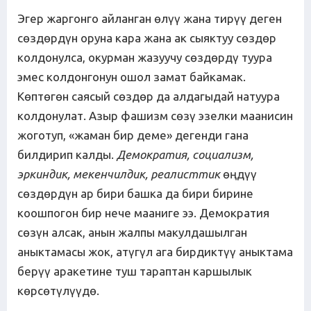
Эгер жаргонго айланган өлүү жана тирүү деген
сөздөрдүн оруна кара жана ак сыяктуу сөздөр
колдонулса, окурман жазуучу сөздөрдү туура
эмес колдонгонун ошол замат байкамак.
Көптөгөн саясый сөздөр да алдагыдай натуура
колдонулат. Азыр фашизм сөзү эзелки маанисин
жоготуп, «жаман бир деме» дегенди гана
билдирип калды.
Демократия, социализм,
эркиндик, мекенчилдик, реалисттик
өңдүү
сөздөрдүн ар бири башка да бири бирине
коошпогон бир нече мааниге ээ. Демократия
сөзүн алсак, анын жалпы макулдашылган
аныктамасы жок, атүгүл ага бирдиктүү аныктама
берүү аракетине туш тараптан каршылык
көрсөтүлүүдө.