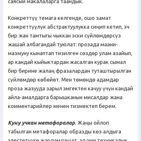
саясый макалаларга таандык.
Конкреттүү темага келгенде, ошо замат
конкреттүүлүк абстрактуулукка сиңип кетип, эч
бир жан тамтыгы чыккан эски сүйлөмдөрсүз
жашай албагандай туюлат: прозада маани-
мазмуну кынаптап тизилген сөздөр улам азайып,
ар кандай кыйыктардан жасалган курак сымал
бир бирине жалаң фразалардан туташтырылган
сүйлөмдөр көбөйөт. Мен төмөндө адамдар
проза жазууда зарыл эмгектен качуу үчүн кандай
айла-амалдарга барышканын мисалдар жана
комментарийлер менен тизмектеп берем.
Куну учкан метафоралар
. Жаңы ойлоп
табылган метафоралар образды көз алдыга
элестетүүгө жардамдашат, ал эми техникалык