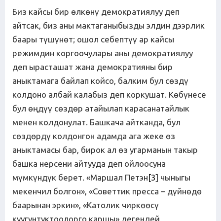
Биз кайсы бир өлкөнү демократиялуу деп
айтсак, биз аны мактаганыбызды элдин дээрлик
баары түшүнөт; ошол себептүү ар кайсы
режимдин коргоочулары аны демократиялуу
деп ырасташат жана демократияны бир
аныктамага байлап койсо, балким бул сөздү
колдоно албай калабыз деп коркушат. Көбүнесе
бул өңдүү сөздөр атайылап карасанатайлык
менен колдонулат. Башкача айтканда, бул
сөздөрдү колдонгон адамда ага жеке өз
аныктамасы бар, бирок ал өз угарманын такыр
башка нерсени айтууда деп ойлоосуна
мүмкүндүк берет. «Маршал Петэн
[3]
чыныгы
мекенчил болгон», «Советтик пресса – дүйнөдө
баарынан эркин», «Католик чиркөөсү
куугунтуктоолорго каршы» дегендей