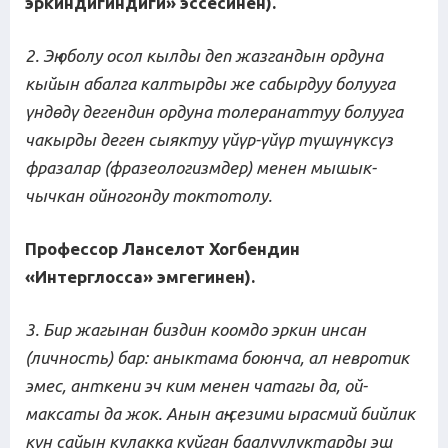
эркиндигиндиги» эссесинен).
2. Эң оболу осол кылды деп жазгандын ордуна
кыйын абалга калтырды же сабырдуу болууга
үндөдү дегендин ордуна толеранаттуу болууга
чакырды деген сыяктуу үйүр-үйүр түшүнүксүз
фразалар (фразеологизмдер) менен мышык-
чычкан ойногонду токтотолу.
Профессор Ланселот Хо
г
бендин
«
Интерглосса
» эмгегинен
)
.
3. Бир жагынан биздин коомдо эркин инсан
(личность) бар: аныктама боюнча, ал невротик
эмес, анткени эч ким менен чатагы да, ой
-
максаты да жок. Анын аң
-
сезими ырасмий бийлик
күн сайын кулакка куйган баалуулуктарды эш