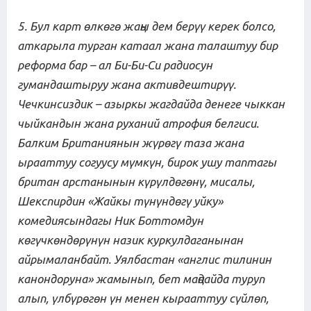
5. Бул карт өлкөгө жаңы дем берүү керек болсо,
аткарыла турган катаал жана талаштуу бир
реформа бар – ал Би-Би-Си радиосун
гумандаштыруу жана активдештирүү.
Чечкинсиздик – азыркы жагдайда денеге чыккан
чыйкандын жана руханий атрофия белгиси.
Балким Британиянын жүрөгү таза жана
ырааттуу согуусу мүмкүн, бирок ушу таптагы
британ арстанынын күрүлдөгөнү, мисалы,
Шекспирдин «Жайкы түнүндөгү уйку»
комедиясындагы Ник Боттомдун
көгүчкөндөрүнүн назик куркулдаганынан
айрымаланбайт. Уялбастан «англис тилинин
канондоруна» жамынып, бет маңдайда туруп
алып, үлбүрөгөн үн менен кырааттуу сүйлөп,