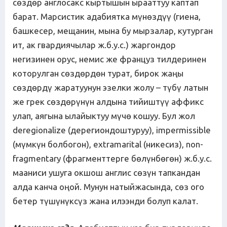
сөздөр англосакс кыртышын ырааттуу каптап
барат. Марсистик адабиятка мүнөздүү (гиена,
башкесер, мещанин, мына бу мырзалар, кутурган
ит, ак гвардиячылар ж.б.у.с.) жаргондор
негизинен орус, немис же француз тилдеринен
которулган сөздөрдөн турат, бирок жаңы
сөздөрдү жаратуунун эзелки жолу – түбү латын
же грек сөздөрүнүн алдына тийиштүү аффикс
улап, аягына ылайыктуу мүчө кошуу. Бул жол
deregionalize (дерегиондоштуруу), impermissible
(мүмкүн болбогон), extramarital (никесиз), non-
fragmentary (фрагменттерге бөлүнбөгөн) ж.б.у.с.
мааниси ушуга окшош англис сөзүн тапкандан
алда канча оңой. Мунун натыйжасында, сөз ого
бетер түшүнүксүз жана илээнди болуп калат.