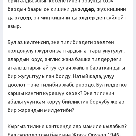
орун алды. Анын кесепетинен оозунда сөзү
бардын баары он кишини да
элдер
, жүз кишини
да
элдер
, он миң кишини да
элдер
деп сүйлөйт
азыр.
Бул аз келгенсип, эне тилибиздеги эзелтен
колдонулуп жүргөн заттардын аттары унутулуп,
алардын орус, англис жана башка тилдердеги
аталыштарын айтуу кулач жайып бараткан дагы
бир жугуштуу ылаң болду. Натыйжада, улуу
дөөлөт – эне тилибиз жабыркоодо. Бул илдетке
каршы кантип күрөшүү керек? Эне тилинин
абалы үчүн кам көрүү бийликтин борчубу же ар
бир жарандын милдетиби?
Кыргыз тилине канткенде аяр мамиле кылабыз?
Бул суроолордун баарына Жорж Оруэлл 1946-