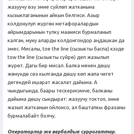
жазуучу өзү эмне сүйлөп жатканына
кызыкпаганынын айкын белгиси. Азыр
колдонулуп жүргөн метафоралардын
айрымдарынын түпкү мааниси бурмаланып
калган, муну аларды колдонгондор аңдашкан да
эмес. Мисалы, toe the line (сызыкты баспа) кээде
tow the line (сызыкты сүйрө) деп жазылып
жүрөт. Дагы бир мисал. Балка менен дөшү
жөнүндө сөз кылганда дөшү көп жапа чегет
дегендей ишарат жасалат дайыма. А
чындыгында, баары тескерисинче, балканы
дайыма дөшү сындырат: жазуучу токтоп, эмне
жазып жатканын ойлонсо, ал баштапкы фразаны
бурмалабайт болчу.
Операторлор же вербалдык суррогаттар
.