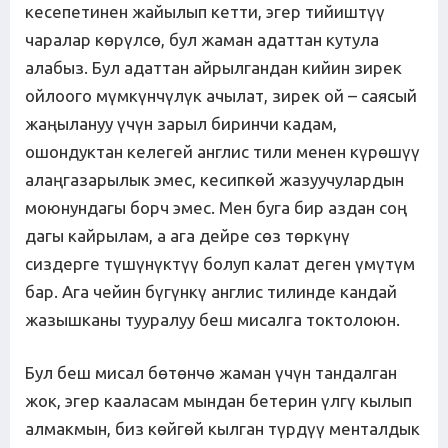
кесепетинен жайылып кетти, эгер тийиштүү
чаралар көрүлсө, бул жаман адаттан кутула
алабыз. Бул адаттан айрылгандан кийин зирек
ойлоого мүмкүнчүлүк ачылат, зирек ой – саясый
жаңылануу үчүн зарыл биринчи кадам,
ошондуктан келегей англис тили менен күрөшүү
алаңгазарылык эмес, кесипкөй жазуучулардын
моюнундагы борч эмес. Мен буга бир аздан соң
дагы кайрылам, а ага дейре сөз төркүнү
сиздерге түшүнүктүү болуп калат деген үмүтүм
бар. Ага чейин бүгүнкү англис тилинде кандай
жазышканы тууралуу беш мисалга токтолоюн.
Бул беш мисал бөтөнчө жаман үчүн тандалган
жок, эгер кааласам мындан бетерин үлгү кылып
алмакмын, биз көйгөй кылган түрдүү менталдык