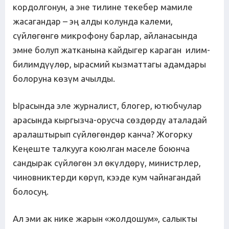
кордолгонун, а эне тилине текебер мамиле
жасагандар – эң алды колунда калеми,
сүйлөгөнгө микрофону барлар, айланасында
эмне болуп жатканына кайдыгер караган илим-
билимдүүлөр, ырасмий кызматтагы адамдары
болоруна көзүм ачылды.
Ырасында эле журналист, блогер, ютюбчулар
арасында кыргызча-орусча сөздөрдү аталадай
аралаштырып сүйлөгөндөр канча? Жогорку
Кеңеште талкууга коюлган маселе боюнча
сандырак сүйлөгөн эл өкүлдөрү, министрлер,
чиновниктерди көрүп, кээде кум чайнагандай
болосуң.
Ал эми ак нике жарын «жолдошум», салыкты