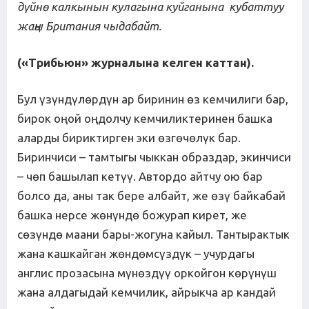
дүйнө калкынын кулагына куйганына кубаттуу
жаңы Британия чыдабайт.
(«Трибьюн» журналына келген каттан).
Бул үзүндүлөрдүн ар биринин өз кемчилиги бар,
бирок оңой оңдолчу кемчиликтеринен башка
аларды бириктирген эки өзгөчөлүк бар.
Биринчиси – тамтыгы чыккан образдар, экинчиси
– чөп башылап кетүү. Автордо айтчу ою бар
болсо да, аны так бере албайт, же өзү байкабай
башка нерсе жөнүндө божурап кирет, же
сөзүндө маани бары-жогуна кайыл. Тантырактык
жана кашкайган жөндөмсүздүк – учурдагы
англис прозасына мүнөздүү оркойгон көрүнүш
жана алдагыдай кемчилик, айрыкча ар кандай