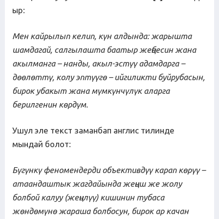
ыр:
Мен кайрылып келип, күн алдында: жарышта
шамдагай, салгылашта баатыр жеңбесин жана
акылманга – нанды, акыл-эстүү адамдарга –
дөөлөттү, колу эптүүгө – ийгиликти буйрубасын,
бирок убакыт жана мүмкүнчүлүк аларга
берилгенин көрдүм.
Ушул эле текст заманбап англис тилинде
мындай болот:
Бүгүнкү феномендерди объективдүү карап көрүү –
атаандаштык жагдайында жеңиш же жолу
болбой калуу (жеңилүү) кишинин тубаса
жөндөмүнө жараша болбосун, бирок ар качан