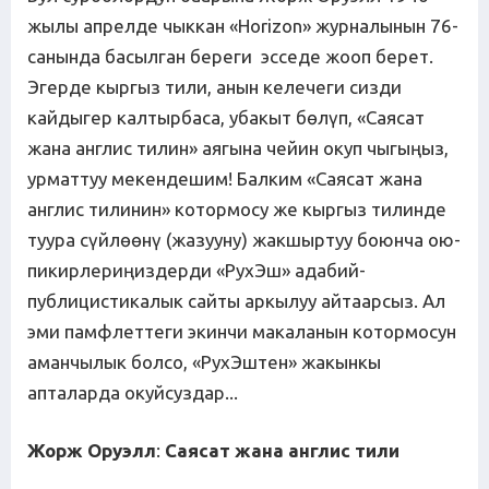
жылы апрелде чыккан «Horizon» журналынын 76-
санында басылган береги эсседе жооп берет.
Эгерде кыргыз тили, анын келечеги сизди
кайдыгер калтырбаса, убакыт бөлүп, «Саясат
жана англис тилин» аягына чейин окуп чыгыңыз,
урматтуу мекендешим! Балким «Саясат жана
англис тилинин» котормосу же кыргыз тилинде
туура сүйлөөнү (жазууну) жакшыртуу боюнча ою-
пикирлериңиздерди «РухЭш» адабий-
публицистикалык сайты аркылуу айтаарсыз. Ал
эми памфлеттеги экинчи макаланын котормосун
аманчылык болсо, «РухЭштен» жакынкы
апталарда окуйсуздар...
Жорж Оруэлл
:
Саясат жана англис тили