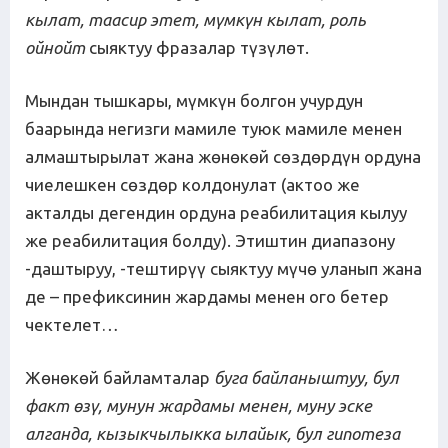
кылат, таасир этет, мүмкүн кылат, роль
ойнойт
сыяктуу фразалар түзүлөт.
Мындан тышкары, мүмкүн болгон учурдун
баарында негизги мамиле туюк мамиле менен
алмаштырылат жана жөнөкөй сөздөрдүн ордуна
чиелешкен сөздөр колдонулат (актоо же
акталды дегендин ордуна реабилитация кылуу
же реабилитация болду). Этиштин диапазону
-даштыруу, -тештирүү сыяктуу мүчө уланып жана
де – префиксинин жардамы менен ого бетер
чектелет…
Жөнөкөй байламталар
буга байланыштуу, бул
факт өзү, мунун жардамы менен, муну эске
алганда, кызыкчылыкка ылайык, бул гипотеза