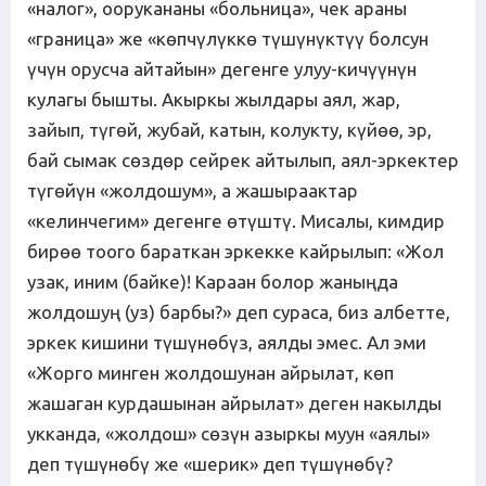
«налог», оорукананы «больница», чек араны
«граница» же «көпчүлүккө түшүнүктүү болсун
үчүн орусча айтайын» дегенге улуу-кичүүнүн
кулагы бышты. Акыркы жылдары аял, жар,
зайып, түгөй, жубай, катын, колукту, күйөө, эр,
бай сымак сөздөр сейрек айтылып, аял-эркектер
түгөйүн «жолдошум», а жашыраактар
«келинчегим» дегенге өтүштү. Мисалы, кимдир
бирөө тоого бараткан эркекке кайрылып: «Жол
узак, иним (байке)! Караан болор жаныңда
жолдошуң (уз) барбы?» деп сураса, биз албетте,
эркек кишини түшүнөбүз, аялды эмес. Ал эми
«Жорго минген жолдошунан айрылат, көп
жашаган курдашынан айрылат» деген накылды
укканда, «жолдош» сөзүн азыркы муун «аялы»
деп түшүнөбү же «шерик» деп түшүнөбү?