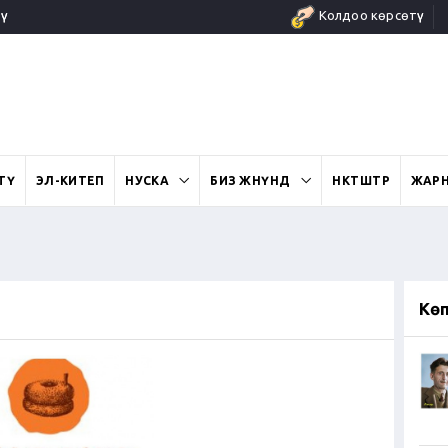
ү
Колдоо көрсөтүү
ӨТҮ
ЭЛ-КИТЕП
НУСКА
БИЗ ЖӨНҮНДӨ
ӨНӨКТӨШТӨР
ЖАР
Кө