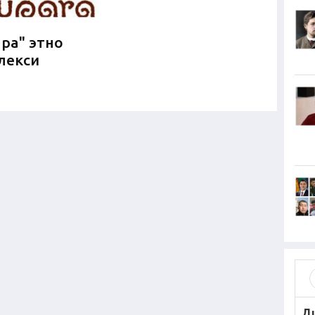
ара" этно
лекси
Д