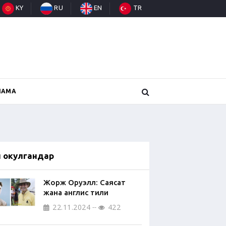
KY
RU
EN
TR
НАМА
п окулгандар
Жорж Оруэлл: Саясат
жана англис тили
22.11.2024
422