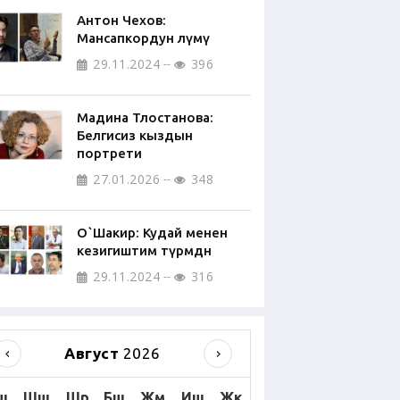
Антон Чехов:
Мансапкордун өлүмү
29.11.2024
396
Мадина Тлостанова:
Белгисиз кыздын
портрети
27.01.2026
348
О`Шакир: Кудай менен
кезигиштим түрмөдөн
29.11.2024
316
Август
2026
ш
Шш
Шр
Бш
Жм
Иш
Жк