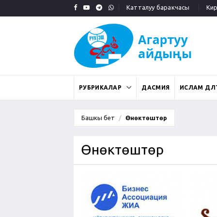
Катталуу баракчасы
Кирү
РУБРИКАЛАР
ДАСМИЯ
ИСЛАМ ДӨӨЛ
Башкы бет
Өнөктөштөр
Өнөктөштөр