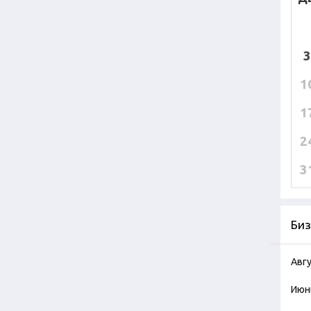
3
1
1
2
3
Биз
Авг
Июн