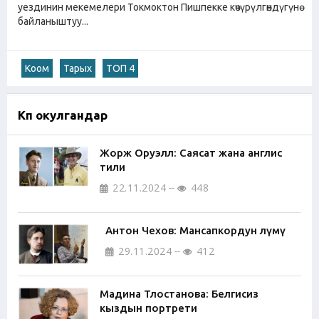
уездинин мекемелери Токмоктон Пишпекке көчүрүлгөндүгүнө
байланыштуу...
Коом
Тарых
ТОП 4
Көп окулгандар
Жорж Оруэлл: Саясат жана англис
тили
22.11.2024
448
Антон Чехов: Мансапкордун өлүмү
29.11.2024
412
Мадина Тлостанова: Белгисиз
кыздын портрети