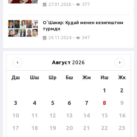
27.01.2026
377
О`Шакир: Кудай менен кезигиштим
түрмөдөн
29.11.2024
347
Август
2026
Дш
Шш
Шр
Бш
Жм
Иш
Жк
1
2
3
4
5
6
7
8
9
10
11
12
13
14
15
16
17
18
19
20
21
22
23