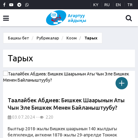
KY
RU
EN
TR
Башкы бет
Рубрикалар
Коом
Тарых
Тарых
Таалайбек Абдиев: Бишкек Шаарынын Аты
Чын Эле Бишкек Менен Байланыштуубу?
03.07.2024
220
Былтыр 2018-жылы Бишкек шаарынын 140 жылдыгы
белгиленди, анткени 1878-жылы 29-апрелде Токмок