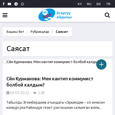
KY
RU
EN
TR
Башкы бет
Рубрикалар
Саясат
Саясат
Сүйүн Курманова: Мен кантип коммунист
болбой калдым?
04.05.2022
228
Табылды Эгембердиев атындагы «Эркиндик – эл энчиси»
конкурсуна Райондук гезит узатасынан салынган жепи...