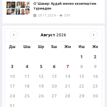
О`Шакир: Кудай менен кезигиштим
түрмөдөн
29.11.2024
339
Август
2026
Дш
Шш
Шр
Бш
Жм
Иш
Жк
1
2
3
4
5
6
7
8
9
10
11
12
13
14
15
16
17
18
19
20
21
22
23
24
25
26
27
28
29
30
31