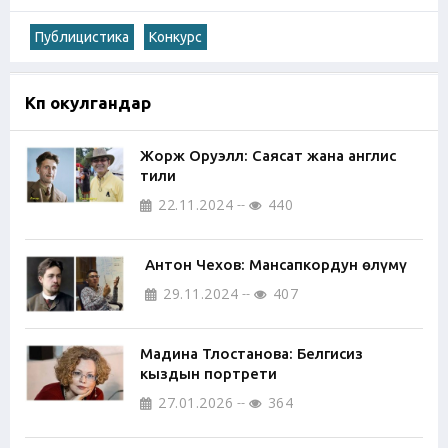
Публицистика
Конкурс
Көп окулгандар
Жорж Оруэлл: Саясат жана англис
тили
22.11.2024
440
Антон Чехов: Мансапкордун өлүмү
29.11.2024
407
Мадина Тлостанова: Белгисиз
кыздын портрети
27.01.2026
364