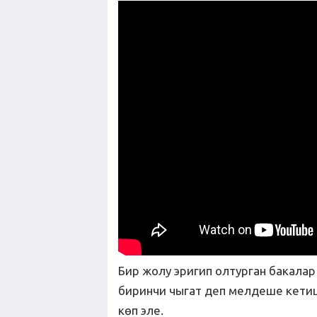
Бир жолу эригип олтурган бакалар
биринчи чыгат деп мелдеше кети
көп эле.