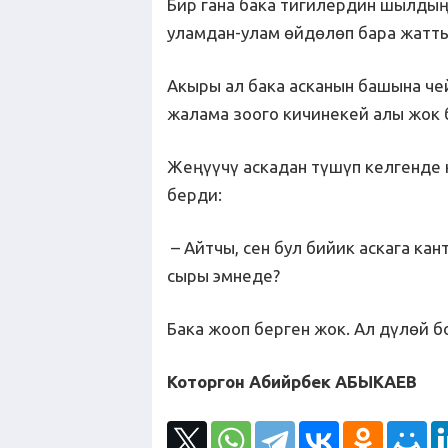
Бир гана бака тигилердин шылды
уламдан-улам өйдөлөп бара жатты
Акыры ал бака асканын башына че
жалама зоого кичинекей алы жок 
Жеңүүчү аскадан түшүп келгенде 
берди:
– Айтчы, сен бул бийик аскага ка
сыры эмнеде?
Бака жооп берген жок. Ал дүлөй бо
Которгон Абийрбек АБЫКАЕВ