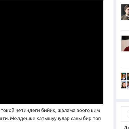
 токой четиндеги бийик, жалама зоого ким
шти. Мелдешке катышуучулар саны бир топ
Д