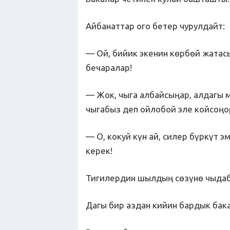
Айбанаттар ого бетер чурулдайт:
— Ой, бийик экенин көрбөй жатас
бечаралар!
— Жок, чыга албайсыңар, алдагы 
чыгабыз деп ойлобой эле койсоңо
— О, кокуй күн ай, силер бүркүт э
керек!
Тигилердин шылдың сөзүнө чыдаба
Дагы бир аздан кийин бардык бак