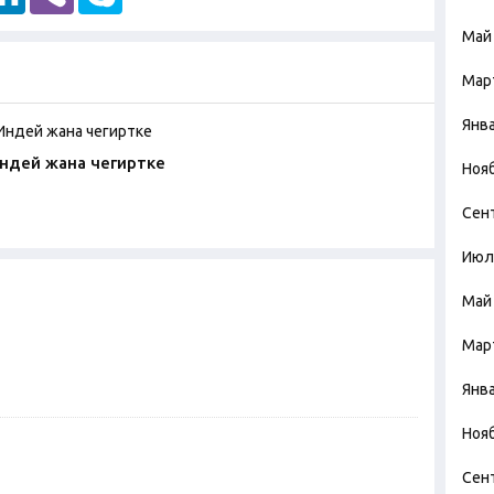
Май
Мар
Янв
Индей жана чегиртке
Ноя
Сен
Июл
Май
Мар
Янв
Ноя
Сен