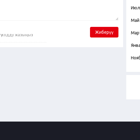
Июл
Май
Жиберүү
Мар
Янв
Ноя