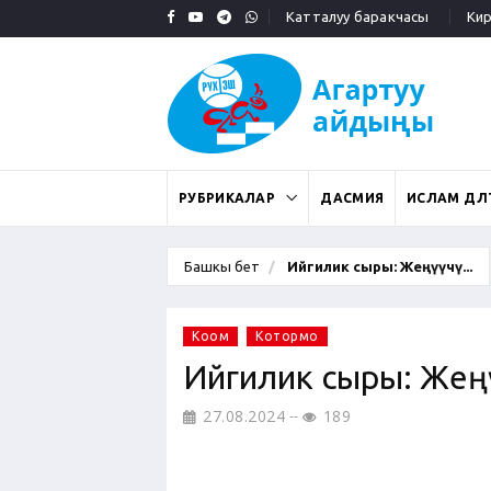
Катталуу баракчасы
Кирү
РУБРИКАЛАР
ДАСМИЯ
ИСЛАМ ДӨӨЛ
Башкы бет
Ийгилик сыры: Жеңүүчү...
Коом
Котормо
Ийгилик сыры: Жең
27.08.2024
189