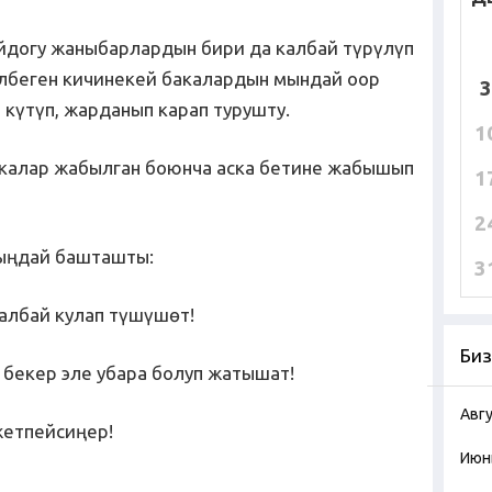
йдогу жаныбарлардын бири да калбай түрүлүп
илбеген кичинекей бакалардын мындай оор
3
 күтүп, жарданып карап турушту.
1
бакалар жабылган боюнча аска бетине жабышып
1
2
ыңдай башташты:
3
калбай кулап түшүшөт!
Биз
 бекер эле убара болуп жатышат!
Авг
жетпейсиңер!
Июн