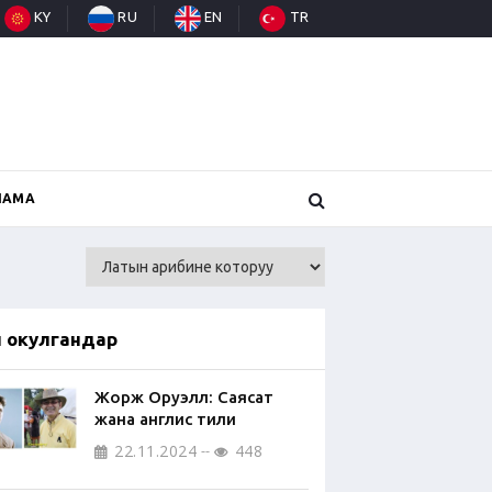
KY
RU
EN
TR
НАМА
п окулгандар
Жорж Оруэлл: Саясат
жана англис тили
22.11.2024
448