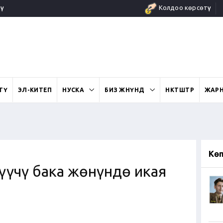
ү
Колдоо көрсөтүү
ӨТҮ
ЭЛ-КИТЕП
НУСКА
БИЗ ЖӨНҮНДӨ
ӨНӨКТӨШТӨР
ЖАР
Кө
үүчү бака жөнүндө икая