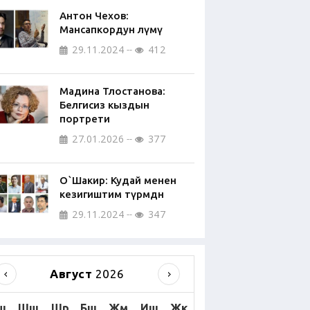
Антон Чехов:
Мансапкордун өлүмү
29.11.2024
412
Мадина Тлостанова:
Белгисиз кыздын
портрети
27.01.2026
377
О`Шакир: Кудай менен
кезигиштим түрмөдөн
29.11.2024
347
Август
2026
ш
Шш
Шр
Бш
Жм
Иш
Жк