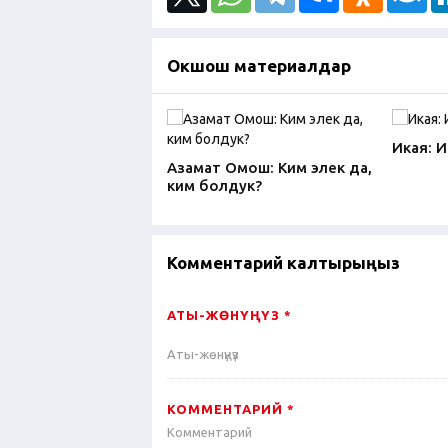
Окшош материалдар
Икая: 
Азамат Омош: Ким элек да,
ким болдук?
Комментарий калтырыңыз
АТЫ-ЖӨНҮҢҮЗ *
КОММЕНТАРИЙ *