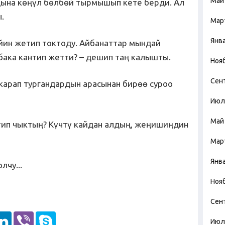
Май
ңына көңүл бөлбөй тырмышып кете берди. Ал
.
Мар
Янв
йин жетип токтоду. Айбанаттар мындай
бака кантип жетти? – дешип таң калышты.
Ноя
Сен
карап тургандардын арасынан бирөө суроо
Июл
Май
нтип чыктың? Күчтү кайдан алдың, жеңишиңдин
Мар
Янв
лчу...
Ноя
Сен
Июл