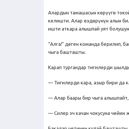
Алардын тамашасын көрүүгө токо
келишти. Алар өздөрүнүн алын б
ишти аткара алышпай уят болушун
“Алга!” деген команда берилип, 
чыга башташты.
Карап тургандар тигилерди шылд
— Тигилерди кара, азыр бири да 
— Алар баары бир чыга алышпайт,
— Силер эч качан чокусуна чейин 
Бакалар четинен кулай башташты.