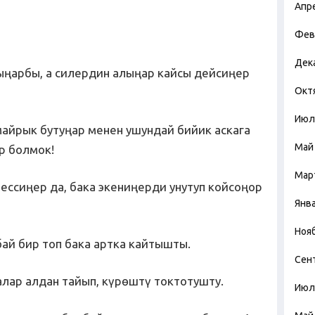
Апр
Фев
Дек
ыңарбы, а силердин алыңар кайсы дейсиңер
Окт
Июл
майрык бутуңар менен ушундай бийик аскага
Май
р болмок!
Мар
мессиңер да, бака экениңерди унутуп койсоңор
Янв
Ноя
й бир топ бака артка кайтышты.
Сен
алар алдан тайып, күрөштү токтотушту.
Июл