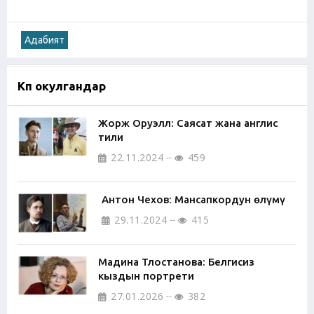
Адабият
Көп окулгандар
Жорж Оруэлл: Саясат жана англис
тили
22.11.2024
459
Антон Чехов: Мансапкордун өлүмү
29.11.2024
415
Мадина Тлостанова: Белгисиз
кыздын портрети
27.01.2026
382