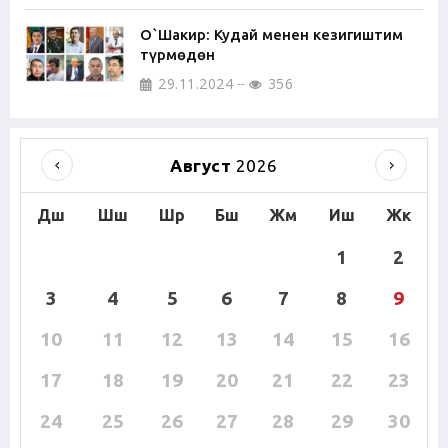
О`Шакир: Кудай менен кезигиштим
түрмөдөн
29.11.2024
356
Август
2026
Дш
Шш
Шр
Бш
Жм
Иш
Жк
1
2
3
4
5
6
7
8
9
10
11
12
13
14
15
16
17
18
19
20
21
22
23
24
25
26
27
28
29
30