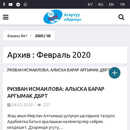
KY
RU
EN
TR
Башкы бет
2020 / 02
Архив : Февраль 2020
РИЗВАН ИСМАИЛОВА: АЛЫСКА БАРАР
АРГЫМАК ДҮБҮРТҮ
24.02.2020
227
Жаш акын Мирлан Алтымыш уулунун ырларына талдоо.
Адабиятка батыл аралашкан калемгерлер сейрек
кездешет. Дээринде угуту, ...