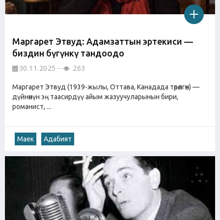
Маргарет Этвуд: Адамзаттын эртеңкиси —
биздин бүгүнкү тандоодо
30.11.2025
263
Маргарет Этвуд (1939-жылы, Оттава, Канадада төрөлгөн) —
дүйнөнүн эң таасирдүү айым жазуучуларынын бири,
романист, ...
Маек
Адабият