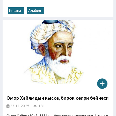
Инсанат
Адабият
Омор Хайямдын кыска, бирок кеңири бейнеси
23.11.2025
181
Омор Хайям (1048–1131) — Нишапурда туулуп-өскөн. Анын үч