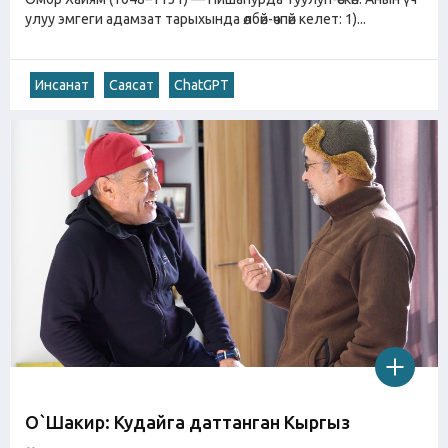
улуу эмгеги адамзат тарыхында өлбөй-өчпөй келет: 1)...
Инсанат
Саясат
ChatGPT
О`Шакир: Кудайга даттанган Кыргыз