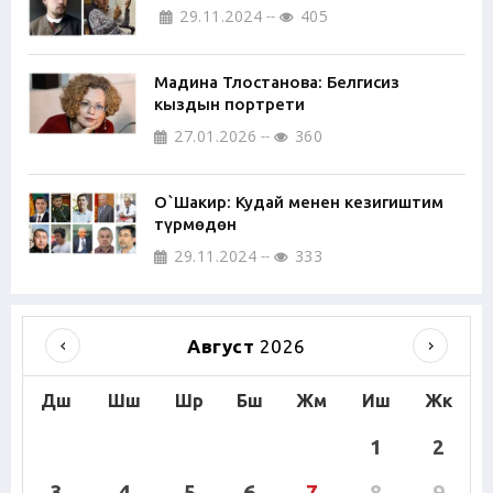
29.11.2024
405
Мадина Тлостанова: Белгисиз
кыздын портрети
27.01.2026
360
О`Шакир: Кудай менен кезигиштим
түрмөдөн
29.11.2024
333
Август
2026
Дш
Шш
Шр
Бш
Жм
Иш
Жк
1
2
3
4
5
6
7
8
9