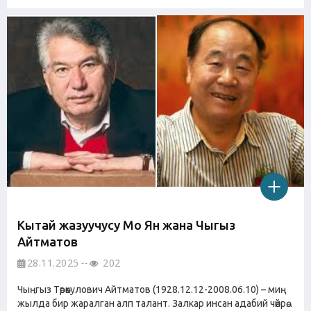
Кытай жазуучусу Мо Ян жана Чыңгыз
Айтматов
28.11.2025
202
Чыңгыз Төрөкулович Айтматов (1928.12.12-2008.06.10) – миң
жылда бир жаралган алп талант. Залкар инсан адабий чөйрө...