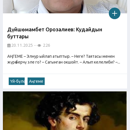
Дүйшөмамбет Орозалиев: Кудайдын
буттары
20.11.2025
226
АҢГЕМЕ – Элнур ыйлап атыптыр. – Неге? Таятасы менен
жүрө берчү эле го? – Сагынган окшойт. – Алып келелиби? –...
Үй-бүлө
Аңгеме