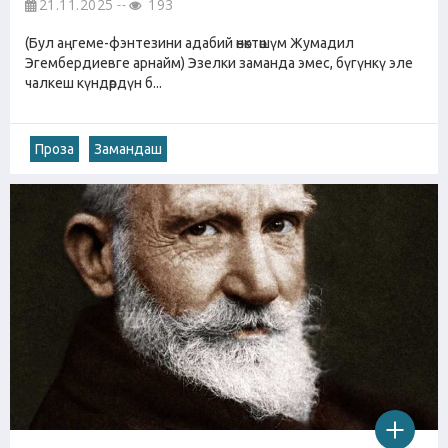
21.11.2025
193
(Бул аңгеме-фэнтезини адабий өнөктөшүм Жумадил
Эгембердиевге арнайм) Эзелки заманда эмес, бүгүнкү эле
чалкеш күндөрдүн б...
Проза
Замандаш