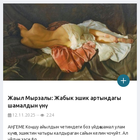
Жаңыл Мырзалы: Жабык эшик артындагы
шамалдын үнү
12.11.2025
224
АҢГЕМЕ Коңшу айылдын четиндеги боз үйдө шамал улам
күчөп, эшиктин чатыры калдыраган сайын келин чочуйт. Ал
үйдүн ээси &n...