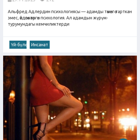
Альфред Адлердин психологиясы — адамды төмөнгө тарткан
эмес, өйдөгө көтөргөн психология. Ал адамдын жүрүм-
турумундагы кемчиликтерди
Үй-бүлө
Инсанат