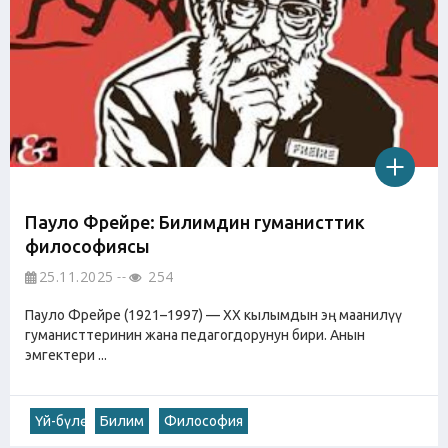
Пауло Фрейре: Билимдин гуманисттик
философиясы
25.11.2025
254
Пауло Фрейре (1921–1997) — ХХ кылымдын эң маанилүү
гуманисттеринин жана педагогдорунун бири. Анын
эмгектери ...
Үй-бүлө
Билим
Философия