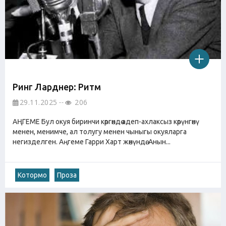
Ринг Ларднер: Ритм
29.11.2025
206
АҢГЕМЕ Бул окуя биринчи көргөндө адеп-ахлаксыз көрүнгөнү
менен, менимче, ал толугу менен чыныгы окуяларга
негизделген. Аңгеме Гарри Харт жөнүндө. Анын...
Котормо
Проза