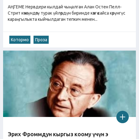
АҢГЕМЕ Нервдери кылдай чыңалган Алан Остен Пелл-
Стрит көчөсүндөгү турак үйлөрдүн биринде көзгө сайса көрүнгүс
караңгылыкта кыйчылдаган тепкич менен...
Котормо
Проза
Эрих Фроммдун кыргыз коому үчүн эң