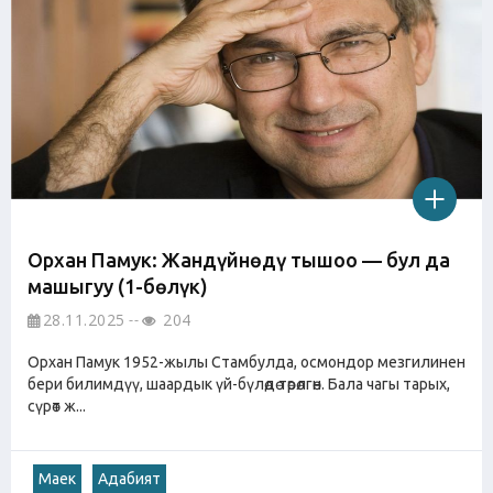
Орхан Памук: Жандүйнөңдү тыңшоо — бул да
машыгуу (1-бөлүк)
28.11.2025
204
Орхан Памук 1952-жылы Стамбулда, осмондор мезгилинен
бери билимдүү, шаардык үй-бүлөдө төрөлгөн. Бала чагы тарых,
сүрөт ж...
Маек
Адабият