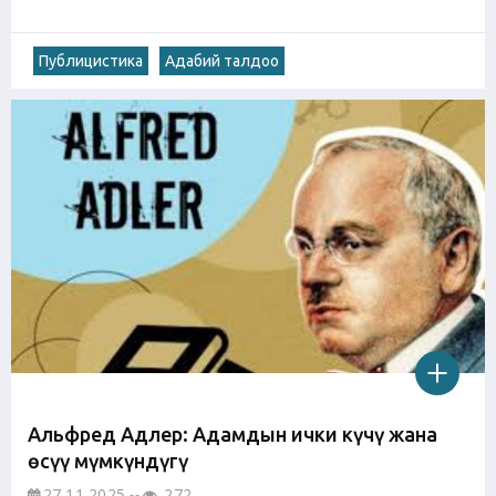
Публицистика
Адабий талдоо
Альфред Адлер: Адамдын ички күчү жана
өсүү мүмкүндүгү
27.11.2025
272