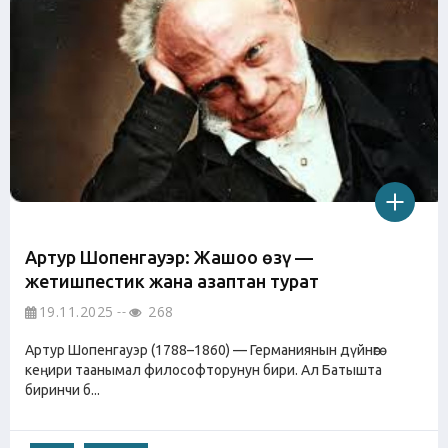
Артур Шопенгауэр: Жашоо өзү —
жетишпестик жана азаптан турат
19.11.2025
268
Артур Шопенгауэр (1788–1860) — Германиянын дүйнөгө
кеңири таанымал философторунун бири. Ал Батышта
биринчи б...