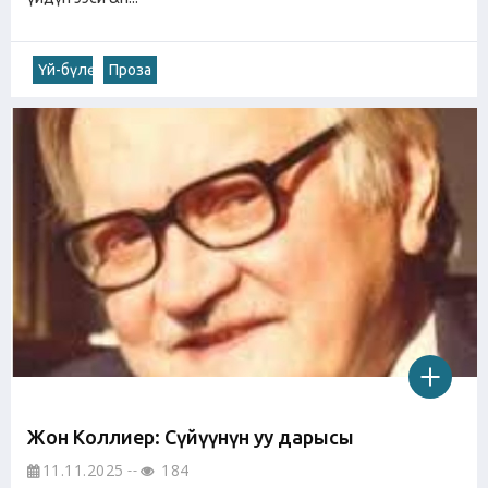
Үй-бүлө
Проза
Жон Коллиер: Cүйүүнүн уу дарысы
11.11.2025
184