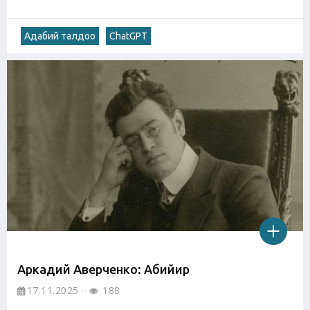
Адабий талдоо
ChatGPT
Аркадий Аверченко: Абийир
17.11.2025
188