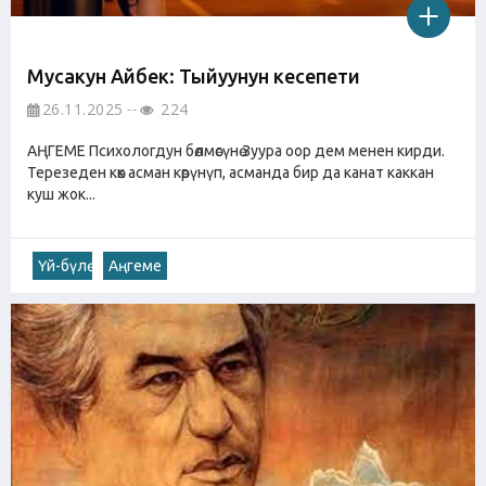
Мусакун Айбек: Тыйуунун кесепети
26.11.2025
224
АҢГЕМЕ Психологдун бөлмөсүнө Зуура оор дем менен кирди.
Терезеден көк асман көрүнүп, асманда бир да канат каккан
куш жок...
Үй-бүлө
Аңгеме