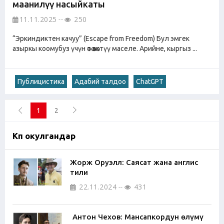
маанилүү насыйкаты
11.11.2025
250
“Эркиндиктен качуу” (Escape from Freedom) Бул эмгек
азыркы коомубуз үчүн өтө өзөктүү маселе. Арийне, кыргыз ...
Публицистика
Адабий талдоо
ChatGPT
1
2
Көп окулгандар
Жорж Оруэлл: Саясат жана англис
тили
22.11.2024
431
Антон Чехов: Мансапкордун өлүмү