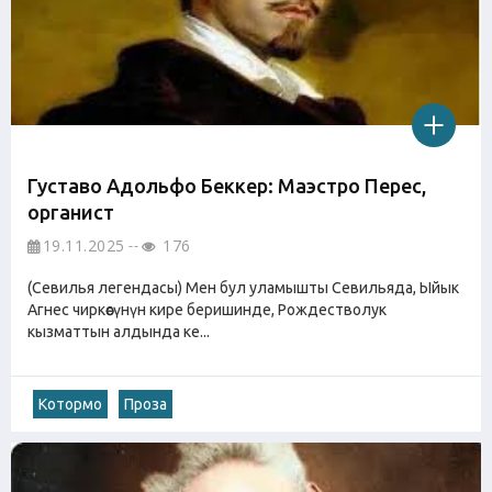
Густаво Адольфо Беккер: Маэстро Перес,
органист
19.11.2025
176
(Севилья легендасы) Мен бул уламышты Севильяда, Ыйык
Агнес чиркөөсүнүн кире беришинде, Рождестволук
кызматтын алдында ке...
Котормо
Проза