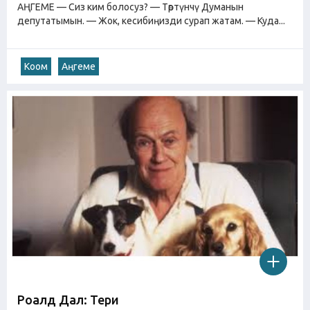
АҢГЕМЕ — Сиз ким болосуз? — Төртүнчү Думанын
депутатымын. — Жок, кесибиңизди сурап жатам. — Куда...
Коом
Аңгеме
Роалд Дал: Тери