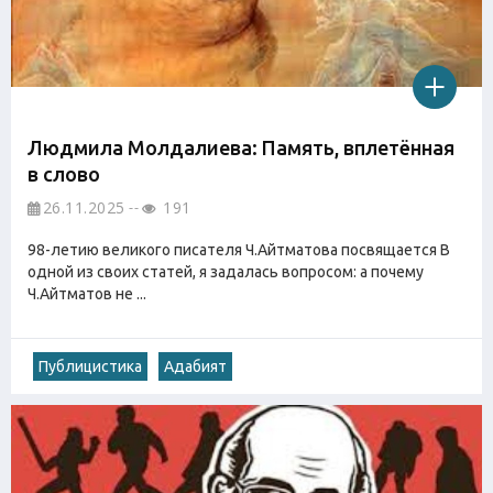
Людмила Молдалиева: Память, вплетённая
в слово
26.11.2025
191
98-летию великого писателя Ч.Айтматова посвящается В
одной из своих статей, я задалась вопросом: а почему
Ч.Айтматов не ...
Публицистика
Адабият