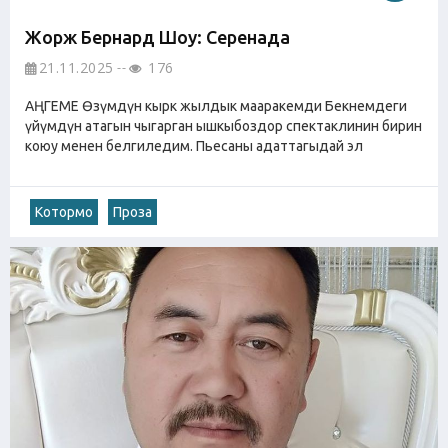
Жорж Бернард Шоу: Серенада
21.11.2025
176
АҢГЕМЕ Өзүмдүн кырк жылдык мааракемди Бекнемдеги
үйүмдүн атагын чыгарган ышкыбоздор спектаклинин бирин
коюу менен белгиледим. Пьесаны адаттагыдай эл
Котормо
Проза