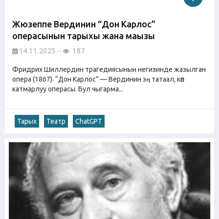
Жюзеппе Вердинин “Дон Карлос”
операсынын тарыхы жана маңызы
14.11.2025
187
Фридрих Шиллердин трагедиясынын негизинде жазылган
опера (1867). “Дон Карлос” — Вердинин эң татаал, көп
катмарлуу операсы. Бул чыгарма...
Тарых
Театр
ChatGPT