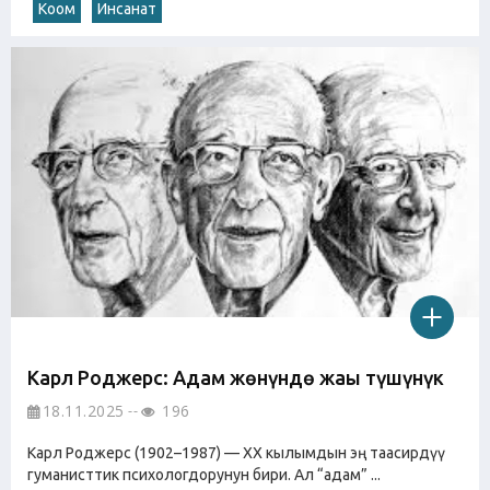
Коом
Инсанат
Карл Роджерс: Адам жөнүндө жаңы түшүнүк
18.11.2025
196
Карл Роджерс (1902–1987) — ХХ кылымдын эң таасирдүү
гуманисттик психологдорунун бири. Ал “адам” ...