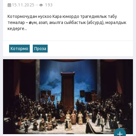
15.11.2025
193
Котормочудан нускоо Кара юмордо трагедиялык табу
темалар – өлүм, азап, акылга сыйбастык (абсурд), моралдык
кедерге...
Котормо
Проза