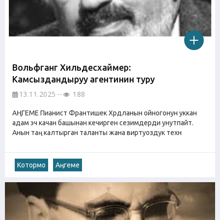
Вольфганг Хильдесхаймер:
Камсыздандыруу агентинин туру
13.11.2025
188
АҢГЕМЕ Пианист Франтишек Хрдланын ойногонун уккан
адам эч качан башынан кечирген сезимдерди унутпайт.
Анын таң калтырган таланты жана виртуоздук техн
Котормо
Аңгеме