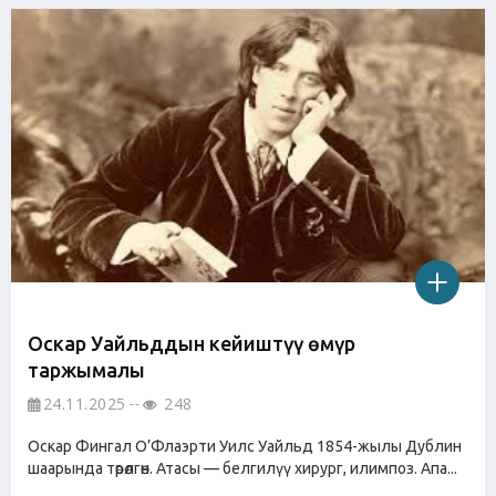
Оскар Уайльддын кейиштүү өмүр
таржымалы
24.11.2025
248
Оскар Фингал О’Флаэрти Уилс Уайльд 1854-жылы Дублин
шаарында төрөлгөн. Атасы — белгилүү хирург, илимпоз. Апа...