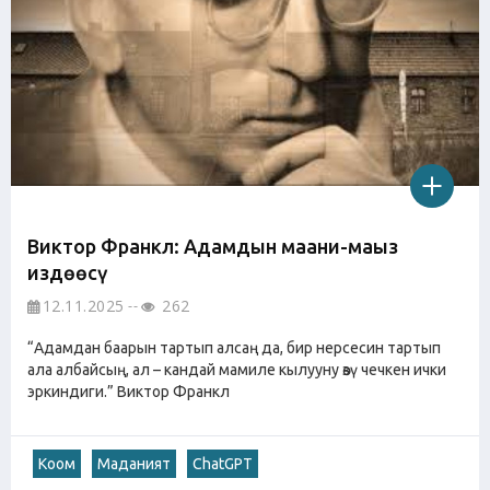
Виктор Франкл: Адамдын маани-маңыз
издөөсү
12.11.2025
262
“Адамдан баарын тартып алсаң да, бир нерсесин тартып
ала албайсың, ал – кандай мамиле кылууну өзү чечкен ички
эркиндиги.” Виктор Франкл
Коом
Маданият
ChatGPT