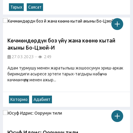
Тарых
Саясат
Көчмөндөрдүн боз үйү жана көөнө кытай
акыны Бо-Цзюй-И
27.03.2023
249
Адам турмушу менен жаратылыш жошоосунун эриш-аркак
биримдиги асыресе эртеги тарых-тагдыры көбүнчө
көчмөнчүлүк менен ажыр...
Котормо
Адабият
Юсуф Идрис: Оорунун тили