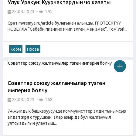
Улук Уракун: Куурчактардын чоң казаты
28.03.2023
195
Cүрөт mvremya.ru/article булагынан алынды. ГРОТЕСКТҮҮ
НОВЕЛЛА “Себеби пианино ичип алган, мен эмес”. Том Уэй...
Коом
Проза
Советтер союзу жалганчылар түзгөн
империя болчу
28.03.2023
168
74 жылдык башкаруусунда коммунисттер элди тынымсыз
алдап жүрүп отурушкан, алар азыр да бул жалганчыл
уятсыздыгын улантыш...