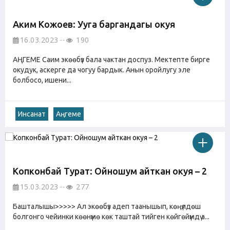
Аким Кожоев: Ууга баргандагы окуя
16.03.2023
190
АҢГЕМЕ Саим экөөбүз бала чактан доспуз. Мектепте бирге
окудук, аскерге да чогуу бардык. Анын оройлугу эле
болбосо, ишени...
Инсанат
Аңгеме
Копконбай Турат: Ойношум айткан окуя – 2
15.03.2023
277
Башталышы>>>>> Ал экөөбүз адеп таанышып, көңүлдөш
болгонго чейинки көөнүмө көк таштай тийген көйгөйүмдү а...