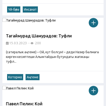
Үй-бүлө
Инсанат
Тагаймурад Шамурадов: Туфли
15.03.2023
200
(сатиралык аңгеме) – Ой, кут болсун! – деди Назир бөлмөгө
кирген кесиптеши Алымтайдын бутундагы жапжаңы
туфл...
Котормо
Аңгеме
Павел Пелин: Кой