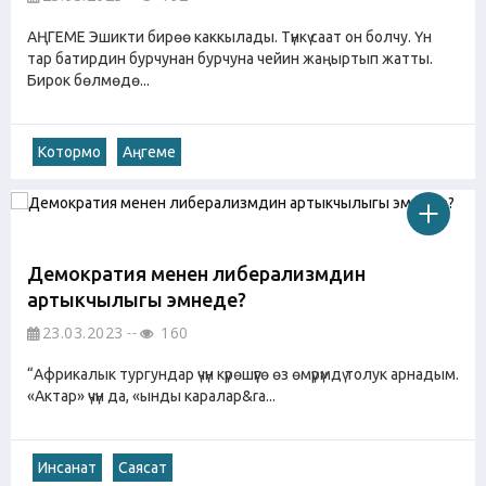
АҢГЕМЕ Эшикти бирөө каккылады. Түнкү саат он болчу. Үн
тар батирдин бурчунан бурчуна чейин жаңыртып жатты.
Бирок бөлмөдө...
Котормо
Аңгеме
Демократия менен либерализмдин
артыкчылыгы эмнеде?
23.03.2023
160
“Африкалык тургундар үчүн күрөшүүгө өз өмүрүмдү толук арнадым.
«Актар» үчүн да, «ынды каралар&ra...
Инсанат
Саясат