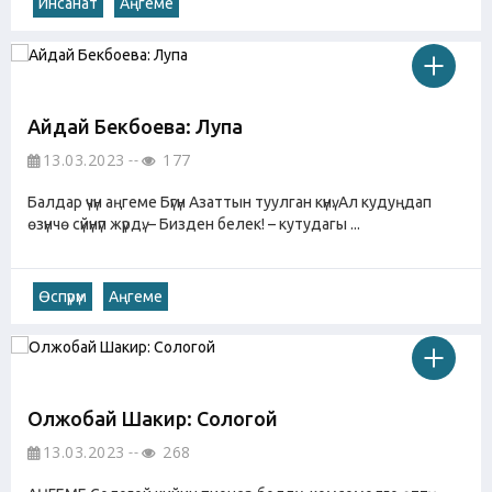
Инсанат
Аңгеме
Айдай Бекбоева: Лупа
13.03.2023
177
Балдар үчүн аңгеме Бүгүн Азаттын туулган күнү. Ал кудуңдап
өзүнчө сүйүнүп жүрдү. – Бизден белек! – кутудагы ...
Өспүрүм
Аңгеме
Олжобай Шакир: Сологой
13.03.2023
268