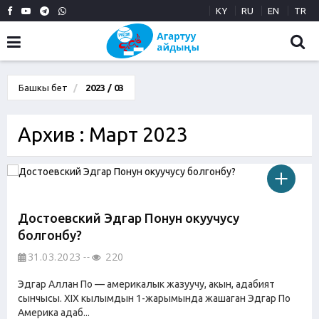
KY
RU
EN
TR
Башкы бет
2023 / 03
Архив : Март 2023
Достоевский Эдгар Понун окуучусу
болгонбу?
31.03.2023
220
Эдгар Аллан По — америкалык жазуучу, акын, адабият
сынчысы. XIX кылымдын 1-жарымында жашаган Эдгар По
Америка адаб...