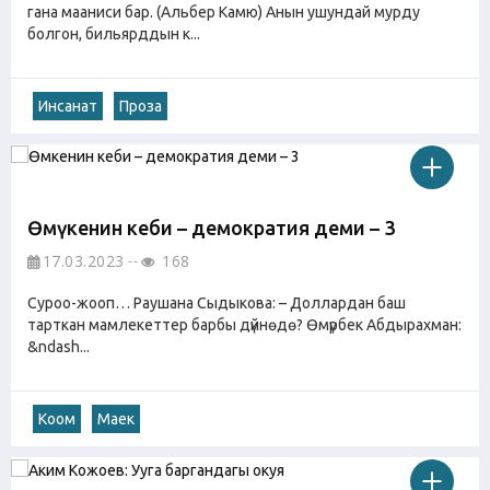
гана мааниси бар. (Альбер Камю) Анын ушундай мурду
болгон, бильярддын к...
Инсанат
Проза
Өмүкенин кеби – демократия деми – 3
17.03.2023
168
Суроо-жооп… Раушана Сыдыкова: – Доллардан баш
тарткан мамлекеттер барбы дүйнөдө? Өмүрбек Абдырахман:
&ndash...
Коом
Маек