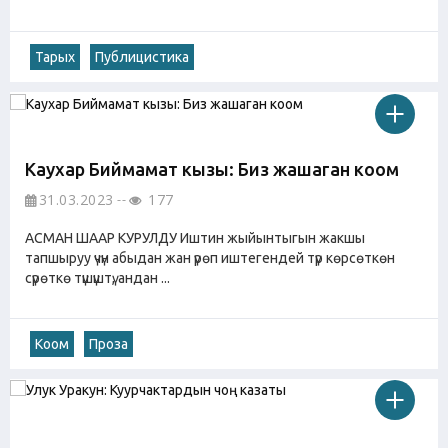
Тарых
Публицистика
Каухар Биймамат кызы: Биз жашаган коом
31.03.2023
177
АСМАН ШААР КУРУЛДУ Иштин жыйынтыгын жакшы
тапшыруу үчүн абыдан жан үрөп иштегендей түр көрсөткөн
сүрөткө түшүштү, андан ...
Коом
Проза