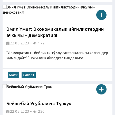
Эмил Үмөт: Экономикалык ийгиликтердин
ачкычы – демократия!
22.03.2023
172
"Демократияны бийликти түбөлүк сактап калгысы келгендер
жамандайт" “Эркиндик үнү” подкастында Кырг...
Маек
Саясат
Бейшебай Усубалиев: Түркүк
22.03.2023
226