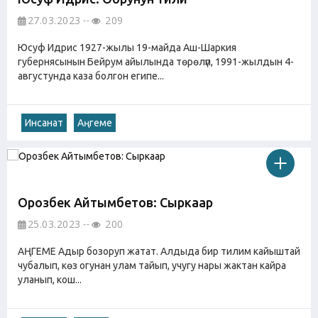
27.03.2023
209
Юсуф Идрис 1927-жылы 19-майда Аш-Шаркия
губернясынын Бейрум айылында төрөлүп, 1991-жылдын 4-
августунда каза болгон египе...
Инсанат
Аңгеме
Орозбек Айтымбетов: Сыркаар
25.03.2023
200
АҢГЕМЕ Адыр бозоруп жатат. Алдыда бир тилим кайыштай
чубалып, көз огунан улам тайып, учугу нары жактан кайра
уланып, кош...