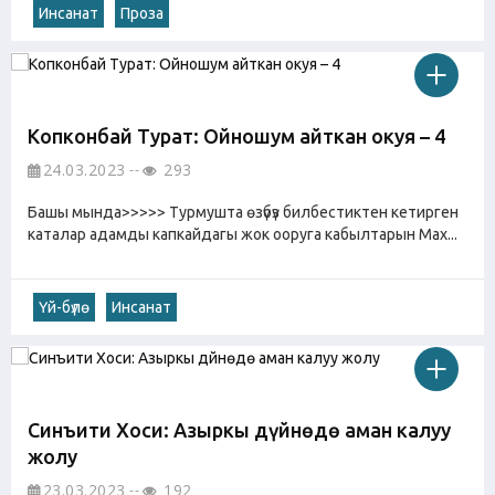
Инсанат
Проза
Копконбай Турат: Ойношум айткан окуя – 4
24.03.2023
293
Башы мында>>>>> Турмушта өзүбүз билбестиктен кетирген
каталар адамды капкайдагы жок ооруга кабылтарын Мах...
Үй-бүлө
Инсанат
Синъити Хоси: Азыркы дүйнөдө аман калуу
жолу
23.03.2023
192