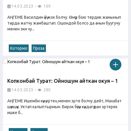
14.03.2023
169
АҢГЕМЕ Василдин үйү жок болчу. Өмүр бою тердик жамынып
төрдө жатчу жамбаштап. Ошондой болсо да анын буугучу
менен эки чу...
Котормо
Проза
Копконбай Турат: Ойношум айткан окуя – 1
14.03.2023
280
АҢГЕМЕ Ишемби күнү эртең менен эрте болчу дейт, Махабат
шүмшүк. Уктап калыптырмын. Бирок бүгүн күндөгүдөн эртерек
ишке б...