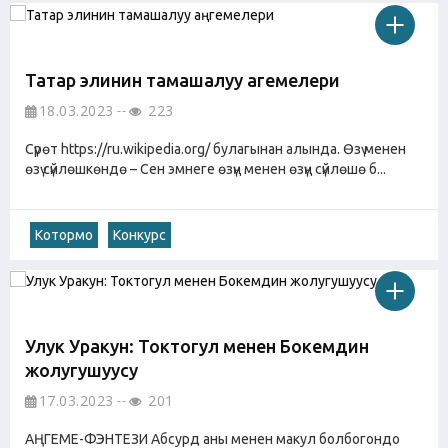
Татар элинин тамашалуу аңгемелери
18.03.2023
223
Сүрөт https://ru.wikipedia.org/ булагынан алында. Өзү менен
өзү сүйлөшкөндө – Сен эмнеге өзүң менен өзүң сүйлөшө б...
Котормо
Конкурс
Улук Уракун: Токтогул менен Бокемдин
жолугушуусу
17.03.2023
201
АҢГЕМЕ-ФЭНТЕЗИ Абсурд аны менен макул болбогондо