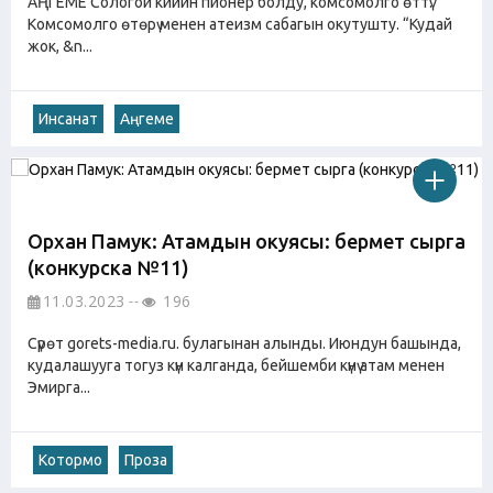
АҢГЕМЕ Сологой кийин пионер болду, комсомолго өттү.
Комсомолго өтөрү менен атеизм сабагын окутушту. “Кудай
жок, &n...
Инсанат
Аңгеме
Орхан Памук: Атамдын окуясы: бермет сырга
(конкурска №11)
11.03.2023
196
Cүрөт gorets-media.ru. булагынан алынды. Июндун башында,
кудалашууга тогуз күн калганда, бейшемби күнү атам менен
Эмирга...
Котормо
Проза