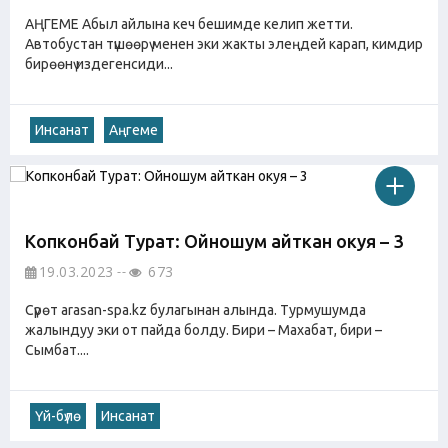
АҢГЕМЕ Абыл айлына кеч бешимде келип жетти.
Автобустан түшөөрү менен эки жакты элеңдей карап, кимдир
бирөөнү издегенсиди...
Инсанат
Аңгеме
Копконбай Турат: Ойношум айткан окуя – 3
19.03.2023
673
Сүрөт arasan-spa.kz булагынан алында. Турмушумда
жалындуу эки от пайда болду. Бири – Махабат, бири –
Сымбат....
Үй-бүлө
Инсанат