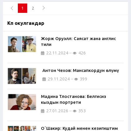
1
2
Көп окулгандар
Жорж Оруэлл: Саясат жана англис
тили
22.11.2024
426
Антон Чехов: Мансапкордун өлүмү
29.11.2024
399
Мадина Тлостанова: Белгисиз
кыздын портрети
27.01.2026
353
О`Шакир: Кудай менен кезигиштим