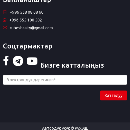
+996 558 08 08 60
+996 555 100 502
ruheshsaity@gmail.com
Соцтармактар
Бизге катталыңыз
Катталуу
Автордук укук © РухЭш.