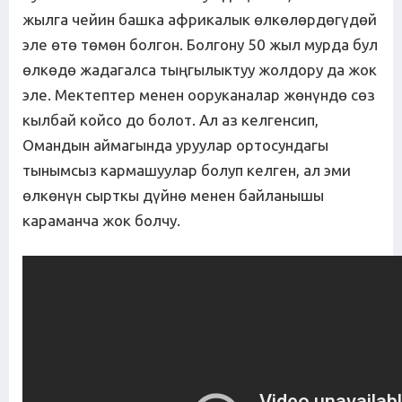
жылга чейин башка африкалык өлкөлөрдөгүдөй
эле өтө төмөн болгон. Болгону 50 жыл мурда бул
өлкөдө жадагалса тыңгылыктуу жолдору да жок
эле. Мектептер менен ооруканалар жөнүндө сөз
кылбай койсо до болот. Ал аз келгенсип,
Омандын аймагында уруулар ортосундагы
тынымсыз кармашуулар болуп келген, ал эми
өлкөнүн сырткы дүйнө менен байланышы
караманча жок болчу.