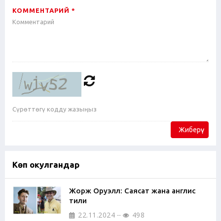
КОММЕНТАРИЙ *
Жиберүү
Көп окулгандар
Жорж Оруэлл: Саясат жана англис
тили
22.11.2024
498