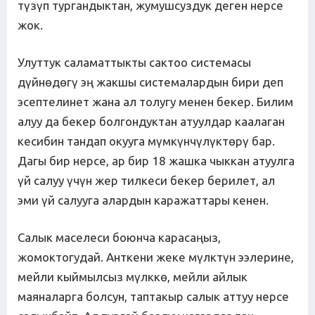
түзүп тургандыктан, жумушсуздук деген нерсе
жок.
Улуттук саламаттыкты сактоо системасы
дүйнөдөгү эң жакшы системалардын бири деп
эсептелинет жана ал толугу менен бекер. Билим
алуу да бекер болгондуктан атуулдар каалаган
кесибин тандап окууга мүмкүнчүлүктөрү бар.
Дагы бир нерсе, ар бир 18 жашка чыккан атуулга
үй салуу үчүн жер тилкеси бекер берилет, ал
эми үй салууга алардын каражаттары кенен.
Салык маселеси боюнча карасаңыз,
жомоктогудай. Анткени жеке мүлктүн ээлерине,
мейли кыймылсыз мүлккө, мейли айлык
маяналарга болсун, таптакыр салык аттуу нерсе