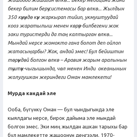
бекер билим берүү системасы бар өлкө... Жылдын
350 күнүндө күн жаркырап тийип, укмуштуудай
кооз жаратылыш менен көрүп-билбегени жок
заки туристерди да таң калтырган өлкө...
Мындай нерсе жомокто гана болот деп ойлоп
жатасыңарбы? Жок, андай эмес! Бул бейиштин
төрүндөй болгон өлкө – Аравия жарым аралынын
түштүк-чыгышында, чөл менен Инди океанынын
жолугушкан жериндеги Оман мамлекети!
Мурда кандай эле
Ооба, бүгүнкү Оман — бул чындыгында эле
кыялдагы нерсе, бирок дайыма эле мындай
болгон эмес. Эки миң жылдан ашкан тарыхы бар
бул мамлекетте жашоонун деңгээли, 1970-