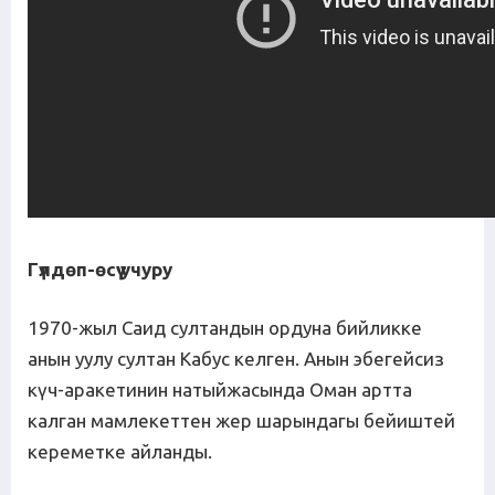
Гүлдөп-өсүү учуру
1970-жыл Саид султандын ордуна бийликке
анын уулу султан Кабус келген. Анын эбегейсиз
күч-аракетинин натыйжасында Оман артта
калган мамлекеттен жер шарындагы бейиштей
кереметке айланды.