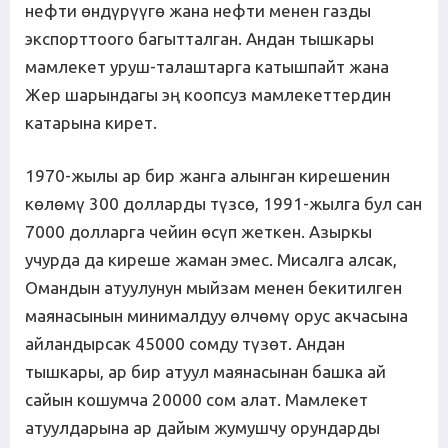
нефти өндүрүүгө жана нефти менен газды
экспорттоого багытталган. Андан тышкары
мамлекет уруш-талаштарга катышпайт жана
Жер шарындагы эң коопсуз мамлекеттердин
катарына кирет.
1970-жылы ар бир жанга алынган кирешенин
көлөмү 300 долларды түзсө, 1991-жылга бул сан
7000 долларга чейин өсүп жеткен. Азыркы
учурда да киреше жаман эмес. Мисалга алсак,
Омандын атуулунун мыйзам менен бекитилген
маянасынын минималдуу өлчөмү орус акчасына
айландырсак 45000 сомду түзөт. Андан
тышкары, ар бир атуул маянасынан башка ай
сайын кошумча 20000 сом алат. Мамлекет
атуулдарына ар дайым жумушчу орундарды