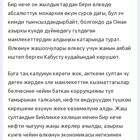
Бир нече он жылдыктардан бери өлкөдө
абсалюттук монархия өкүм сүрсө дагы, бул эч
кимди тынчсыздандырбайт, болгондо да Оман
азыркы күндө дүйнөдөгү гүлдөгөн
мамлекеттердин алдыңкы катарында турат.
Өлкөнүн жашоочулары өлкөсү үчүн жанын аябай
иштеп берген Кабусту кудайындай көрүшөт.
Буга таң калуунун кереги жок, анткени султан чү
деген жерден эле мамлекеттик кызматтагылар
белчесине чейин баткан коррупцияны түп
тамырынан талкалап, нефти өндүрүүдөн түшкөн
кирешени өзүнүн жеке көзөмөлүнө алды. Жаш
султандын бийликке келиши менен бир нече
нефти чыгуучу жаңы жерлер ачылды, азыркы
күнгө чейин өлкөнүн экономикасы негизинен