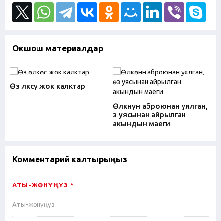
Окшош материалдар
Өз өлкөсү жок калктар
Өлкөнүн аброюнан уялган,
өз уясынан айрылган
акындын маеги
Комментарий калтырыңыз
АТЫ-ЖӨНҮҢҮЗ *