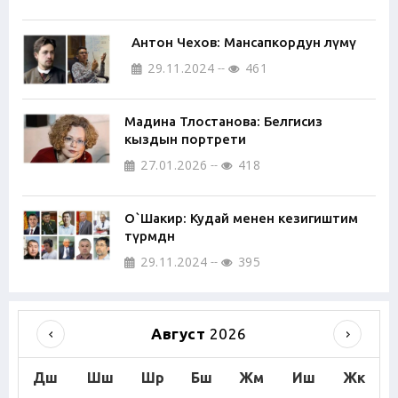
Антон Чехов: Мансапкордун өлүмү
29.11.2024
461
Мадина Тлостанова: Белгисиз
кыздын портрети
27.01.2026
418
О`Шакир: Кудай менен кезигиштим
түрмөдөн
29.11.2024
395
Август
2026
Дш
Шш
Шр
Бш
Жм
Иш
Жк