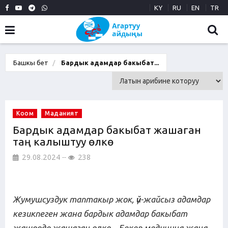
KY
RU
EN
TR
Башкы бет
Бардык адамдар бакыбат...
Коом
Маданият
Бардык адамдар бакыбат жашаган
таң калыштуу өлкө
29.08.2024
238
Жумушсуздук таптакыр жок, үй-жайсыз адамдар
кезикпеген жана бардык адамдар бакыбат
жашоодо жашаган өлкө... Бекер медицина жана