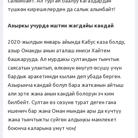
салынбайт. Ал тургай баалуу кагаздардан
түшкөн кирешелерден да салык алынбайт!
Азыркы учурда иштин жагдайы кандай
2020-жылдын январь айында Кабус каза болду,
азыр Оманды анын аталаш иниси Хайтем
башкарууда. Ал мурдакы султандын тынчтык
саясатын улантып, өлкөнүн өнүгүп-өсүшү үчүн
бардык аракетимди кылам деп убада берген.
Азырынча кандай болуп бара жатканын айтыш
али эрте жана анын кандай болорун эч ким
билбейт. Султан өз сөзүнө турат деген гана
ишенич бар жана Оман мындан ары да күчтүү
жана тынчтыкты сүйгөн алдыңкы мамлекет
боюнча каларына үмүт чоң!