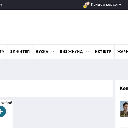
ү
Колдоо көрсөтүү
ӨТҮ
ЭЛ-КИТЕП
НУСКА
БИЗ ЖӨНҮНДӨ
ӨНӨКТӨШТӨР
ЖАР
Кө