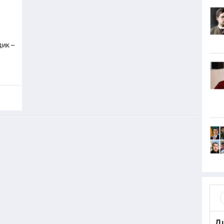
ик –
Д