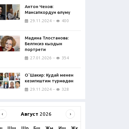
Антон Чехов:
Мансапкордун өлүмү
29.11.2024
400
Мадина Тлостанова:
Белгисиз кыздын
портрети
27.01.2026
354
О`Шакир: Кудай менен
кезигиштим түрмөдөн
29.11.2024
328
Август
2026
ш
Шш
Шр
Бш
Жм
Иш
Жк