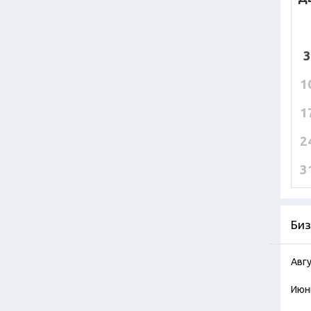
3
1
1
2
3
Биз
Авг
Июн