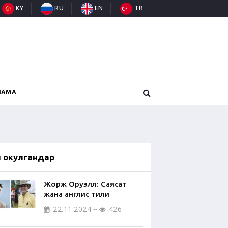
KY
RU
EN
TR
НАМА
п окулгандар
Жорж Оруэлл: Саясат
жана англис тили
22.11.2024
426