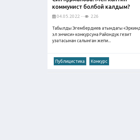
коммунист болбой калдым?
04.05.2022
226
Табылды Эгембердиев атындагы «Эркинд
эл энчиси» конкурсуна Райондук гезит
узатасынан салынган жепи...
Публицистика
Конкурс