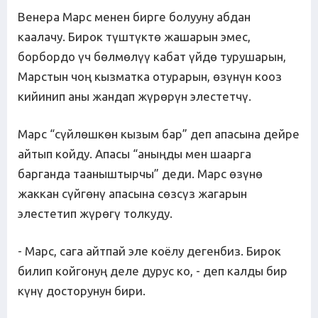
Венера Марс менен бирге болууну абдан
каалачу. Бирок түштүктө жашарын эмес,
борбордо үч бөлмөлүү кабат үйдө турушарын,
Марстын чоң кызматка отурарын, өзүнүн кооз
кийинип аны жандап жүрөрүн элестетчү.
Марс “сүйлөшкөн кызым бар” деп апасына дейре
айтып койду. Апасы “аныңды мен шаарга
барганда тааныштырчы” деди. Марс өзүнө
жаккан сүйгөнү апасына сөзсүз жагарын
элестетип жүрөгү толкуду.
- Марс, сага айтпай эле коёлу дегенбиз. Бирок
билип койгонуң деле дурус ко, - деп калды бир
күнү досторунун бири.