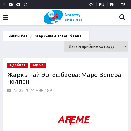
KY
RU
EN
TR
Башкы бет
Жаркынай Эргешбаева:...
Адабият
Аңгеме
Жаркынай Эргешбаева: Марс-Венера-
Чолпон
23.07.2024
189
АҢГЕМЕ