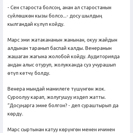
- Сен староста болсоң, анан ал старостанын
сүйлөшкөн кызы болсо...- досу шылдың
кылгандай күлүп койду.
Марс эми жатакананын жанынан, окуу жайдын
алдынан таранып баспай калды. Венеранын
жашаган жагына жолобой койду. Аудиторияда
андан алыс отуруп, жолукканда суз учурашып
өтүп кетчү болду.
Венера мындай мамилеге түшүнгөн жок.
Суроолуу карап, жолугушуу издеп жатты.
“Досуңарга эмне болгон? - деп сураштырып да
көрдү.
Марс сыртынан катуу көрүнгөн менен ичинен