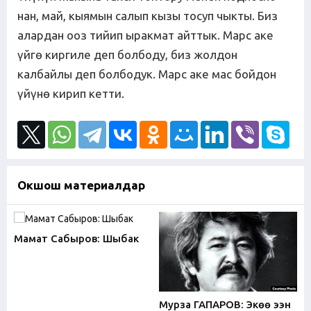
нан, май, кыямын салып кызы тосуп чыкты. Биз
алардан ооз тийип ыракмат айттык. Марс аке
үйгө киргиле деп болбоду, биз жолдон
калбайлы деп болбодук. Марс аке мас бойдон
үйүнө кирип кетти.
Окшош материалдар
Мамат Сабыров: Шыбак
Мурза ГАПАРОВ: Экөө ээн