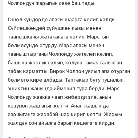
Чолпондун жарыгын сезе баштады.
Ошол күндөрдө апасы шаарга келип калды.
Сүйлөшкөндөй сүйүшкөн кызы менен
таанышканы жатаканага келип, Марстын
бөлмөсүндө отурду. Марс апасы менен
тааныштырганы Чолпонду жетелеп келип,
башына жоолук салып, колуна тамак салынган
табак карматты. Бирок Чолпон уялып апа отурган
бөлмөгө кире албады. Таптакыр буту тушалып,
эшиктин жанында ийменип тура берди. Марс
Чолпонду жаакка чаап жиберди эле, анын
көзүнөн жаш агып кетти. Анан жашын да
аарчыганга жарабай шар кирип кетти. Жарым
жылдан соң айылга барып көшөгөгө кирди.