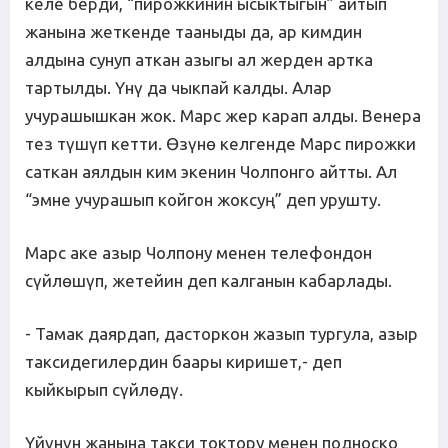
келе берди, “пирожкинин ысыктыгын” айтып
жанына жеткенде тааныды да, ар кимдин
алдына сунуп аткан азыгы ал жерден артка
тартылды. Үнү да чыкпай калды. Алар
учурашышкан жок. Марс жер карап алды. Венера
тез түшүп кетти. Өзүнө келгенде Марс пирожки
саткан аялдын ким экенин Чолпонго айтты. Ал
“эмне учурашып койгон жоксуң” деп урушту.
Марс аке азыр Чолпону менен телефондон
сүйлөшүп, жетейин деп калганын кабарлады.
- Тамак даярдап, дасторкон жазып тургула, азыр
таксидегилердин баары киришет,- деп
кыйкырып сүйлөдү.
Үйүнүн жанына такси токтору менен подноско