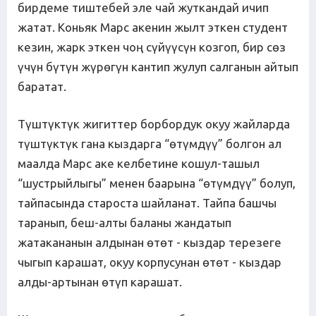
бирдеме тиштебей эле чай жуткандай ичип
жатат. Коньяк Марс акенин жылт эткен студент
кезин, жарк эткен чоң сүйүүсүн козгоп, бир сөз
үчүн бүтүн жүрөгүн кантип жулуп салганын айтып
баратат.
Түштүктүк жигиттер борбордук окуу жайларда
түштүктүк гана кыздарга “өтүмдүү” болгон ал
маалда Марс аке келбетине кошул-ташыл
“шустрыйлыгы” менен баарына “өтүмдүү” болуп,
тайпасында староста шайланат. Тайпа башчы
таранып, беш-алты баланы жандатып
жатакананын алдынан өтөт - кыздар терезеге
чыгып карашат, окуу корпусунан өтөт - кыздар
алды-артынан өтүп карашат.