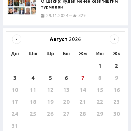
О`Шакир: Кудай менен кезигиштим
түрмөдөн
29.11.2024
329
Август
2026
Дш
Шш
Шр
Бш
Жм
Иш
Жк
1
2
3
4
5
6
7
8
9
10
11
12
13
14
15
16
17
18
19
20
21
22
23
24
25
26
27
28
29
30
31