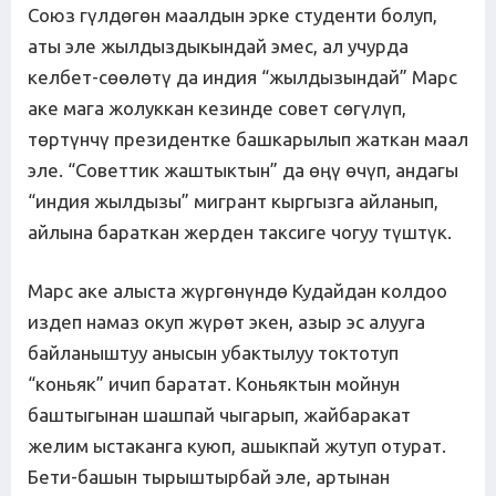
Союз гүлдөгөн маалдын эрке студенти болуп,
аты эле жылдыздыкындай эмес, ал учурда
келбет-сөөлөтү да индия “жылдызындай” Марс
аке мага жолуккан кезинде совет сөгүлүп,
төртүнчү президентке башкарылып жаткан маал
эле. “Советтик жаштыктын” да өңү өчүп, андагы
“индия жылдызы” мигрант кыргызга айланып,
айлына бараткан жерден таксиге чогуу түштүк.
Марс аке алыста жүргөнүндө Кудайдан колдоо
издеп намаз окуп жүрөт экен, азыр эс алууга
байланыштуу анысын убактылуу токтотуп
“коньяк” ичип баратат. Коньяктын мойнун
баштыгынан шашпай чыгарып, жайбаракат
желим ыстаканга куюп, ашыкпай жутуп отурат.
Бети-башын тырыштырбай эле, артынан