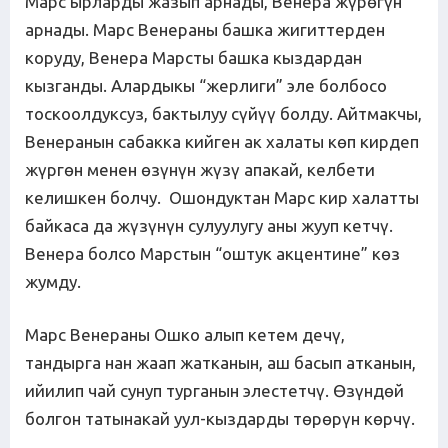
Марс ырларды жазып арнады, Венера жүрөгүн
арнады. Марс Венераны башка жигиттерден
коруду, Венера Марсты башка кыздардан
кызганды. Алардыкы “жерлиги” эле болбосо
тоскоолдуксуз, бактылуу сүйүү болду. Айтмакчы,
Венеранын сабакка кийген ак халаты көп кирдеп
жүргөн менен өзүнүн жүзү апакай, келбети
келишкен болчу. Ошондуктан Марс кир халатты
байкаса да жүзүнүн сулуулугу аны жууп кетчү.
Венера болсо Марстын “оштук акцентине” көз
жумду.
Марс Венераны Ошко алып кетем дечү,
тандырга нан жаап жатканын, аш басып атканын,
ийилип чай сунуп турганын элестетчү. Өзүндөй
болгон татынакай уул-кыздарды төрөрүн көрчү.