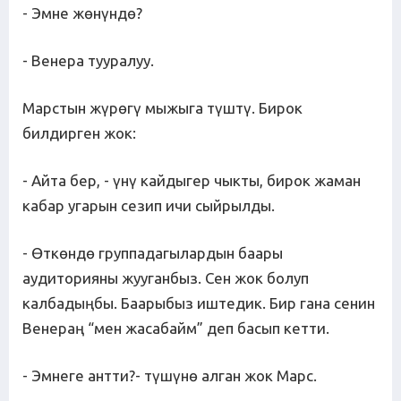
- Эмне жөнүндө?
- Венера тууралуу.
Марстын жүрөгү мыжыга түштү. Бирок
билдирген жок:
- Айта бер, - үнү кайдыгер чыкты, бирок жаман
кабар угарын сезип ичи сыйрылды.
- Өткөндө группадагылардын баары
аудиторияны жууганбыз. Сен жок болуп
калбадыңбы. Баарыбыз иштедик. Бир гана сенин
Венераң “мен жасабайм” деп басып кетти.
- Эмнеге антти?- түшүнө алган жок Марс.