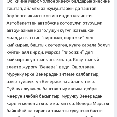
Оо, кийин Марс Чолпон экөөсү балдарын энесине
таштап, айлыгы аз жумуштарын да таштап
борборго акчасы көп иш издеп келишти.
Автобекеттен автобуска которулуп отурушуп
автоунаанын козголушун күтүп жатышкан
маалда сырттан “пирожки, пирожки” деп
кыйкырып, баштык көтөргөн, күнгө карала болуп
күйгөн аял кирди. Марска “пирожки” деп
кыйкырган үн тааныш сезилди. Көзү тааный
электе жүрөгү “Венера” деди. Ошол экен.
Мурунку эрке Венерадан эчтеме калбаптыр,
азыр түйшүктүн Венерасына айланыптыр.
Түйшүк жүзүнөн баштап тырмагына дейре
мөөрүн аянбай басыптыр, мурунку Венерадан
кареги менен аты эле калыптыр. Венера Марсты
байкабай ал тарапка тамагын сунуштап басып