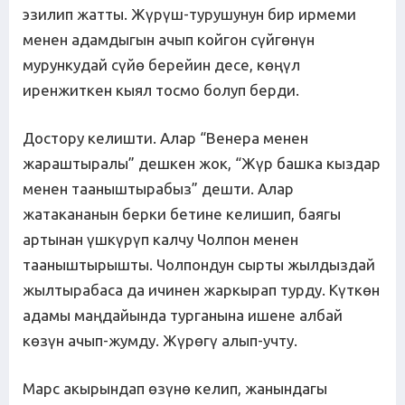
эзилип жатты. Жүрүш-турушунун бир ирмеми
менен адамдыгын ачып койгон сүйгөнүн
мурункудай сүйө берейин десе, көңүл
иренжиткен кыял тосмо болуп берди.
Достору келишти. Алар “Венера менен
жараштыралы” дешкен жок, “Жүр башка кыздар
менен тааныштырабыз” дешти. Алар
жатакананын берки бетине келишип, баягы
артынан үшкүрүп калчу Чолпон менен
тааныштырышты. Чолпондун сырты жылдыздай
жылтырабаса да ичинен жаркырап турду. Күткөн
адамы маңдайында турганына ишене албай
көзүн ачып-жумду. Жүрөгү алып-учту.
Марс акырындап өзүнө келип, жанындагы