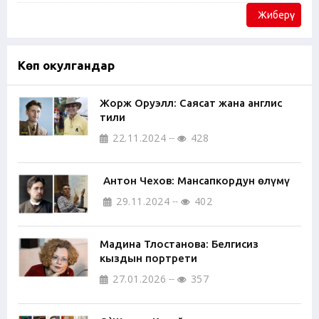
Жиберүү
Көп окулгандар
Жорж Оруэлл: Саясат жана англис
тили
22.11.2024
428
Антон Чехов: Мансапкордун өлүмү
29.11.2024
402
Мадина Тлостанова: Белгисиз
кыздын портрети
27.01.2026
357