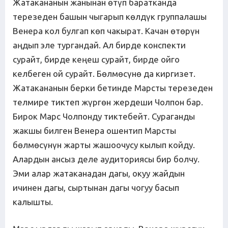
Жатакананын жанынан өтүп баратканда
терезеден башын чыгарып көлдүк группалашы
Венера кол булгап көп чакырат. Качан өтөрүн
аңдып эле тургандай. Ал бирде конспекти
сурайт, бирде кеңеш сурайт, бирде ойго
келбеген ой сурайт. Бөлмөсүнө да киргизет.
Жатакананын берки бетинде Марсты терезеден
телмире тиктеп жүргөн жердеши Чолпон бар.
Бирок Марс Чолпонду тиктебейт. Сураганды
жакшы билген Венера ошентип Марсты
бөлмөсүнүн жарты жашоочусу кылып койду.
Алардын ансыз деле аудиториясы бир болчу.
Эми алар жатаканадан дагы, окуу жайдын
ичинен дагы, сыртынан дагы чогуу басып
калышты.