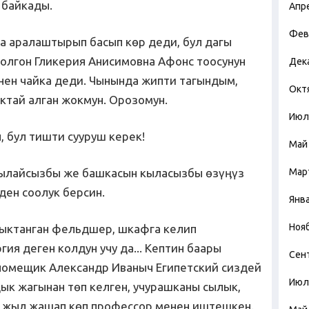
 байкады.
Апр
Фев
а аралаштырып басып көр деди, бул дагы
олгон Гликерия Анисимовна Афонс тоосунун
Дек
енен чайка деди. Чынында жипти тагындым,
Окт
ктай алган жокмун. Орозомун.
Июл
 бул тишти сууруш керек!
Май
арылайсызбы же башкасын кыласызбы өзүӊүз
Мар
 ден соолук берсин.
Янв
Ноя
ырыктанган фельдшер, шкафга келип
ия деген колдун учу да... Кептин баары
Сен
 помещик Александр Иваныч Египетский сиздей
Июл
дык жагынан төп келген, учурашканы сылык,
и жыл жашап көп профессор менен иштешкен.