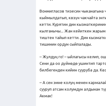
Вонмигласов тизесин чыканагына
кыймылдатып, көзүн чакчайта энт
кетти. Курятин дин кызматкерини
кылганычы... Жан кейиткен жарым
тиштен тайып кетти. Дин кызматке
тишинин ордун сыйпалады.
– Жулдуӊ го! – ыйлагысы келип, о
Сени да оо дүйнөдө ушинтип тартс
билбегенден кийин сууруба да. Көз
– А сен эмне колуӊ менен кармала
сууруп атсам колумдун алдынан түр
Акмак!