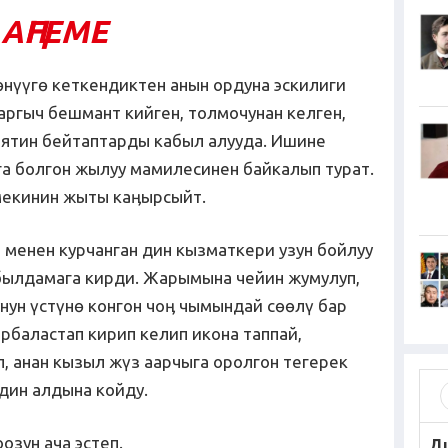
АҢГЕМЕ
нүүгө кеткендиктен анын ордуна эскилиги
аргыч бешмант кийген, толмочунан келген,
тин бейтаптарды кабыл алууда. Ишине
а болгон жылуу мамилесинен байкалып турат.
мекинин жыты каӊырсыйт.
 менен курчанган дин кызматкери узун бойлуу
былдамага кирди. Жарымына чейин жумулуп,
унун үстүнө конгон чоӊ чымындай сөөлү бар
арбаластап кирип келип икона таппай,
, анан кызыл жүз аарчыга оролгон тегерек
дин алдына койду.
оозун ача эстеп.
Д