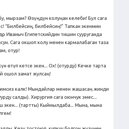
бу, мырзам? Өзүӊдүн колуӊан келеби! Бул сага
ес! “Билбейсиң, билбейсиң!” Тапкан экенмин
др Иваныч Египетскийдин тишин сууруганда
лсун. Сага окшоп колу менен кармалабаган таза
ам, отур!
үн өтүп кетсе экен... Ох! (отурду) Кечке тарта
й ошол замат жулсаң!
илимсиз калк! Мындайлар менен жашасаӊ жинди
уурду салды). Хирургия сага оюнчук эмес...
 экен... (тартты) Кыймылдаба... Мына, мына
лгем!
алды. Көзү тостоюп, купкуу болгон жүзүнөн