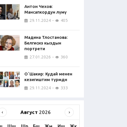
Антон Чехов:
Мансапкордун өлүмү
29.11.2024
405
Мадина Тлостанова:
Белгисиз кыздын
портрети
27.01.2026
360
О`Шакир: Кудай менен
кезигиштим түрмөдөн
29.11.2024
333
Август
2026
ш
Шш
Шр
Бш
Жм
Иш
Жк