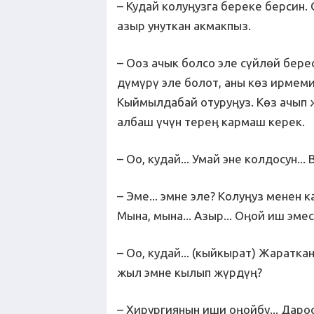
– Кудай колуӊузга береке берсин.
азыр унуткан акмакпыз.
– Ооз ачык болсо эле сүйлөй бере
дүмүрү эле болот, аны көз ирмеми
Кыймылдабай отуруӊуз. Көз ачып 
албаш үчүн тереӊ кармаш керек.
– Оо, кудай... Умай эне колдосун... В
– Эме... эмне эле? Колуӊуз менен 
Мына, мына... Азыр... Оӊой иш эмес 
– Оо, кудай... (кыйкырат) Жараткан
жыл эмне кылып жүрдүң?
– Хирургиянын иши оӊойбу... Дароо