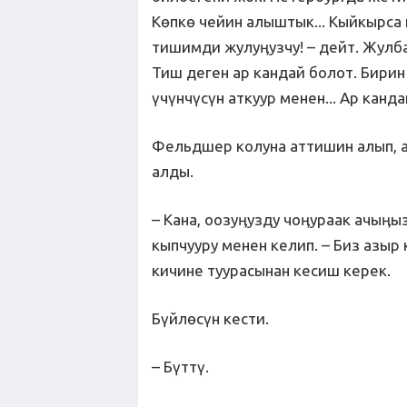
Көпкө чейин алыштык... Кыйкырса 
тишимди жулуӊузчу! – дейт. Жулб
Тиш деген ар кандай болот. Бирин
үчүнчүсүн аткуур менен... Ар канда
Фельдшер колуна аттишин алып, а
алды.
– Кана, оозуӊузду чоӊураак ачыӊы
кыпчууру менен келип. – Биз азыр
кичине туурасынан кесиш керек.
Бүйлөсүн кести.
– Бүттү.