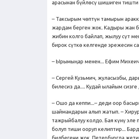
арасынан бүйлөсү шишиген тишти
– Таксырым чөптүн тамырын аракк
жардам берген жок. Кадыры жан б
жибин колго байлап, жылуу сүт м
бирок сүткө келгенде эрежесин са
– Ырымыңар менен... Ефим Михеич,
– Сергей Кузьмич, жуласызбы, д
билесиз да.... Кудай ылайым сизге
– Ошо да кеппи...– деди оор бас
шаймандарын алып жатып. – Хирург
тажрыйбалуу колдо. Бая күнү эле
болуп тиши ооруп келиптир... Бар
билбегени жок. Петербургда жет