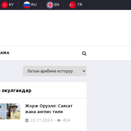
KY
RU
EN
TR
НАМА
п окулгандар
Жорж Оруэлл: Саясат
жана англис тили
22.11.2024
434