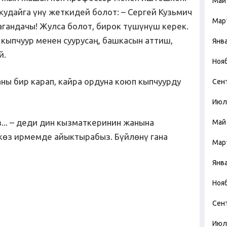
Май
кудайга үнү жеткидей болот: – Сергей Кузьмич
Мар
агандачы! Жулса болот, бирок түшүнүш керек.
 кыпчуур менен суурусаң, башкасын аттиш,
Янв
й.
Ноя
ны бир карап, кайра ордуна коюп кыпчуурду
Сен
Июл
з... – деди дин кызматкеринин жанына
Май
 көз ирмемде айыктырабыз. Бүйлөнү гана
Мар
Янв
Ноя
Сен
Июл