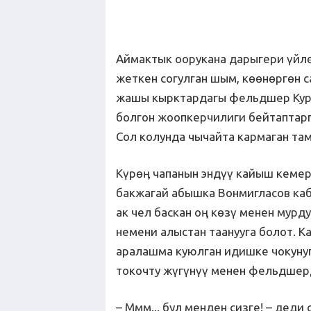
Аймактык оорукана дарыгери үйлө
жеткен согулган шым, көөнөргөн с
жашы кырктардагы фельдшер Куря
болгон жоопкерчилиги бейтаптарг
Сол колунда чычайта кармаган та
Күрөӊ чапанын эндүү кайыш кемер
бакжагай абышка Вонмигласов ка
ак чел баскан оӊ көзү менен мурд
немени алыстан таанууга болот. К
аралашма куюлган идишке чокунуп
токочту жүгүнүү менен фельдшер
– Ммм... бул менден сизге! – деди 