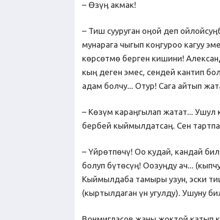
– Өзүӊ акмак!
– Тиш сууруган оӊой деп ойлойсуӊ
мунарага чыгып коӊгуроо кагуу эм
көрсөтмө берген кишини! Алексан
кың деген эмес, сендей кантип бо
адам болчу... Отур! Сага айтып жат
– Көзүм караӊгылап жатат... Ушул к
бербей кыймылдатсаң. Сен тартпа
– Үйрөтпөчү! Оо кудай, кандай б
болуп бүтөсүң! Оозуӊду ач... (кыпч
Кыймылдаба тамыры узун, эски тиш
(кыртылдаган үн угулду). Ушуну би
Вонмигласов жаны жоктой катып к