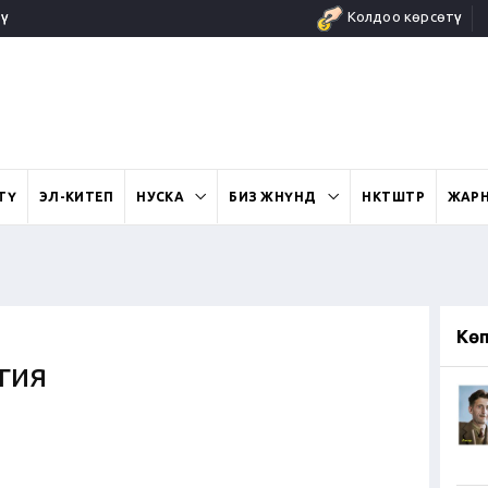
ү
Колдоо көрсөтүү
ӨТҮ
ЭЛ-КИТЕП
НУСКА
БИЗ ЖӨНҮНДӨ
ӨНӨКТӨШТӨР
ЖАР
Кө
гия