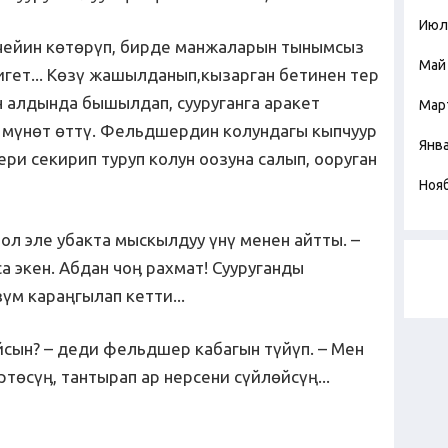
Июл
 чейин көтөрүп, бирде манжаларын тынымсыз
Май
игет... Көзү жашылданып,кызарган бетинен тер
н алдында бышылдап, сууруганга аракет
Мар
 мүнөт өттү. Фельдшердин колундагы кыпчуур
Янв
ри секирип туруп колун оозуна салып, ооруган
Ноя
шол эле убакта мыскылдуу үнү менен айтты. –
а экен. Абдан чоӊ рахмат! Сууруганды
үм караңгылап кетти...
йсын? – деди фельдшер кабагын түйүп. – Мен
төсүӊ, тантырап ар нерсени сүйлөйсүң...