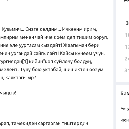
3
 Кузьмич... Сизге келдим... Ичкеним ирим,
1
емпирим менен чай иче коём деп тишим ооруп,
ине эле ууртасам сыздайт! Жаагыман бери
1
нен ургандай сайгылайт! Кайсы күнөөм үчүн,
2
тургиядан
[1]
кийин“көп сүйлөчү болдуң,
мелейт. Түнү бою уктабай, шишиктен оозум
3
н, каяктагы ыр?
ачыӊыз!
Биз
Авг
Июн
арап, тамекиден саргарган тиштердин