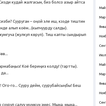
 Сизди кудай жалгасын, биз болсо азыр айтса
Май
Мар
сизби? Сууруган – оӊой эле иш, кээде тиштин
Янв
нде алып коём...(кыпчуурду салды).
жумгуча (жулкуп көрүп). Тиш капты сындырып
Ноя
Сен
вв...
Июл
Май
кармабаӊыз! Коё бериӊиз колду! (тартты).
да...
Мар
Янв
! Ого-го... Сууру дейм, суурубайсыӊбы! Беш
Ноя
Сен
 сууруп салуу мүмкүн эмес. Мына, мына...