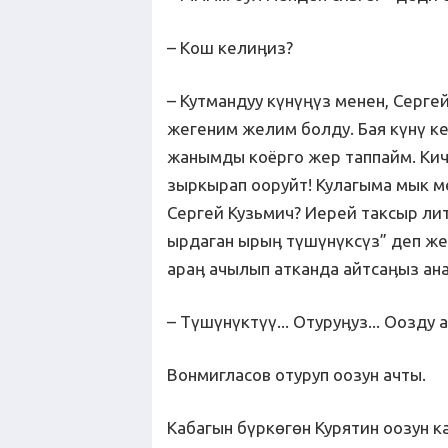
– Кош келиӊиз?
– Кутмандуу күнүңүз менен, Сергей
жегеним желим болду. Бая күнү к
жанымды коёрго жер таппайм. Кич
зыркырап ооруйт! Кулагыма мык ме
Сергей Кузьмич? Иерей таксыр ли
ырдаган ырыӊ түшүнүксүз” деп же
араӊ ачылып атканда айтсаӊыз ана
– Түшүнүктүү... Отуруӊуз... Оозду 
Вонмигласов отуруп оозун ачты.
Кабагын бүркөгөн Курятин оозун к