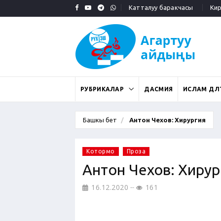
Катталуу баракчасы
Кирү
РУБРИКАЛАР
ДАСМИЯ
ИСЛАМ ДӨӨЛ
Башкы бет
Антон Чехов: Хирургия
Котормо
Проза
Антон Чехов: Хирур
16.12.2020
161