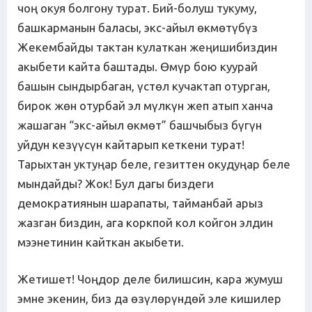
чоң окуя болгону турат. Бий-болуш тукуму,
башкарманын баласы, экс-айыл өкмөтүбүз
Жекембайды тактан кулаткан жеңишибиздин
акыбети кайта баштады. Өмүр бою куурай
башын сындырбаган, үстөл кучактап отурган,
бирок жөн отурбай эл мүлкүн жеп атып ханча
жашаган “экс-айыл өкмөт” башчыбыз бүгүн
уйдун кезүүсүн кайтарып кеткени турат!
Тарыхтан уктуңар беле, гезиттен окудуңар беле
мындайды? Жок! Бул дагы биздеги
демократиянын шарапаты, тайманбай арыз
жазган биздин, ага коркпой кол койгон элдин
мээнетинин кайткан акыбети.
Жетишет! Чоңдор деле билишсин, кара жумуш
эмне экенин, биз да өзүлөрүндөй эле кишилер