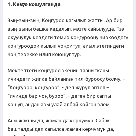
1. Кезүүгө кошулганда
Зың-зың-зың! Коңгуроо кагылып жатты. Ар бир
зың-зыңы башка кадалып, мээге сайылууда. Тээ
окуучулук кездеги темир коңгуроону чиркөөдөгү
коңгуроодой кылып чоңойтуп, айыл этегиндеги
чоң терекке илип коюшуптур.
Мектептеги коңгуроо экенин таанытканы
ичиндеги жипке байланган тил-буроосу болчу. –
“Коңгуроо, коңгуроо”, - деп жүрүп эптеп –
“ичинде бар чоң буроо”, - деген бир сапты
кошуп, андан ары улай албай койгон элем.
Аны жакшы да, жаман да көрчүмүн. Сабак
башталды деп кагылса жаман көрчүмүн да,