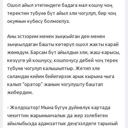
Ошол айыл этегиндеги бадага мал кошчу чоң
теректин түбүнө бүт айыл эли чогулуп, бир чоң
окуянын күбөсү болмокпуз.
Аны эстээрим менен зыңкыйган ден менен
зыңкылдаган башты көтөрүп ошол жакты карай
жөнөдүм. Барсам бүт айылдын эли, жаш-карысы,
кезүүгө уй кошчусу, кошпочусу дебей чоң терек
түбүнө чогулуп калышыптыр. Жетип эле
саламдан кийин бийигирээк арык кырына чыга
калып “оратор” жаным чогулушту баштап
жибердим.
- Жолдоштор! Мына бүгүн дүйнөлүк картада
чекиттин жарымынчалык да жер ээлебеген
айылыбызда адамзаттык деңгээлдеги тарыхый