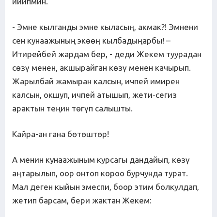
ийипмин.
- Эмне кылганды эмне кыласың, акмак?! Эмнени
сен кунаажының экөөң кылбадыңарбы! –
Итирейбей жардам бер, - деди Жекем туурадан
сөзү менен, акшырайган көзү менен качырып.
Жарылбай жамыран калсын, ичпей имирен
калсын, окшуп, ичпей атышып, жети-сегиз
арактын теңин төгүп салышты.
Кайра-ан гана бөтөштөр!
А менин кунаажыным курсагы дандайып, көзү
аңтарылып, оор онтоп короо бурчунда турат.
Мал деген кыйын эмеспи, боор этим болкулдап,
жетип барсам, бери жактан Жекем: