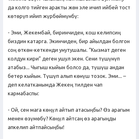
да колго тийген аракты жөн эле ичип ийбей тост
көтөрүп ийип жүрбөймүнбү:
- Эми, Жекембай, биринчиден, кош келипсиң
биздин катарга. Экинчиден, бир айылдан болгон
соң өткөн-кеткенди унутушалы. “Кызмат деген
колдун кири” деген ушул экен. Сени түшүнүп
атабыз... Чыгыш кыйын болсо да, түшүш андан
бетер кыйын. Түшүп алып көнүш тозок. Эми... –
деп келатканымда Жекең тилден чап
кармабаспы:
- Ой, сен мага көңүл айтып атасыңбы? Өз арагым
менен өзүмөбү? Көңүл айтсаң өз арагыңды
апкелип айтпайсыңбы!