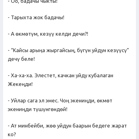
- Оо, бадачы чыкты!
- Тарыхта жок бадачы!
- А өкмөтүм, кезүү келди дечи?!
- “Кайсы арыңа жыргайсың, бүгүн уйдун кезүүсү”
дечү беле!
- Ха-ха-ха. Элестет, качкан уйду кубалаган
Жекеңди!
- Уйлар сага эл эмес. Чоң экениңди, өкмөт
экениңди түшүнгөндөй!
- Ат минбейби, жөө уйдун баарын бедеге жарат
ко?