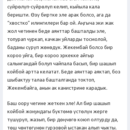
сүйрөлүп-сүйрөлүп келип, кыйыла кала
беришти. Өзү биртке эле арак болсо, ага да
“хвостко” илингилери бар ой. Аңгыча эки жак
жол четинен беде аянттар башталды эле,
топурап чуркап, качкан уйларды тосмолой,
баданы сүрүп жөнөдүк. Жекембай болсо бир
короо уйга, бир короо эркекке айгыр
салынгандай болуп чайпала басып, бир шашып
койбой артта келатат. Беде аянттар аяктап, боз
шыбактуу талаа башталганда токтоп,
Жекембайга, анын ак канистрине карадык.
Баш оору чегине жеткен эле! Ал бир шашып
койбой жонундагы бүктөмө үстөлүн жерге
түшүрүп, жазып, бир дөңчөгө коюп олтурду да,
төш чөнтөгүнөн гурзовой ыстакан алып чыкты.