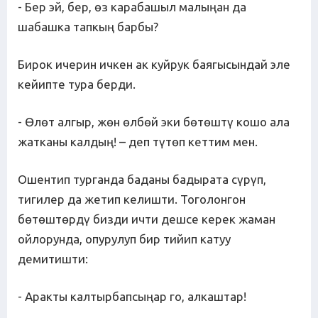
- Бер эй, бер, өз карабашыл малыңан да
шабашка тапкың барбы?
Бирок ичерин ичкен ак куйрук баягысындай эле
кейипте тура берди.
- Өлөт алгыр, жөн өлбөй эки бөтөштү кошо ала
жатканы калдың! – деп түтөп кеттим мен.
Ошентип турганда баданы бадырата сүрүп,
тигилер да жетип келишти. Тоголонгон
бөтөштөрдү бизди ичти дешсе керек жаман
ойлорунда, опурулуп бир тийип катуу
демитишти:
- Аракты калтырбапсыңар го, алкаштар!