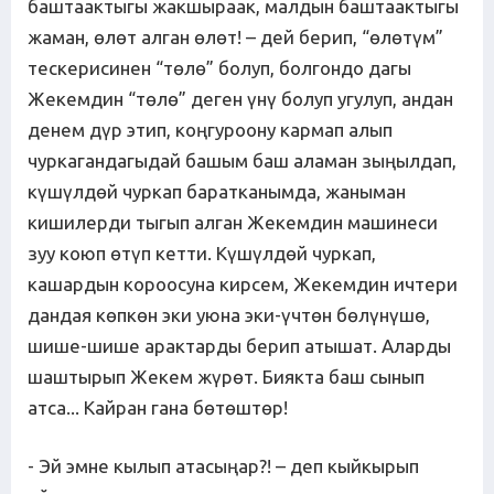
баштаактыгы жакшыраак, малдын баштаактыгы
жаман, өлөт алган өлөт! – дей берип, “өлөтүм”
тескерисинен “төлө” болуп, болгондо дагы
Жекемдин “төлө” деген үнү болуп угулуп, андан
денем дүр этип, коңгуроону кармап алып
чуркагандагыдай башым баш аламан зыңылдап,
күшүлдөй чуркап баратканымда, жаныман
кишилерди тыгып алган Жекемдин машинеси
зуу коюп өтүп кетти. Күшүлдөй чуркап,
кашардын короосуна кирсем, Жекемдин ичтери
дандая көпкөн эки уюна эки-үчтөн бөлүнүшө,
шише-шише арактарды берип атышат. Аларды
шаштырып Жекем жүрөт. Биякта баш сынып
атса... Кайран гана бөтөштөр!
- Эй эмне кылып атасыңар?! – деп кыйкырып