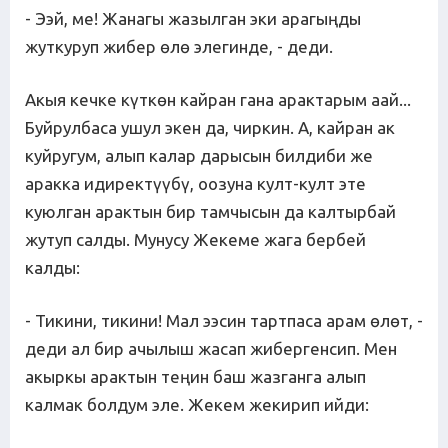
- Ээй, ме! Жанагы жазылган эки арагыңды
жуткуруп жибер өлө элегинде, - деди.
Акыя кечке күткөн кайран гана арактарым аай...
Буйрулбаса ушул экен да, чиркин. А, кайран ак
куйругум, алып калар дарысын билдиби же
аракка идиректүүбү, оозуна култ-култ эте
куюлган арактын бир тамчысын да калтырбай
жутуп салды. Мунусу Жекеме жага бербей
калды:
- Тикини, тикини! Мал ээсин тартпаса арам өлөт, -
деди ал бир ачылыш жасап жибергенсип. Мен
акыркы арактын теңин баш жазганга алып
калмак болдум эле. Жекем жекирип ийди: