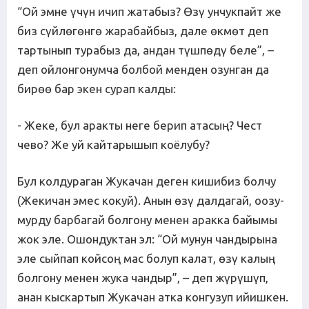
“Ой эмне үчүн ичип жатабыз? Өзү унчукпайт же
биз сүйлөгөнгө жарабайбыз, дале өкмөт деп
тартынып турабыз да, андан түшпөдү беле”, –
деп ойлонгонумча болбой менден озунган да
бирөө бар экен сурап калды:
- Жеке, бул аракты неге берип атасың? Чест
чево? Же уй кайтарышып коёлубу?
Бул колдураган Жукачан деген кишибиз болчу
(Жекичан эмес кокуй). Анын өзү далдагай, оозу-
мурду барбагай болгону менен аракка байымы
жок эле. Ошондуктан эл: “Ой мунун чандырына
эле сыйпап койсоң мас болуп калат, өзү калың
болгону менен жука чандыр”, – деп жүрүшүп,
анан кыскартып Жукачан атка конгузуп ийишкен.