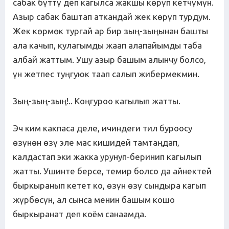
сабак бүттү деп кагылса жакшы көрүп кетчүмүн.
Азыр сабак баштап аткандай жек көрүп турдум.
Жек көрмөк тургай ар бир зың-зыңынан башты
ала качып, кулагымды жаап алапайымды таба
албай жаттым. Ушу азыр башым алынчу болсо,
үн жетпес туңгуюк таап салып жибермекмин.
Зың-зың-зың!.. Коңгуроо кагылып жатты.
Эч ким какпаса деле, ичиндеги тил буроосу
өзүнөн өзү эле мас кишидей тамтаңдап,
калдастап эки жакка урунуп-беринип кагылып
жатты. Ушинте берсе, темир болсо да айнектей
быркыранып кетет ко, өзүн өзү сындыра кагып
жүрбөсүн, ал сынса менин башым кошо
быркыранат деп коём санаамда.