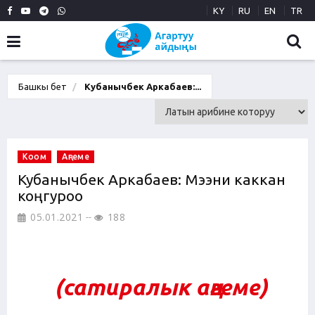
KY
RU
EN
TR
Башкы бет
Кубанычбек Аркабаев:...
Коом
Аңгеме
Кубанычбек Аркабаев: Мээни каккан
коңгуроо
05.01.2021
188
(сатиралык а
ңгеме
)