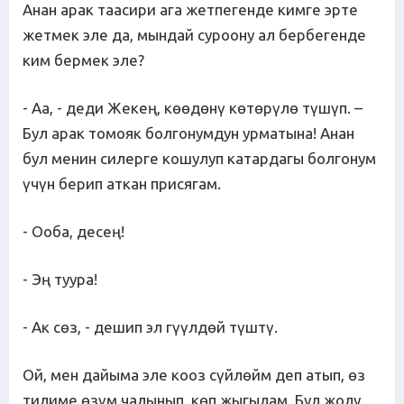
Анан арак таасири ага жетпегенде кимге эрте
жетмек эле да, мындай суроону ал бербегенде
ким бермек эле?
- Аа, - деди Жекең, көөдөнү көтөрүлө түшүп. –
Бул арак томояк болгонумдун урматына! Анан
бул менин силерге кошулуп катардагы болгонум
үчүн берип аткан присягам.
- Ооба, десең!
- Эң туура!
- Ак сөз, - дешип эл гүүлдөй түштү.
Ой, мен дайыма эле кооз сүйлөйм деп атып, өз
тилиме өзүм чалынып, көп жыгылам. Бул жолу