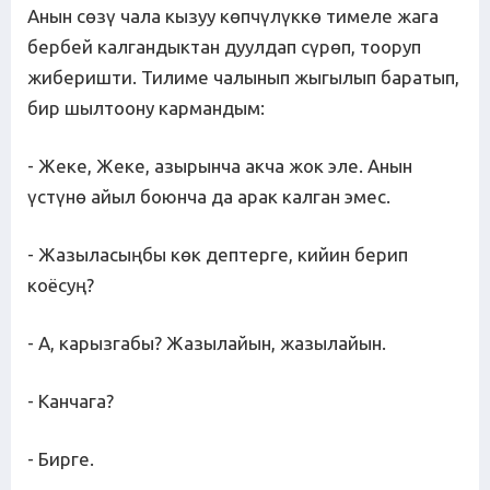
Анын сөзү чала кызуу көпчүлүккө тимеле жага
бербей калгандыктан дуулдап сүрөп, тооруп
жиберишти. Тилиме чалынып жыгылып баратып,
бир шылтоону кармандым:
- Жеке, Жеке, азырынча акча жок эле. Анын
үстүнө айыл боюнча да арак калган эмес.
- Жазыласыңбы көк дептерге, кийин берип
коёсуң?
- А, карызгабы? Жазылайын, жазылайын.
- Канчага?
- Бирге.