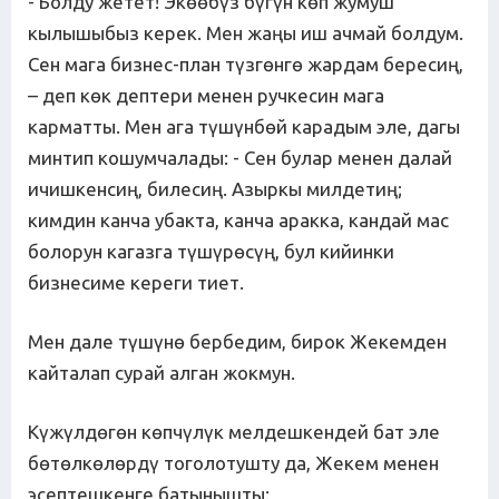
- Болду жетет! Экөөбүз бүгүн көп жумуш
кылышыбыз керек. Мен жаңы иш ачмай болдум.
Сен мага бизнес-план түзгөнгө жардам бересиң,
– деп көк дептери менен ручкесин мага
карматты. Мен ага түшүнбөй карадым эле, дагы
минтип кошумчалады: - Сен булар менен далай
ичишкенсиң, билесиң. Азыркы милдетиң;
кимдин канча убакта, канча аракка, кандай мас
болорун кагазга түшүрөсүң, бул кийинки
бизнесиме кереги тиет.
Мен дале түшүнө бербедим, бирок Жекемден
кайталап сурай алган жокмун.
Күжүлдөгөн көпчүлүк мелдешкендей бат эле
бөтөлкөлөрдү тоголотушту да, Жекем менен
эсептешкенге батынышты: