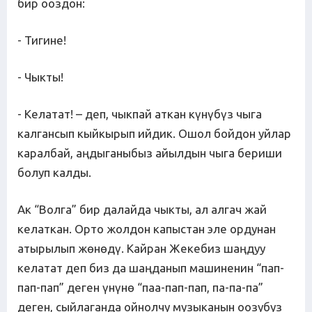
бир ооздон:
- Тигине!
- Чыкты!
- Келатат! – деп, чыкпай аткан күнүбүз чыга
калгансып кыйкырып ийдик. Ошол бойдон уйлар
каралбай, аңдыганыбыз айылдын чыга бериши
болуп калды.
Ак “Волга” бир далайда чыкты, ал алгач жай
келаткан. Орто жолдон капыстан эле ордунан
атырылып жөнөдү. Кайран Жекебиз шаңдуу
келатат деп биз да шаңданып машиненин “пап-
пап-пап” деген үнүнө “паа-пап-пап, па-па-па”
деген, сыйлаганда ойнолчу музыканын оозубуз