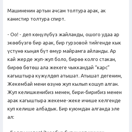
Машиненин артын ачсам толтура арак, ак
канистир толтура спирт.
- Оо! - деп көңүлүбүз жайланды, ошого удаа ар
экөөбүзгө бир арак, бир гурзовой тийгенде кык
үстүнө кыңая бүт өмүр майрамга айланды. Ар
кай жерде жуп-жуп боло, бирөө колго стакан,
бирөө бөтөш ала жекеге чыккандай “карс”
кагыштыра күжүлдөп атышат. Атышат дегеним,
Жекембай мени өзүнө жуп кылып кошуп алган.
Жуп келишкенибиз менен, бири-бирибиз менен
арак кагыштыра жекеме-жеке ичише келгенде
куп келише албадык. Бир куюмдан алганда эле
ал: