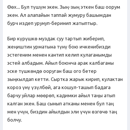
Өөх... Бул түшүм экен. Зың-зың эткен баш оорум
экен. Ал алапайын таппай жумуру башымдан
бурч издеп урунуп-беринип жатыптыр.
Бир күрүшкө муздак суу тартып жиберип,
жеңиштин урматына түнү бою ичкенибизди
эстегеним менен кантип келип кулаганымды
эстей албадым. Айыл боюнча арак калбаганы
эске түшкөндө ооруган баш ого бетер
зыңкылдап кетти. Сыртка жарык кирип, кулактан
короз үнү үзүлбөй, ага кошул-ташып бадага
барчу уйлар мөөрөп, кадимки айыл таңы атып
калган экен. Баш сынып атканы менен бул таң
мен үчүн, биздин айылдын эли үчүн өзгөчө таң
болчу.