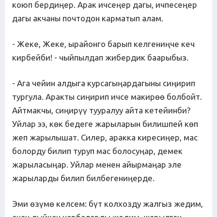
коюп бердиңер. Арак ичсеңер дагы, ичпесеңер
дагы акчаны почтодон карматып алам.
- Жеке, Жеке, ырайонго барып келгениңче кеч
кирбейби! - чыйпылдап жибердик баарыбыз.
- Ага чейин алдыга курсагыңардагыны сиңирип
тургула. Аракты сиңирип ичсе макирөө болбойт.
Айтмакчы, сиңирүү тууралуу айта кетейинби?
Уйлар ээ, көк бедеге жарыларын билишпей көп
жеп жарылышат. Силер, аракка киресиңер, мас
болорду билип туруп мас болосуңар, демек
жарыласыңар. Уйлар менен айырмаңар эле
жарыларды билип билбегениңерде.
Эми өзүмө келсем: бүт колхозду жалгыз жедим,