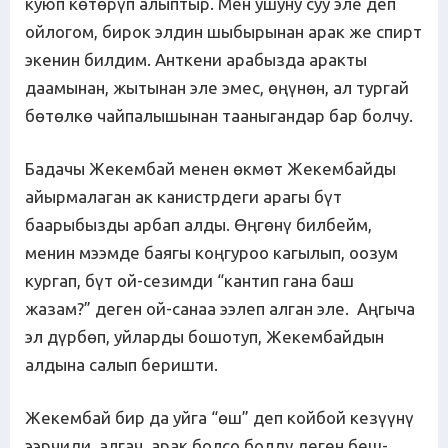
куюп көтөрүп алыптыр. Мен ушуну суу эле деп
ойлогом, бирок элдин шыбырынан арак же спирт
экенин билдим. Анткени арабызда аракты
даамынан, жытынан эле эмес, өңүнөн, ал тургай
бөтөлкө чайпалышынан тааныгандар бар болчу.
Бадачы Жекембай менен өкмөт Жекембайды
айырмалаган ак канистрдеги арагы бүт
баарыбызды арбап алды. Өңгөнү билбейм,
менин мээмде баягы коңгуроо кагылып, оозум
кургап, бүт ой-сезимди “кантип гана баш
жазам?” деген ой-санаа ээлеп алган эле. Аңгыча
эл дүрбөп, уйларды бошотуп, Жекембайдын
алдына салып беришти.
Жекембай бир да уйга “өш” деп койбой кезүүнү
ээрчиди, алгач, арак болсо болду деген беш-