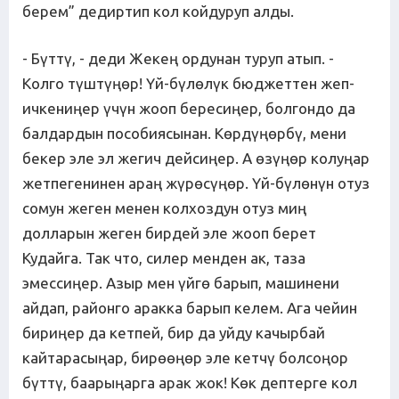
берем” дедиртип кол койдуруп алды.
- Бүттү, - деди Жекең ордунан туруп атып. -
Колго түштүңөр! Үй-бүлөлүк бюджеттен жеп-
ичкениңер үчүн жооп бересиңер, болгондо да
балдардын пособиясынан. Көрдүңөрбү, мени
бекер эле эл жегич дейсиңер. А өзүңөр колуңар
жетпегенинен араң жүрөсүңөр. Үй-бүлөнүн отуз
сомун жеген менен колхоздун отуз миң
долларын жеген бирдей эле жооп берет
Кудайга. Так что, силер менден ак, таза
эмессиңер. Азыр мен үйгө барып, машинени
айдап, районго аракка барып келем. Ага чейин
бириңер да кетпей, бир да уйду качырбай
кайтарасыңар, бирөөңөр эле кетчү болсоңор
бүттү, баарыңарга арак жок! Көк дептерге кол