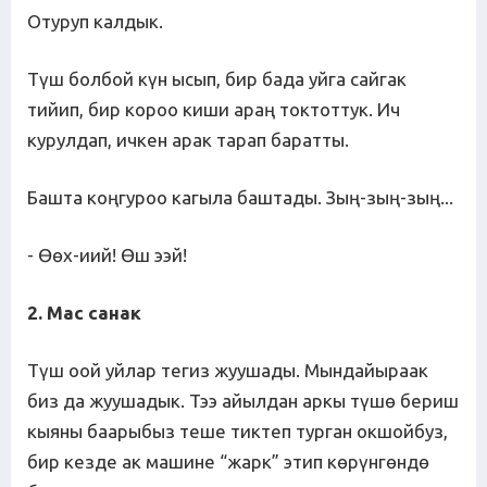
Отуруп калдык.
Түш болбой күн ысып, бир бада уйга сайгак
тийип, бир короо киши араң токтоттук. Ич
курулдап, ичкен арак тарап баратты.
Башта коңгуроо кагыла баштады. Зың-зың-зың...
- Өөх-иий! Өш ээй!
2. Мас санак
Түш оой уйлар тегиз жуушады. Мындайыраак
биз да жуушадык. Тээ айылдан аркы түшө бериш
кыяны баарыбыз теше тиктеп турган окшойбуз,
бир кезде ак машине “жарк” этип көрүнгөндө