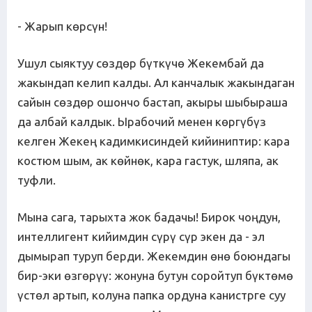
- Жарып көрсүн!
Ушул сыяктуу сөздөр бүткүчө Жекембай да
жакындап келип калды. Ал канчалык жакындаган
сайын сөздөр ошончо бастап, акыры шыбыраша
да албай калдык. Ырабочий менен көргүбүз
келген Жекең кадимкисиндей кийиниптир: кара
костюм шым, ак көйнөк, кара гастук, шляпа, ак
туфли.
Мына сага, тарыхта жок бадачы! Бирок чоңдун,
интеллигент кийимдин сүрү сүр экен да - эл
дымырап туруп берди. Жекемдин өнө боюндагы
бир-эки өзгөрүү: жонуна бутун соройтуп бүктөмө
үстөл артып, колуна папка ордуна канистрге суу