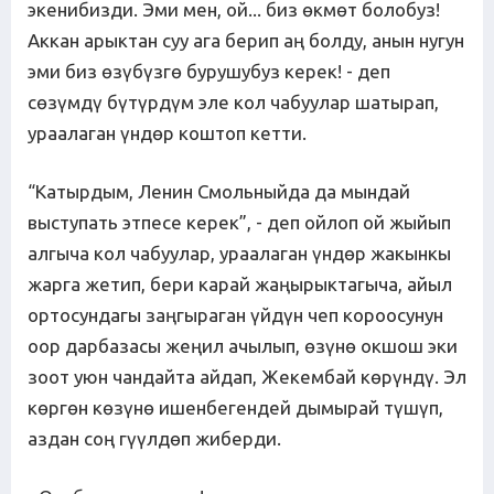
экенибизди. Эми мен, ой... биз өкмөт болобуз!
Аккан арыктан суу ага берип аң болду, анын нугун
эми биз өзүбүзгө бурушубуз керек! - деп
сөзүмдү бүтүрдүм эле кол чабуулар шатырап,
ураалаган үндөр коштоп кетти.
“Катырдым, Ленин Смольныйда да мындай
выступать этпесе керек”, - деп ойлоп ой жыйып
алгыча кол чабуулар, ураалаган үндөр жакынкы
жарга жетип, бери карай жаңырыктагыча, айыл
ортосундагы заңгыраган үйдүн чеп короосунун
оор дарбазасы жеңил ачылып, өзүнө окшош эки
зоот уюн чандайта айдап, Жекембай көрүндү. Эл
көргөн көзүнө ишенбегендей дымырай түшүп,
аздан соң гүүлдөп жиберди.