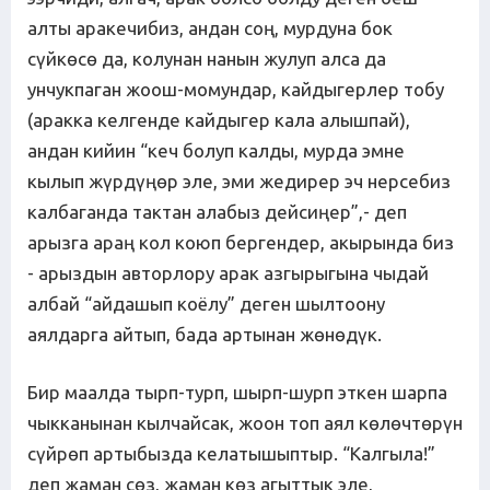
алты аракечибиз, андан соң, мурдуна бок
сүйкөсө да, колунан нанын жулуп алса да
унчукпаган жоош-момундар, кайдыгерлер тобу
(аракка келгенде кайдыгер кала алышпай),
андан кийин “кеч болуп калды, мурда эмне
кылып жүрдүңөр эле, эми жедирер эч нерсебиз
калбаганда тактан алабыз дейсиңер”,- деп
арызга араң кол коюп бергендер, акырында биз
- арыздын авторлору арак азгырыгына чыдай
албай “айдашып коёлу” деген шылтоону
аялдарга айтып, бада артынан жөнөдүк.
Бир маалда тырп-турп, шырп-шурп эткен шарпа
чыкканынан кылчайсак, жоон топ аял көлөчтөрүн
сүйрөп артыбызда келатышыптыр. “Калгыла!”
деп жаман сөз, жаман көз агыттык эле,