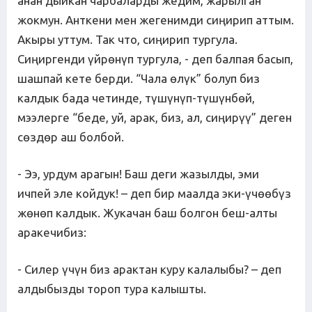
анан дыйкан чарбаларды жедим, жарылган
жокмун. Анткени мен жегенимди сиңирип аттым.
Акыры уттум. Так что, сиңирип тургула.
Сиңиргенди үйрөнүп тургула, - деп балпая басып,
шашпай кете берди. “Чала өлүк” болуп биз
калдык бада четинде, түшүнүп-түшүнбөй,
мээлерге “беде, уй, арак, биз, ал, сиңирүү” деген
сөздөр аш болбой.
- Ээ, урдум арагын! Баш деги жазылды, эми
ичпей эле койдук! – деп бир маалда эки-үчөөбүз
жөнөп калдык. Жукачан баш болгон беш-алты
аракечибиз:
- Силер үчүн биз арактан куру калалыбы? – деп
алдыбызды тороп тура калышты.