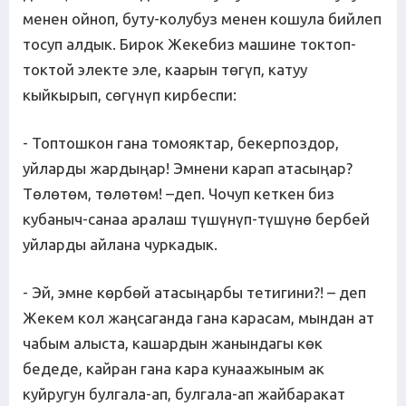
менен ойноп, буту-колубуз менен кошула бийлеп
тосуп алдык. Бирок Жекебиз машине токтоп-
токтой электе эле, каарын төгүп, катуу
кыйкырып, сөгүнүп кирбеспи:
- Топтошкон гана томояктар, бекерпоздор,
уйларды жардыңар! Эмнени карап атасыңар?
Төлөтөм, төлөтөм! –деп. Чочуп кеткен биз
кубаныч-санаа аралаш түшүнүп-түшүнө бербей
уйларды айлана чуркадык.
- Эй, эмне көрбөй атасыңарбы тетигини?! – деп
Жекем кол жаңсаганда гана карасам, мындан ат
чабым алыста, кашардын жанындагы көк
бедеде, кайран гана кара кунаажыным ак
куйругун булгала-ап, булгала-ап жайбаракат