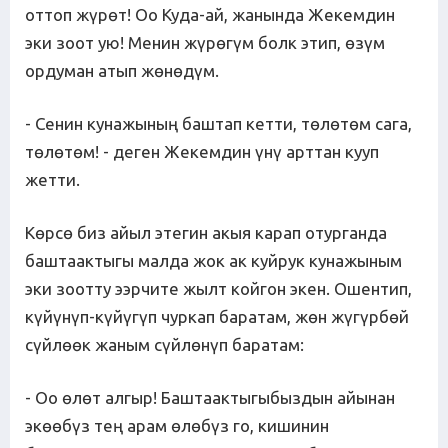
оттоп жүрөт! Оо Куда-ай, жанында Жекемдин
эки зоот ую! Менин жүрөгүм болк этип, өзүм
ордуман атып жөнөдүм.
- Сенин кунажының баштап кетти, төлөтөм сага,
төлөтөм! - деген Жекемдин үнү арттан кууп
жетти.
Көрсө биз айыл этегин акыя карап отурганда
баштаактыгы малда жок ак куйрук кунажыным
эки зоотту ээрчите жылт койгон экен. Ошентип,
күйүнүп-күйүгүп чуркап баратам, жөн жүгүрбөй
сүйлөөк жаным сүйлөнүп баратам:
- Оо өлөт алгыр! Баштаактыгыбыздын айынан
экөөбүз тең арам өлөбүз го, кишинин