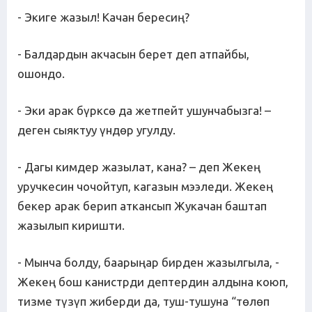
- Экиге жазыл! Качан бересиң?
- Балдардын акчасын берет деп атпайбы,
ошондо.
- Эки арак бүрксө да жетпейт ушунчабызга! –
деген сыяктуу үндөр угулду.
- Дагы кимдер жазылат, кана? – деп Жекең
уручкесин чочойтуп, кагазын мээледи. Жекең
бекер арак берип аткансып Жукачан баштап
жазылып киришти.
- Мынча болду, баарыңар бирден жазылгыла, -
Жекең бош канистрди дептердин алдына коюп,
тизме түзүп жиберди да, туш-тушуна “төлөп