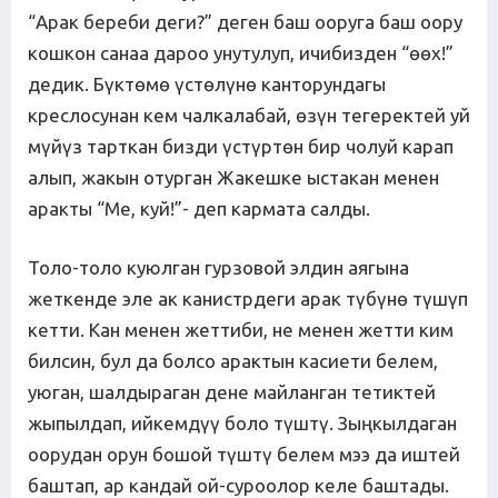
“Арак береби деги?” деген баш ооруга баш оору
кошкон санаа дароо унутулуп, ичибизден “өөх!”
дедик. Бүктөмө үстөлүнө канторундагы
креслосунан кем чалкалабай, өзүн тегеректей уй
мүйүз тарткан бизди үстүртөн бир чолуй карап
алып, жакын отурган Жакешке ыстакан менен
аракты “Ме, куй!”- деп кармата салды.
Толо-толо куюлган гурзовой элдин аягына
жеткенде эле ак канистрдеги арак түбүнө түшүп
кетти. Кан менен жеттиби, не менен жетти ким
билсин, бул да болсо арактын касиети белем,
уюган, шалдыраган дене майланган тетиктей
жыпылдап, ийкемдүү боло түштү. Зыңкылдаган
оорудан орун бошой түштү белем мээ да иштей
баштап, ар кандай ой-суроолор келе баштады.