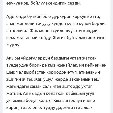
өзүнүн кош бойлуу экендигин сезди.
Адегенде бүткөн бою дүркүрөп коркуп кетти,
анан жинденип ачуусу күндөн күнгө күчөй берди,
анткени ал Жак менен сүйлөшүүгө эч кандай
ылаажы таппай койду. Жигит буйталактап качып
жүрдү.
Акыры үйдөгүлөрдүн бардыгы уктап жаткан
түндөрдүн биринде кыз жыңайлак, ич көйнөкчөн
шырп алдырбастан короодон өтүп, аткананын
эшигин ачты. Жак ушул жерде аткананын төш
жагындагы саман салынган аштоодо уктап
жаткан. Ал кыздын келаткан дабышын угуп
уктамыш болуп калды. Кыз аштоонун ичине
кирип, тизелеп олтурду да, жигитти алка-