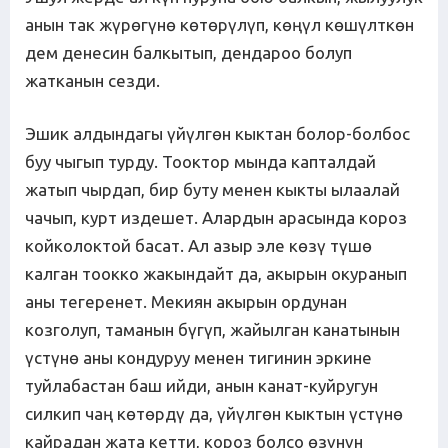
анын так жүрөгүнө көтөрүлүп, көңүл көшүлткөн
дем денесин балкытып, дендароо болуп
жатканын сезди.
Эшик алдындагы үйүлгөн кыктан болор-болбос
буу чыгып турду. Тооктор мында капталдай
жатып чырдап, бир буту менен кыкты ылаалай
чачып, курт издешет. Алардын арасында короз
койколоктой басат. Ал азыр эле көзү түшө
калган тоокко жакындайт да, акырын окуранып
аны тегеренет. Мекиян акырын ордунан
козголуп, таманын бүгүп, жайылган канатынын
үстүнө аны кондуруу менен тигинин эркине
туйлабастан баш ийди, анын канат-куйругун
силкип чаң көтөрдү да, үйүлгөн кыктын үстүнө
кайрадан жата кетти, короз болсо өзүнүн