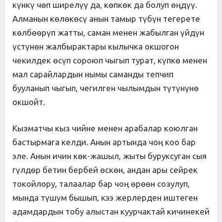
күнкү чөп ширелүү да, көпкөк да болуп өңдүү.
Алманын көлөкөсү анын тамыр түбүн тегерете
көлбөөрүп жатты, саман менен жабылган үйдүн
үстүнөн жалбырактары кылычка окшогон
чекилдек өсүп сороюп чыгып турат, күпкө менен
мал сарайлардын нымы саманды тепчип
бууланып чыгып, чегилген чылымдын түтүнүнө
окшойт.
Кызматчы кыз чийне менен арабалар коюлган
бастырмага келди. Анын артында чоң коо бар
эле. Анын ичин көк-жашыл, жыты буруксуган сыя
гүлдөр бетин бербей өскөн, андан ары сейрек
токойлору, талаалар бар чоң өрөөн созулуп,
мында түшүм бышып, кээ жерлерден иштеген
адамдардын тобу алыстан куурчактай кичинекей