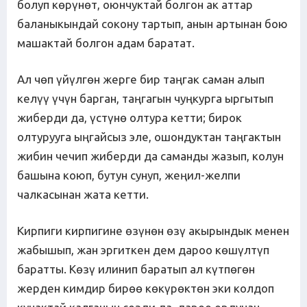
болуп көрүнөт, оюнчуктай болгон ак аттар
баланыкындай сокону тартып, анын артынан бою
машактай болгон адам баратат.
Ал чөп үйүлгөн жерге бир таңгак саман алып
келүү үчүн барган, таңгагын чуңкурга ыргытып
жиберди да, үстүнө олтура кетти; бирок
олтурууга ыңгайсыз эле, ошондуктан таңгактын
жибин чечип жиберди да саманды жазып, колун
башына коюп, бутун сунуп, жеңил-желпи
чалкасынан жата кетти.
Кирпиги кирпигине өзүнөн өзү акырындык менен
жабышып, жан эргиткен дем дароо көшүлтүп
баратты. Көзү илинип баратып ал күтпөгөн
жерден кимдир бирөө көкүрөктөн эки колдоп