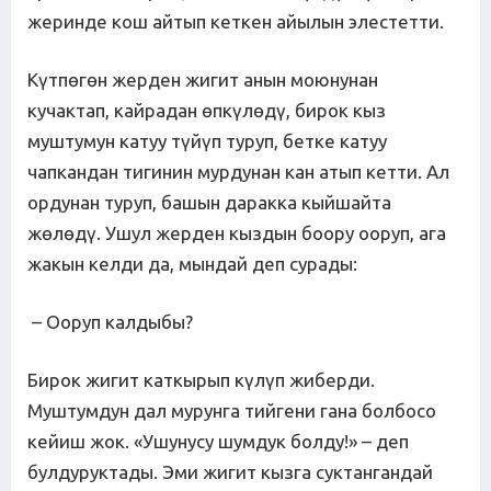
жеринде кош айтып кеткен айылын элестетти.
Күтпөгөн жерден жигит анын моюнунан
кучактап, кайрадан өпкүлөдү, бирок кыз
муштумун катуу түйүп туруп, бетке катуу
чапкандан тигинин мурдунан кан атып кетти. Ал
ордунан туруп, башын даракка кыйшайта
жөлөдү. Ушул жерден кыздын боору ооруп, ага
жакын келди да, мындай деп сурады:
– Ооруп калдыбы?
Бирок жигит каткырып күлүп жиберди.
Муштумдун дал мурунга тийгени гана болбосо
кейиш жок. «Ушунусу шумдук болду!» – деп
булдуруктады. Эми жигит кызга суктангандай