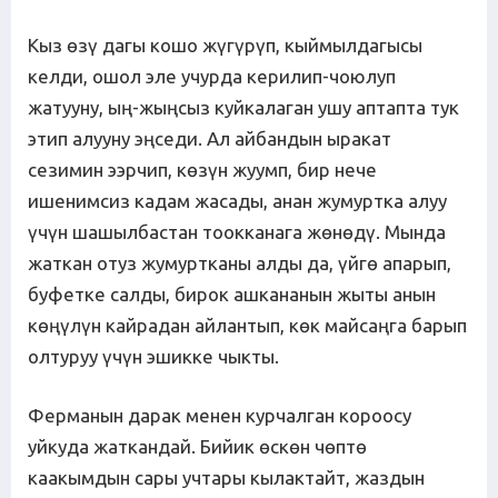
Кыз өзү дагы кошо жүгүрүп, кыймылдагысы
келди, ошол эле учурда керилип-чоюлуп
жатууну, ың-жыңсыз куйкалаган ушу аптапта тук
этип алууну эңседи. Ал айбандын ыракат
сезимин ээрчип, көзүн жуумп, бир нече
ишенимсиз кадам жасады, анан жумуртка алуу
үчүн шашылбастан тоокканага жөнөдү. Мында
жаткан отуз жумуртканы алды да, үйгө апарып,
буфетке салды, бирок ашкананын жыты анын
көңүлүн кайрадан айлантып, көк майсаңга барып
олтуруу үчүн эшикке чыкты.
Ферманын дарак менен курчалган короосу
уйкуда жаткандай. Бийик өскөн чөптө
каакымдын сары учтары кылактайт, жаздын