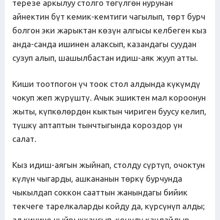
терезе аркылуу столго төгүлгөн нурунан
айнектин бүт кемик-кемтиги чагылып, төрт бурч
болгон эки жарыктан көзүн алгысы келбеген кыз
анда-санда ишинен алаксып, казандагы суудан
сузуп алып, шашылбастан идиш-аяк жууп атты.
Киши тоотпогон үч тоок стол алдында күкүмдү
чокуп жеп жүрүштү. Ачык эшиктен мал короонун
жыты, күпкөлөрдөн кыктын чириген буусу келип,
түшкү аптаптын тынчтыгында короздор үн
салат.
Кыз идиш-аягын жыйнап, столду сүртүп, очоктун
күлүн чыгарды, ашкананын төркү бурчунда
чыкылдап соккон сааттын жанындагы бийик
текчеге тарелкаларды койду да, күрсүнүп алды;
ал кичине чыйрыккансып, көңүлү кандайдыр