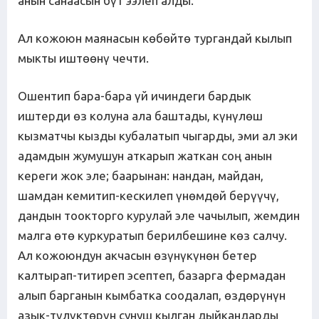
анын санаасын бүт ээлеп алды.
Ал кожоюн маянасын көбөйтө тургандай кылып
мыкты иштөөнү чечти.
Ошентип бара-бара үй ичиндеги бардык
иштерди өз колуна ала баштады, күнүлөш
кызматчы кызды кубалатып чыгарды, эми ал эки
адамдын жумушун аткарып жаткан соң анын
кереги жок эле; баарынан: нандан, майдан,
шамдан кемитип-кескилеп үнөмдөй берүүчү,
дандын тоокторго курулай эле чачылып, жемдин
малга өтө куркуратып берилбешине көз салчу.
Ал кожоюндун акчасын өзүнүкүнөн бетер
калтырап-титиреп эсептеп, базарга фермадан
алып барганын кымбатка соодалап, өздөрүнүн
азык-түлүктөрүн сунуш кылган дыйкандарды