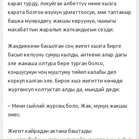
карап турду, локуйган албеттүү неме кызга
карата болгон өзүнүн урматтоосун, эми таптакыр
башка мүнөздөгү жакшы көрүүнүн, чыныгы
махабаттын жаралып жаткандыгын сезди.
Жандиккени басылган соң жигит кызга бирге
басып келүүнү сунуш кылды, анткени алар дагы
эле жанаша олтура бере турган болсо,
коңшусунун чоң муштуму тийип калабы деп
коркуп калган эле. Бирок кыз жигитти көчөдө
жүргөнсүп колтуктап алды да, мындай деди:
– Мени сыйлай жүрсөң боло, Жак, мунуң жакшы
эмес.
Жигит кайрадан актана баштады: