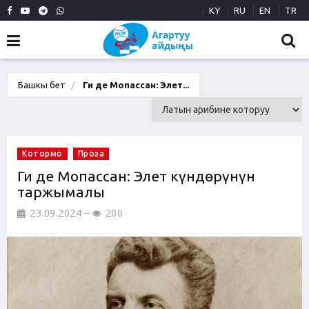
KY
RU
EN
TR
Башкы бет
Ги де Мопассан: Элет...
Котормо
Проза
Ги де Мопассан: Элет күндөрүнүн
таржымалы
23.09.2024
200