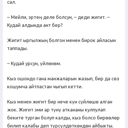
сал.
– Мейли, эртең деле болсун, – деди жигит. –
Кудай алдында ант бер?
Жигит ыргылжың болгон менен бирок айласын
таппады.
– Кудай урсун, үйлөнөм.
Кыз ошондо гана манжаларын жазып, бир да сөз
кошумча айтпастан чыгып кетти.
Кыз менен жигит бир нече күн сүйлөшө алган
жок. Жигит эми ар түнү аткананы кулпулап
беките турган болуп калды, кыз болсо бирөөлөр
билип калабы деп түрсүлдөткөндөн айбыкты.