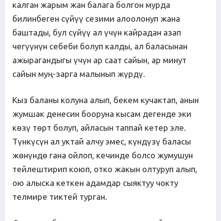
калган жарым жан балага болгон мурда
билинбеген сүйүү сезими алоолонуп жана
баштады, бул сүйүү ал үчүн кайрадан азап
чегүүнүн себеби болуп калды, ал баласынан
ажырагандыгы үчүн ар саат сайын, ар минут
сайын муң-зарга малынып жүрдү.
Кыз баланы колуна алып, бекем кучактап, анын
жумшак денесин бооруна кысам дегенде эки
көзү төрт болуп, айласын таппай кетер эле.
Түнкүсүн ал уктай алчу эмес, күндүзү баласы
жөнүндө гана ойлоп, кечинде болсо жумушун
тейлештирип коюп, отко жакын олтуруп алып,
ою алыска кеткен адамдар сыяктуу чокту
телмире тиктей турган.