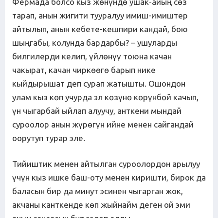
Фермада болсо кыз жөнүндө ушак-айың сөз
тарап, анын жигити тууралуу имиш-имиштер
айтылып, анын кебете-кешпири кандай, бою
шыңгабы, колунда бардарбы? – ушуларды
билгилерди келип, үйлөнүү тоюна качан
чакырат, качан чиркөөгө барып нике
кыйдырышат деп сурап жатышты. Ошондон
улам кыз көп учурда эл көзүнө көрүнбөй качып,
үн чыгарбай ыйлап алуучу, анткени мындай
суроолор анын жүрөгүн ийне менен сайгандай
оорутуп турар эле.
Тийиштик менен айтылган суроолордон арылуу
үчүн кыз ишке баш-оту менен киришти, бирок да
баласын бир да минут эсинен чыгарган жок,
акчаны канткенде көп жыйнайм деген ой эми