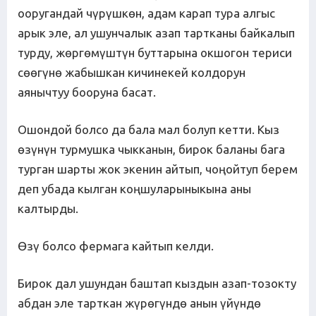
ооругандай чүрүшкөн, адам карап тура алгыс
арык эле, ал ушунчалык азап тартканы байкалып
турду, жөргөмүштүн буттарына окшогон териси
сөөгүнө жабышкан кичинекей колдорун
аянычтуу бооруна басат.
Ошондой болсо да бала мал болуп кетти. Кыз
өзүнүн турмушка чыкканын, бирок баланы бага
турган шарты жок экенин айтып, чоңойтуп берем
деп убада кылган коңшуларыныкына аны
калтырды.
Өзү болсо фермага кайтып келди.
Бирок дал ушундан баштап кыздын азап-тозокту
абдан эле тарткан жүрөгүндө анын үйүндө