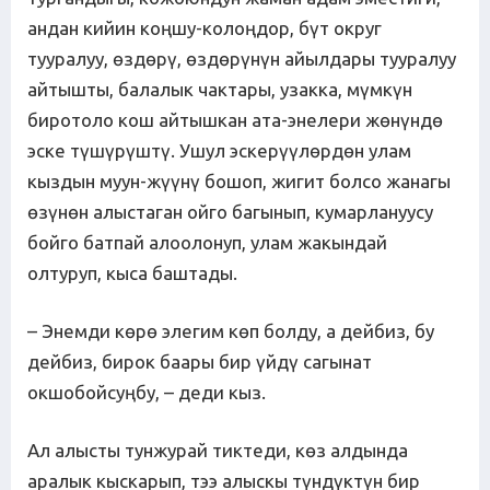
андан кийин коңшу-колоңдор, бүт округ
тууралуу, өздөрү, өздөрүнүн айылдары тууралуу
айтышты, балалык чактары, узакка, мүмкүн
биротоло кош айтышкан ата-энелери жөнүндө
эске түшүрүштү. Ушул эскерүүлөрдөн улам
кыздын муун-жүүнү бошоп, жигит болсо жанагы
өзүнөн алыстаган ойго багынып, кумарлануусу
бойго батпай алоолонуп, улам жакындай
олтуруп, кыса баштады.
– Энемди көрө элегим көп болду, а дейбиз, бу
дейбиз, бирок баары бир үйдү сагынат
окшобойсуңбу, – деди кыз.
Ал алысты тунжурай тиктеди, көз алдында
аралык кыскарып, тээ алыскы түндүктүн бир