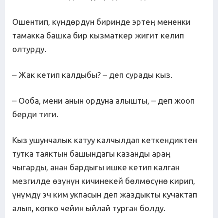
Ошентип, күндөрдүн биринде эртең мененки
тамакка башка бир кызматкер жигит келип
олтурду.
– Жак кетип калдыбы? – деп сурады кыз.
– Ооба, мени анын ордуна алышты, – деп жооп
берди тиги.
Кыз ушунчалык катуу калчылдап кеткендиктен
тутка таяктын башындагы казанды араң
чыгарды, анан бардыгы ишке кетип калган
мезгилде өзүнүн кичинекей бөлмөсүнө кирип,
үнүмдү эч ким укпасын деп жаздыкты кучактап
алып, көпкө чейин ыйлай турган болду.