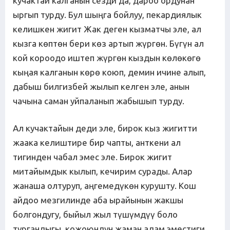
кучактай калганын сезди да, дароо ордунан
ыргып турду. Бул шыңга бойлуу, пекардиялык
келишкен жигит Жак деген кызматчы эле, ал
кызга көптөн бери көз артып жүргөн. Бүгүн ал
кой короодо иштеп жүргөн кыздын көлөкөгө
кыңая калганын көрө коюп, демин ичине алып,
дабыш билгизбей жылып келген эле, анын
чачына саман уйпаланып жабышып турду.
Ал кучактайын деди эле, бирок кыз жигитти
жаака келиштире бир чапты, анткени ал
тигинден чабал эмес эле. Бирок жигит
митайымдык кылып, кечирим сурады. Алар
жанаша олтуруп, аңгемедүкөн курушту. Кош
айдоо мезгилинде аба ырайынын жакшы
болгондугу, быйыл жыл түшүмдүү боло
тургандыгы, кожоюндун жаман адам эместиги,