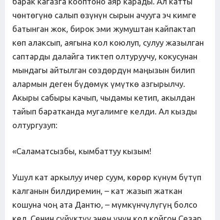
барак кагазга кооптоно аяр карады. Ал катты
чөнтөгүнө салып өзүнүн сырын ачууга эч кимге
батынган жок, бирок эми жумуштан кайпактап
көп алаксып, аягына кол коюлуп, сулуу жазылган
саптарды далайга тиктеп олтуруучу, кокусунан
мындагы айтылган сөздөрдүн маңызын билип
алармын деген бүдөмүк үмүткө азгырылчу.
Акыры сабыры качып, чыдамы кетип, акылдан
тайып баратканда мугалимге келди. Ал кызды
олтургузуп:
«Саламатсызбы, кымбаттуу кызым!
Ушул кат аркылуу ичер суум, көрөр күнүм бүтүп
калганын билдиремин, – кат жазып жаткан
кошуна чоң ата Дантю, – мүмкүнчүлүгүң болсо
кел. Сенин сүйүктүү энең үчүн кол койгон Сезар