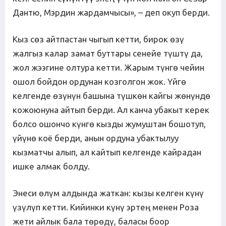
Дантю, Мэрдин жардамчысы», – деп окуп берди.
Кыз сөз айтпастан чыгып кетти, бирок өзү
жалгыз калар замат буттары сенейе түштү да,
жол жээгине олтура кетти. Жарым түнгө чейин
ошол бойдон ордунан козголгон жок. Үйгө
келгенде өзүнүн башына түшкөн кайгы жөнүндө
кожоюнуна айтып берди. Ал канча убакыт керек
болсо ошончо күнгө кызды жумуштан бошотуп,
үйүнө коё берди, анын ордуна убактылуу
кызматчы алып, ал кайтып келгенде кайрадан
ишке алмак болду.
Энеси өлүм алдында жаткан: кызы келген күнү
үзүлүп кетти. Кийинки күнү эртең менен Роза
жети айлык бала төрөдү, баласы боор