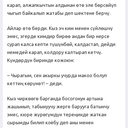
карап, алжапкычтын алдынан өтө эле бөрсөйүп
чыгып байкалып жатабы деп шектене берчү.
Айлар өтө берди. Кыз эч ким менен сүйлөшчү
эмес, эгерде кимдир бирөө андан бир нерсе
сурап калса кепти түшүнбөй, калдастап, дейди
немедей карап, колдору калтырап кетчү.
Күндөрдүн биринде кожоюн:
– Чырагым, сен акыркы учурда макоо болуп
кеттиң көрүнөт! – деди.
Кыз чиркөөгө барганда босогонун артына
жашынып, табынуучу жерге барууга батынчу
эмес, кюре жүрөгүмдүн тереңинде жаткан
сырымды билип коёбу деп аны менен