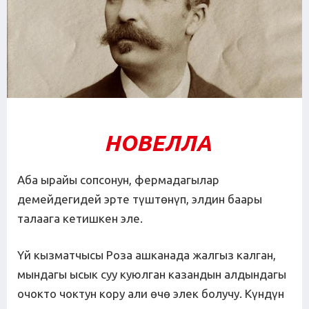
НОВЕЛЛА
Аба ырайы сопсонун, фермадагылар
демейдегидей эрте түштөнүп, элдин баары
талаага кетишкен эле.
Үй кызматчысы Роза ашканада жалгыз калган,
мындагы ысык суу куюлган казандын алдындагы
очокто чоктун кору али өчө элек болучу. Күндүн