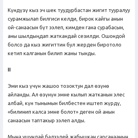
Күндүзү кыз эч шек туудурбастан жигит тууралуу
сурамжылап билгиси келди, бирок кайгы анын
ой-санаасын бүт ээлеп, кимден гана сурабасын,
аны шылдыңдап жаткандай сезилди. Ошондой
болсо да кыз жигиттин бул жерден биротоло
кетип калганын билип жаны тынды.
II
Эми кыз үчүн жашоо тозоктун дал өзүнө
айланды. Ал өзүнүн эмне кылып жатканын элес
албай, күн тынымын билбестен иштеп жүрдү,
«билинип калса эмне болот» деген ой анын
санаасын таптакыр ээлеп алды.
Мына ушундай балээдей жабышкан сарсанаанын