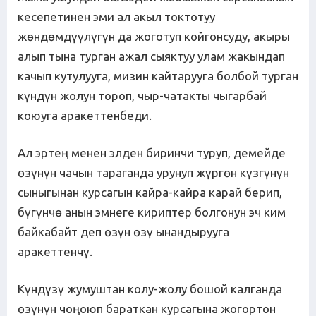
кесепетинен эми ал акыл токтотуу
жөндөмдүүлүгүн да жоготуп койгонсуду, акыры
алып тына турган ажал сыяктуу улам жакындап
качып кутулууга, мизин кайтарууга болбой турган
күндүн жолун тороп, чыр-чатакты чыгарбай
коюуга аракеттенбеди.
Ал эртең менен элден биринчи туруп, демейде
өзүнүн чачын тараганда урунуп жүргөн күзгүнүн
сыныгынан курсагын кайра-кайра карай берип,
бүгүнчө анын эмнеге кириптер болгонун эч ким
байкабайт деп өзүн өзү ынандырууга
аракеттенчү.
Күндүзү жумуштан колу-жолу бошой калганда
өзүнүн чоңоюп бараткан курсагына жогортон