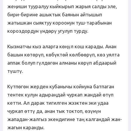
жеңиши тууралуу кыйкырып жарыя салды эле,
бири-бирине ашыктык баянын айтышып
жатышкан сыяктуу короонун туш-тарабынан
короздордун үндөрү угулуп турду.
Кызматчы кыз аларга көңүл кош карады. Анан
башын көтөрүп, көбүктөй көлбөөрүп, көз уялта
аппак болуп гүлдөгөн алманы көрүп абдаарый
түштү.
Күтпөгөн жерден кубанычы койнуна батпаган
тентек кулун адыраңдай чуркап жандай өтүп
кетти. Ал дарак тигилген жээктен эки удаа
чуркап өттү да, анан тык токтоп, өзүнүн
жападан-жалгыз экендигине таң калгандай жан-
жагын каранды.