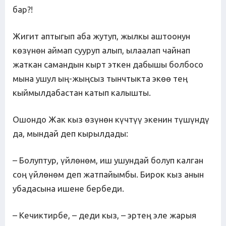
бар?!
Жигит аптыгып аба жутуп, жылкы аштоонун
көзүнөн аймап сууруп алып, ылаалап чайнап
жаткан самандын кырт эткен дабышы болбосо
мына ушул ың-жыңсыз тынчтыкта экөө тең
кыймылдабастан катып калышты.
Ошондо Жак кыз өзүнөн күчтүү экенин түшүндү
да, мындай деп кырылдады:
– Болуптур, үйлөнөм, иш ушундай болуп калган
соң үйлөнөм деп жатпайымбы. Бирок кыз анын
убадасына ишене бербеди.
– Кечиктирбе, – деди кыз, – эртең эле жарыя