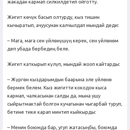
жакадан кармап силкилдетип ойготту.
Жигит көчүк басып олтурду, кыз тишин
кычыратып, ачуусунан калчылдап мындай деди:
– Мага, мага сен үйлөнүшүң керек, сен үйлөнөм
деп убада бербедиң беле.
Жигит каткырып күлүп, мындай жооп кайтарды:
– Жүргөн кыздарымдын баарына эле үйлөнө
бермек белем. Кыз жигитти кокодон кыса
кармап, чалкасынан салды да, мына ушу
сыйрытмактай болгон кучагынан чыгарбай туруп,
бетине тике карап минтип кыйкырды:
– Менин боюмда бар, угуп жатасыңбы, боюмда