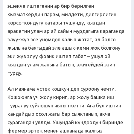
эшекче иштегенин ар бир берилген
кызматкердин парзы, милдети, дилгирлигин
көрсөткөндүгү катары түшүндү, кыздын
аракетин улам ар ай сайын мурдагыга караганда
элүү-жүз эсе үнөмдөп калып жатат, ал болсо
жылына баягыдай эле ашык-кеми жок болгону
эки жүз элүү франк иштеп табат – ушул ой
кыздын улам жанына батып, эжигейдей эзип
турду.
Ал маянама үстөк кошкун деп суроону чечти.
Кожоюнга үч жолу кирип, ар жолу башка иш
тууралуу сүйлөшүп чыгып кетти. Ага бул иштин
кандайдыр осол жагы бар сыяктанып, акча
сурагандан уялды. Ушундай күндөрдүн биринде
фермер эртең менен ашканада жалгыз