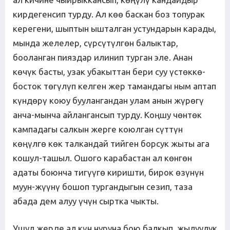
кирдегенсип турду. Ал көө баскан боз топурак
керегени, шыптын ышталган устундарын карады,
мында желелер, сүрсүтүлгөн балыктар,
бооланган пияздар илинип турган эле. Анан
көчүк басты, узак убакыттан бери суу үстөккө-
босток төгүлүп келген жер тамандагы ным аптап
күндөрү коюу буулангандан улам анын жүрөгү
анча-мынча айлангансып турду. Коңшу чөнтөк
кампадагы салкын жерге коюлган сүттүн
көңүлгө көк талкандай тийген борсук жыты ага
кошул-ташыл. Ошого карабастан ал көнгөн
адаты боюнча тигүүгө киришти, бирок өзүнүн
муун-жүүнү бошоп тургандыгын сезип, таза
абада дем алуу үчүн сыртка чыкты.
Ушул жерде ал күн нуруна бою балкып, жылуулук