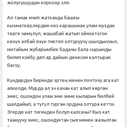
жолугушуудан коркоор эле.
Ал тамак ичип жатканда башкы
кызматкерлердин көз карашынан улам муздак
терге чөмүлүп, жашабай жатып ойноктогон
көзүн албай өзүн тиктеп олтуруучу шылдыңчыл,
митайым жубарымбек бадачы бала сырымды
билип коёбу деп ар дайым денесин калтырак
басчу.
Күндөрдүн биринде эртең менен почточу ага кат
апкелди. Мурда ал эч качан кат алып көргөн
эмес, ошондон улам эми эмне кыларын билбей
шалдайып, а түгүл турган ордуна олтура кетти.
Эгерде кат тигинден болуп калсачы? Кыз кат
таануучу эмес, ошондуктан сыя менен жазылган