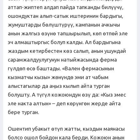
аттап-жиптеп алдап пайда тапканды билүүчү,
ошондуктан алып-сатык иштеринин бардыгы,
жумуштарды бөлүштүрүү, кампанын ачкычы
анын жалгыз өзүнө тапшырылып, көп өтпөй эле
эч алмаштыргыс болуп калды. Ал бардыгына
жаздым кетирбестен көз салып, анын ушундай
сарамжалдуулугунун натыйжасында ферма
гүлдөп өсө баштады. «Вален фермасынын
кызматчы кызы» жөнүндө эми ат чабым
алыстагылар да аңыз кылып айта турган
болушту. А түгүл кожоюндун өзү да: «Кыз эмес
эле накта алтын» – деп көрүнгөн жерде айта
бере турган.
Ошентип убакыт өтүп жатты, кыздын маянасы
болсо ошол бойдон кала берди. Кожоюн анын