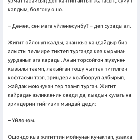
урматтабайсың деп кантип айтып жатасың, сүйүп
калдым, болгону ошо.
– Демек, сен мага үйлөнөсүңбү? – деп сурады ал.
Жигит ойлонуп калды, анан кыз кандайдыр бир
алысты телмире тиктеп турганда көз кырынан
уурданып ага карады. Анын торсойгон жүзүнөн
кызылы таамп, лакыйган төшү чыттан тигилген
кофтасын тээп, эриндери көлбөөрүп албырып,
жайдак моюнунан тер таамп турган. Жигит
кайрадан ээликкенин сезди да, кыздын кулагына
эриндерин тийгизип мындай деди:
– Үйлөнөм.
Ошондо кыз жигиттин мойнунан кучактап, узакка