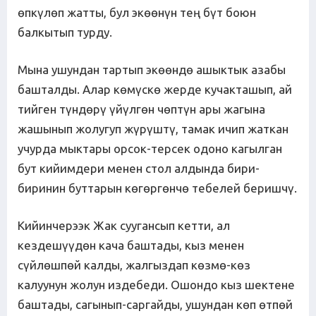
өпкүлөп жатты, бул экөөнүн тең бүт боюн
балкытып турду.
Мына ушундан тартып экөөндө ашыктык азабы
башталды. Алар көмүскө жерде кучакташып, ай
тийген түндөрү үйүлгөн чөптүн ары жагына
жашынып жолугуп жүрүштү, тамак ичип жаткан
учурда мыктары орсок-терсек одоно кагылган
бут кийимдери менен стол алдында бири-
биринин буттарын көгөргөнчө тебелей беришчү.
Кийинчерээк Жак суугансып кетти, ал
кездешүүдөн кача баштады, кыз менен
сүйлөшпөй калды, жалгыздап көзмө-көз
калуунун жолун издебеди. Ошондо кыз шектене
баштады, сагынып-саргайды, ушундан көп өтпөй